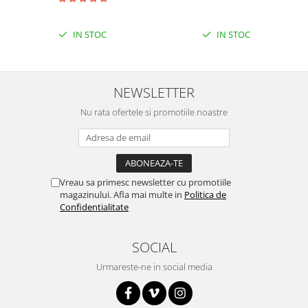
Encoder
Mecanice
IN STOC
IN STOC
Motoare
Micro Metal
Motoare
NEWSLETTER
Motor 25D
Nu rata ofertele si promotiile noastre
Motor 37D
Motoreductor plastic
Stepper
Sub-Micro
Vreau sa primesc newsletter cu promotiile
Tamiya
magazinului. Afla mai multe in
Politica de
Roti si Senile
Confidentialitate
Rulmenti
SOCIAL
Sasiu
Urmareste-ne in social media
Servomotoare
Suruburi, Piulite, Conectare