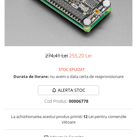
LCD
Module
Adaptoare si convertoare
ADC
Audio
CAN
274,41 Lei
255,20 Lei
Convertor nivel logic
STOC EPUIZAT
Convertor USB la serial
Durata de livrare:
nu avem o data certa de reaprovizionare
Datalogger
LCD
ALERTA STOC
Module
Cod Produs:
00006778
Multiplexor
La achizitionarea acestui produs primiti
12
Lei pentru comenzile
Radio
viitoare
Releu
RS-232