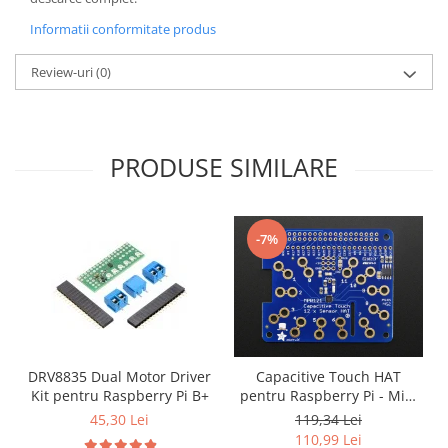
Puzzle mecanic Ugears
Informatii conformitate produs
Organizator de chei Wunderkey
Review-uri
(0)
Constructor foto Mozabrick &
Qbrix
Puzzle lemn Cluebox
PRODUSE SIMILARE
Jocuri de societate
Mecanice
3D Printer & CNC
-7%
Actuator
Altele
Driver
Altele
DC
DRV8835 Dual Motor Driver
Capacitive Touch HAT
Kit pentru Raspberry Pi B+
pentru Raspberry Pi - Mini
Servo
Kit - MPR121
45,30 Lei
119,34 Lei
Stepper
110,99 Lei