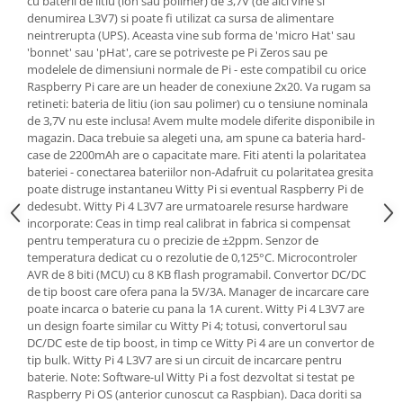
cu baterii de litiu (ion sau polimer) de 3,7V (de aici vine si
Generale
denumirea L3V7) si poate fi utilizat ca sursa de alimentare
LED
neintrerupta (UPS). Aceasta vine sub forma de 'micro Hat' sau
'bonnet' sau 'pHat', care se potriveste pe Pi Zeros sau pe
Microcontrollere AVR
modelele de dimensiuni normale de Pi - este compatibil cu orice
Raspberry Pi care are un header de conexiune 2x20. Va rugam sa
PCB - Placute Circuit
retineti: bateria de litiu (ion sau polimer) cu o tensiune nominala
Rezistoare
de 3,7V nu este inclusa! Avem multe modele diferite disponibile in
magazin. Daca trebuie sa alegeti una, am spune ca bateria hard-
Creion 3D 3Doodler
case de 2200mAh are o capacitate mare. Fiti atenti la polaritatea
Imprimante 3D
bateriei - conectarea bateriilor non-Adafruit cu polaritatea gresita
poate distruge instantaneu Witty Pi si eventual Raspberry Pi de
Imprimante 3D
dedesubt. Witty Pi 4 L3V7 are urmatoarele resurse hardware
3Doodler
incorporate: Ceas in timp real calibrat in fabrica si compensat
pentru temperatura cu o precizie de ±2ppm. Senzor de
Componente
temperatura dedicat cu o rezolutie de 0,125°C. Microcontroler
Componente
AVR de 8 biti (MCU) cu 8 KB flash programabil. Convertor DC/DC
de tip boost care ofera pana la 5V/3A. Manager de incarcare care
Componente E3D
poate incarca o baterie cu pana la 1A curent. Witty Pi 4 L3V7 are
Filament Premium ABS 1.75 mm
un design foarte similar cu Witty Pi 4; totusi, convertorul sau
DC/DC este de tip boost, in timp ce Witty Pi 4 are un convertor de
Filament Premium ABS 3 mm
tip bulk. Witty Pi 4 L3V7 are si un circuit de incarcare pentru
Filament Premium PLA 1.75 mm
baterie. Note: Software-ul Witty Pi a fost dezvoltat si testat pe
Raspberry Pi OS (anterior cunoscut ca Raspbian). Daca doriti sa