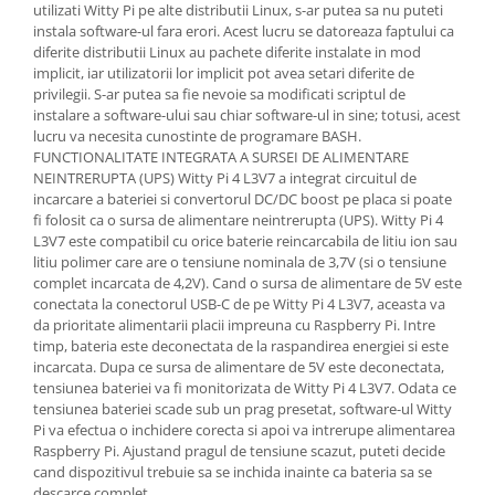
Filamente Speciale
utilizati Witty Pi pe alte distributii Linux, s-ar putea sa nu puteti
instala software-ul fara erori. Acest lucru se datoreaza faptului ca
Prusa I3 DIY Kit
diferite distributii Linux au pachete diferite instalate in mod
Carti
implicit, iar utilizatorii lor implicit pot avea setari diferite de
privilegii. S-ar putea sa fie nevoie sa modificati scriptul de
Pentru Incepatori
instalare a software-ului sau chiar software-ul in sine; totusi, acest
Kituri incepatori Arduino
lucru va necesita cunostinte de programare BASH.
FUNCTIONALITATE INTEGRATA A SURSEI DE ALIMENTARE
Pentru Incepatori
NEINTRERUPTA (UPS) Witty Pi 4 L3V7 a integrat circuitul de
Micro:bit
incarcare a bateriei si convertorul DC/DC boost pe placa si poate
fi folosit ca o sursa de alimentare neintrerupta (UPS). Witty Pi 4
Junior Robotics
L3V7 este compatibil cu orice baterie reincarcabila de litiu ion sau
Carti
litiu polimer care are o tensiune nominala de 3,7V (si o tensiune
complet incarcata de 4,2V). Cand o sursa de alimentare de 5V este
Junior Robotics
conectata la conectorul USB-C de pe Witty Pi 4 L3V7, aceasta va
da prioritate alimentarii placii impreuna cu Raspberry Pi. Intre
Lego Education
timp, bateria este deconectata de la raspandirea energiei si este
STEM Education
incarcata. Dupa ce sursa de alimentare de 5V este deconectata,
tensiunea bateriei va fi monitorizata de Witty Pi 4 L3V7. Odata ce
Ugears
tensiunea bateriei scade sub un prag presetat, software-ul Witty
Pi va efectua o inchidere corecta si apoi va intrerupe alimentarea
Kit Fun
Raspberry Pi. Ajustand pragul de tensiune scazut, puteti decide
Kit Roboti
cand dispozitivul trebuie sa se inchida inainte ca bateria sa se
Cadouri
descarce complet.