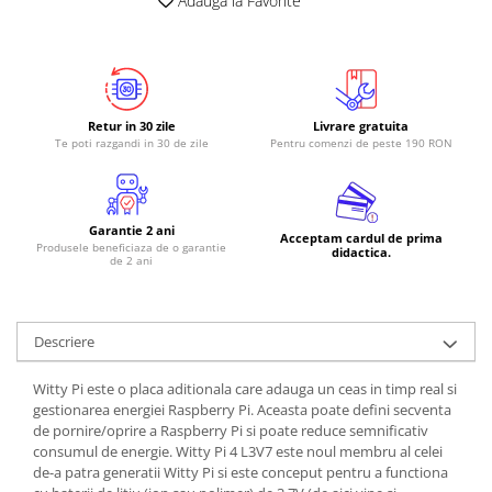
Adauga la Favorite
RS-485
RTC
Telecomenzi
Retur in 30 zile
Livrare gratuita
Accesorii
Te poti razgandi in 30 de zile
Pentru comenzi de peste 190 RON
Accesorii
Antene
Breadboard
Garantie 2 ani
Acceptam cardul de prima
Produsele beneficiaza de o garantie
didactica.
de 2 ani
Cabluri
Conectori
Cutii
Descriere
Sticker
Witty Pi este o placa aditionala care adauga un ceas in timp real si
Componente
gestionarea energiei Raspberry Pi. Aceasta poate defini secventa
Butoane, Tastaturi
de pornire/oprire a Raspberry Pi si poate reduce semnificativ
consumul de energie. Witty Pi 4 L3V7 este noul membru al celei
Condensatoare
de-a patra generatii Witty Pi si este conceput pentru a functiona