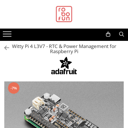
Toate Produsele
Arduino Original
Arduino Compatibil
Raspberry PI
Witty Pi 4 L3V7 - RTC & Power Management for
Raspberry Pi
Raspberry PI
Alimentare
Racire
Hat
-7%
Accesorii
Audio
Cabluri si Conectori
Camera
Cutii