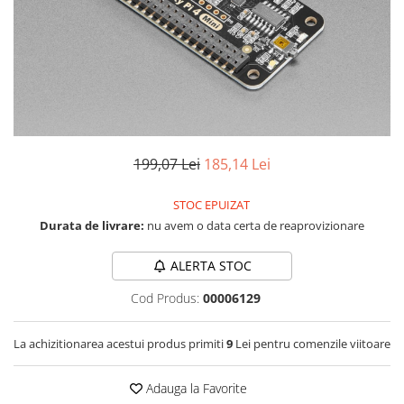
LCD
Module
Adaptoare si convertoare
ADC
Audio
CAN
199,07 Lei
185,14 Lei
Convertor nivel logic
STOC EPUIZAT
Convertor USB la serial
Durata de livrare:
nu avem o data certa de reaprovizionare
Datalogger
LCD
ALERTA STOC
Module
Cod Produs:
00006129
Multiplexor
La achizitionarea acestui produs primiti
9
Lei pentru comenzile viitoare
Radio
Releu
Adauga la Favorite
RS-232