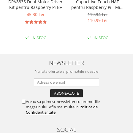
Encoder
DRV8835 Dual Motor Driver
Capacitive Touch HAT
Kit pentru Raspberry Pi B+
pentru Raspberry Pi - Mini
Mecanice
Kit - MPR121
45,30 Lei
119,34 Lei
Motoare
110,99 Lei
Micro Metal
Motoare
IN STOC
IN STOC
Motor 25D
Motor 37D
Motoreductor plastic
NEWSLETTER
Stepper
Nu rata ofertele si promotiile noastre
Sub-Micro
Tamiya
Roti si Senile
Rulmenti
Vreau sa primesc newsletter cu promotiile
magazinului. Afla mai multe in
Politica de
Sasiu
Confidentialitate
Servomotoare
Suruburi, Piulite, Conectare
SOCIAL