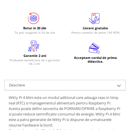
RS-485
RTC
Telecomenzi
Retur in 30 zile
Livrare gratuita
Te poti razgandi in 30 de zile
Pentru comenzi de peste 190 RON
Accesorii
Accesorii
Antene
Garantie 2 ani
Acceptam cardul de prima
Produsele beneficiaza de o garantie
Breadboard
didactica.
de 2 ani
Cabluri
Conectori
Descriere
Cutii
Sticker
Witty Pi 4 Mini este un modul aditional care adauga ceas in timp
real (RTC) si managementul alimentarii pentru Raspberry Pi.
Componente
Acesta poate defini secventa de PORNIRE/OPRIRE a Raspberry Pi
Butoane, Tastaturi
si poate reduce semnificativ consumul de energie. Witty Pi 4 Mini
este a patra generatie de Witty Pi si dispune de urmatoarele
Condensatoare
resurse hardware la bord: