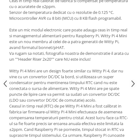
Ceas in timp real calibrat de fabrica si compensat pe temperatura
Generale
cu o acuratete de ±2ppm.
LED
Senzor de temperatura dedicat cu o rezolutie de 0.125 °C.
Microcontroller AVR cu 8 biti (MCU) cu 8 KB flash programabil.
Microcontrollere AVR
Este un mic modul electronic care poate adauga ceas in timp real
PCB - Placute Circuit
si managementul alimentarii pentru Raspberry Pi. Witty Pi 4 Mini
Rezistoare
este un nou membru al celei de-a patra generatii de Witty Pi,
avand formatul bonnet/pHAT.
Creion 3D 3Doodler
Va rugam sa notati, fotografia noastra de demonstratie il arata cu
Imprimante 3D
un ""Header Riser 2x20"" care NU este inclus!
Imprimante 3D
Witty Pi 4 Mini are un design foarte similar cu Witty Pi 4, dar nu
3Doodler
vine cu un convertor DC/DC la bord, si utilizeaza un super
condensator pentru mentinerea timpului RTC cand nu este
Componente
conectata o sursa de alimentare. Witty Pi 4 Mini are pe spate
Componente
puncte de lipire care va permit sa sudati un convertor DC/DC
(LDO sau convertor DC/DC de comutatie) acolo.
Componente E3D
Ceasul in timp real (RTC) de pe Witty Pi 4 Mini a fost calibrat in
Filament Premium ABS 1.75 mm
fabrica iar firmware-ul Witty Pi 4 Mini efectueaza de asemenea
compensarea temperaturii pentru cristal. Acest lucru face ca RTC-
Filament Premium ABS 3 mm
ul sa fie foarte precis iar eroarea anuala efectiva este limitata la
Filament Premium PLA 1.75 mm
±2ppm. Cand Raspberry Pi se porneste, timpul stocat in RTC va
suprascrie timpul sistemului. Ca urmare, Raspberry Pi cunoaste