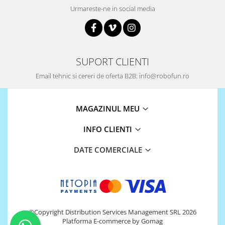
Platforme de dezvoltare
Urmareste-ne in social media
Arduino
Raspberry
.NET
SUPORT CLIENTI
Android
Email tehnic si cereri de oferta B2B: info@robofun.ro
ARM
AVR
MAGAZINUL MEU
Espruino
Feather
INFO CLIENTI
Flora
DATE COMERCIALE
FPGA
Intel
Latte Panda
Micro:bit
©Copyright Distribution Services Management SRL 2026
Nvidia
Platforma E-commerce by Gomag