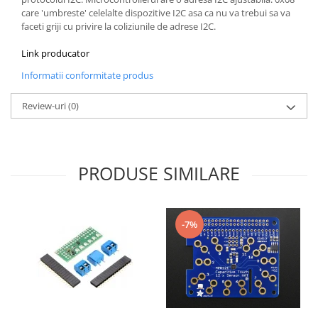
care 'umbreste' celelalte dispozitive I2C asa ca nu va trebui sa va
Puzzle mecanic Ugears
faceti griji cu privire la coliziunile de adrese I2C.
Organizator de chei Wunderkey
Link producator
Constructor foto Mozabrick &
Qbrix
Informatii conformitate produs
Puzzle lemn Cluebox
Review-uri
(0)
Jocuri de societate
Mecanice
3D Printer & CNC
PRODUSE SIMILARE
Actuator
Altele
Driver
-7%
Altele
DC
Servo
Stepper