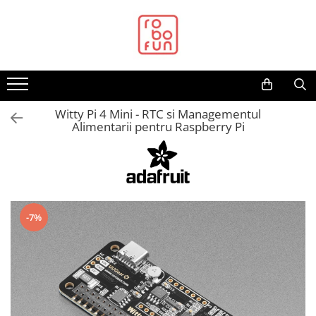
Toate Produsele
Arduino Original
Arduino Compatibil
Raspberry PI
Witty Pi 4 Mini - RTC si Managementul
Alimentarii pentru Raspberry Pi
Raspberry PI
Alimentare
Racire
Hat
-7%
Accesorii
Audio
Cabluri si Conectori
Camera
Cutii