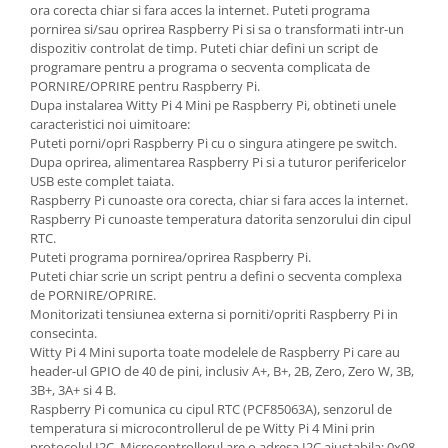
Filamente Speciale
ora corecta chiar si fara acces la internet. Puteti programa
pornirea si/sau oprirea Raspberry Pi si sa o transformati intr-un
Prusa I3 DIY Kit
dispozitiv controlat de timp. Puteti chiar defini un script de
Carti
programare pentru a programa o secventa complicata de
PORNIRE/OPRIRE pentru Raspberry Pi.
Pentru Incepatori
Dupa instalarea Witty Pi 4 Mini pe Raspberry Pi, obtineti unele
Kituri incepatori Arduino
caracteristici noi uimitoare:
Puteti porni/opri Raspberry Pi cu o singura atingere pe switch.
Pentru Incepatori
Dupa oprirea, alimentarea Raspberry Pi si a tuturor perifericelor
Micro:bit
USB este complet taiata.
Raspberry Pi cunoaste ora corecta, chiar si fara acces la internet.
Junior Robotics
Raspberry Pi cunoaste temperatura datorita senzorului din cipul
Carti
RTC.
Puteti programa pornirea/oprirea Raspberry Pi.
Junior Robotics
Puteti chiar scrie un script pentru a defini o secventa complexa
de PORNIRE/OPRIRE.
Lego Education
Monitorizati tensiunea externa si porniti/opriti Raspberry Pi in
STEM Education
consecinta.
Witty Pi 4 Mini suporta toate modelele de Raspberry Pi care au
Ugears
header-ul GPIO de 40 de pini, inclusiv A+, B+, 2B, Zero, Zero W, 3B,
Kit Fun
3B+, 3A+ si 4 B.
Raspberry Pi comunica cu cipul RTC (PCF85063A), senzorul de
Kit Roboti
temperatura si microcontrollerul de pe Witty Pi 4 Mini prin
Cadouri
protocolul I2C. Microcontrollerul are o adresa I2C ajustabila: 0x08