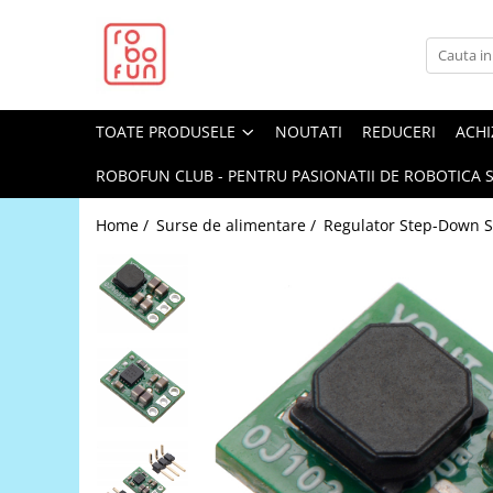
Toate Produsele
Arduino Original
TOATE PRODUSELE
NOUTATI
REDUCERI
ACHI
Arduino Compatibil
Raspberry PI
ROBOFUN CLUB - PENTRU PASIONATII DE ROBOTICA S
Raspberry PI
Home /
Surse de alimentare /
Regulator Step-Down 
Alimentare
Racire
Hat
Accesorii
Audio
Cabluri si Conectori
Camera
Cutii