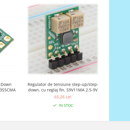
p-Down
Regulator de tensiune step-up/step-
9V St
1F3S5CMA
down, cu reglaj fin, S9V11MA 2.5-9V
65,26 Lei
IN STOC