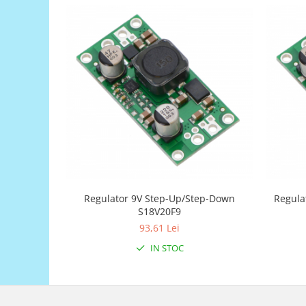
Generale
LED
Microcontrollere AVR
PCB - Placute Circuit
Rezistoare
Creion 3D 3Doodler
Imprimante 3D
Imprimante 3D
3Doodler
Componente
Regulator 9V Step-Up/Step-Down
Regula
Componente
S18V20F9
Componente E3D
93,61 Lei
Filament Premium ABS 1.75 mm
IN STOC
Filament Premium ABS 3 mm
Filament Premium PLA 1.75 mm