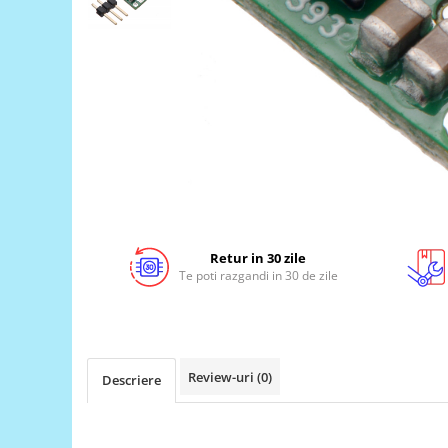
LCD
Module
Adaptoare si convertoare
ADC
Audio
CAN
Convertor nivel logic
Convertor USB la serial
Retur in 30 zile
Datalogger
Te poti razgandi in 30 de zile
LCD
Module
Multiplexor
Review-uri
(0)
Descriere
Radio
Releu
RS-232