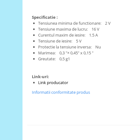
RS-485
Specificatie :
RTC
Tensiunea minima de functionare: 2 V
Telecomenzi
Tensiune maxima de lucru: 16 V
Curentul maxim de iesire: 1.5 A
Accesorii
Tensiune de iesire: 5 V
Accesorii
Protectie la tensiune inversa: Nu
Marimea: 0,3 "× 0,45" x 0,15 "
Antene
Greutate: 0,5 g1
Breadboard
Cabluri
Link-uri:
Link producator
Conectori
Informatii conformitate produs
Cutii
Sticker
Componente
Butoane, Tastaturi
Condensatoare