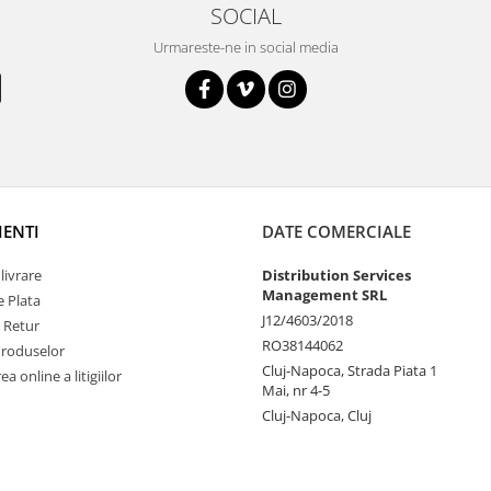
SOCIAL
Urmareste-ne in social media
IENTI
DATE COMERCIALE
livrare
Distribution Services
Management SRL
 Plata
J12/4603/2018
e Retur
RO38144062
Produselor
Cluj-Napoca, Strada Piata 1
a online a litigiilor
Mai, nr 4-5
Cluj-Napoca, Cluj