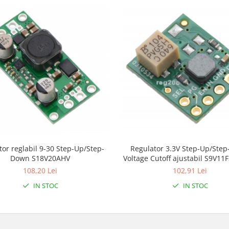
tor reglabil 9-30 Step-Up/Step-
Regulator 3.3V Step-Up/Ste
Down S18V20AHV
Voltage Cutoff ajustabil S9V1
108,20 Lei
102,91 Lei
IN STOC
IN STOC