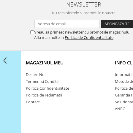
Filamente Speciale
NEWSLETTER
Prusa I3 DIY Kit
Nu rata ofertele si promotiile noastre
Carti
Pentru Incepatori
Vreau sa primesc newsletter cu promotiile magazinului.
Kituri incepatori Arduino
Afla mai multe in
Politica de Confidentialitate
Pentru Incepatori
Micro:bit
Junior Robotics
MAGAZINUL MEU
INFO CL
Carti
Despre Noi
Informatii 
Junior Robotics
Termeni si Conditii
Metode de
Lego Education
Politica Confidentialitate
Politica d
Politica de reclamatii
Garantia 
STEM Education
Contact
Solutionare
Ugears
ANPC
Kit Fun
Kit Roboti
Cadouri