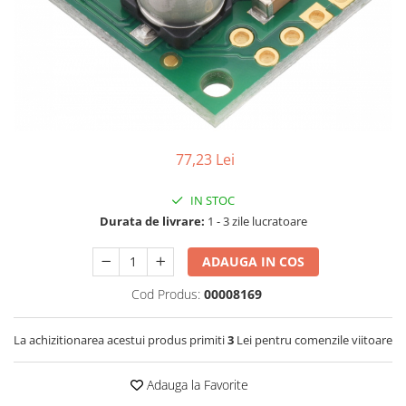
RS-232
Micro:bit
PIR
Motor 25D
Motor 37D
RS-485
Nvidia
Radar
Motoreductor plastic
RTC
Olinuxino
Sonar
Stepper
Telecomenzi
Photon
Sunet
Sub-Micro
PIC
Tensiune
Tamiya
77,23 Lei
Platforme de dezvoltare
Termocuple
Roti si Senile
Python
Video
Rulmenti
IN STOC
Teensy
Vreme
Sasiu
Durata de livrare:
1 - 3 zile lucratoare
Thing
Servomotoare
ADAUGA IN COS
TI
Suruburi, Piulite, Conectare
Cod Produs:
00008169
La achizitionarea acestui produs primiti
3
Lei pentru comenzile viitoare
Adauga la Favorite