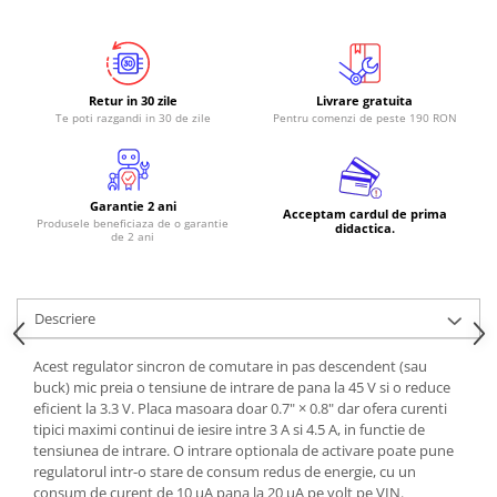
Retur in 30 zile
Livrare gratuita
Te poti razgandi in 30 de zile
Pentru comenzi de peste 190 RON
Garantie 2 ani
Acceptam cardul de prima
Produsele beneficiaza de o garantie
didactica.
de 2 ani
Descriere
Acest regulator sincron de comutare in pas descendent (sau
buck) mic preia o tensiune de intrare de pana la 45 V si o reduce
eficient la 3.3 V. Placa masoara doar 0.7" × 0.8" dar ofera curenti
tipici maximi continui de iesire intre 3 A si 4.5 A, in functie de
tensiunea de intrare. O intrare optionala de activare poate pune
regulatorul intr-o stare de consum redus de energie, cu un
consum de curent de 10 µA pana la 20 µA pe volt pe VIN.