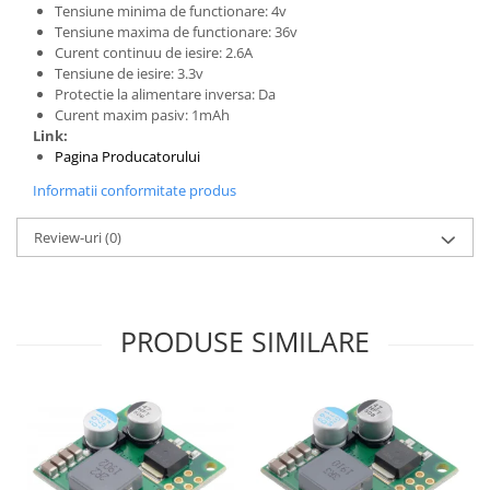
Generale
Tensiune minima de functionare: 4v
Tensiune maxima de functionare: 36v
LED
Curent continuu de iesire: 2.6A
Microcontrollere AVR
Tensiune de iesire: 3.3v
Protectie la alimentare inversa: Da
PCB - Placute Circuit
Curent maxim pasiv: 1mAh
Link:
Rezistoare
Pagina Producatorului
Creion 3D 3Doodler
Informatii conformitate produs
Imprimante 3D
Imprimante 3D
Review-uri
(0)
3Doodler
Componente
Componente
PRODUSE SIMILARE
Componente E3D
Filament Premium ABS 1.75 mm
Filament Premium ABS 3 mm
Filament Premium PLA 1.75 mm