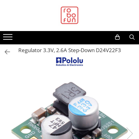
Toate Produsele
Arduino Original
Arduino Compatibil
Raspberry PI
Regulator 3.3V, 2.6A Step-Down D24V22F3
Raspberry PI
Alimentare
Racire
Hat
Accesorii
Audio
Cabluri si Conectori
Camera
Cutii