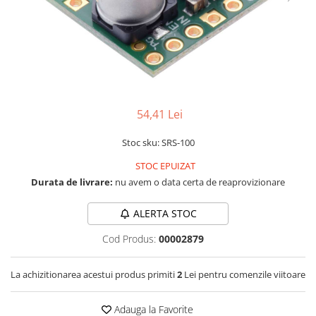
LCD
Module
Adaptoare si convertoare
ADC
Audio
54,41 Lei
CAN
Convertor nivel logic
Stoc sku: SRS-100
Convertor USB la serial
STOC EPUIZAT
Durata de livrare:
nu avem o data certa de reaprovizionare
Datalogger
LCD
ALERTA STOC
Module
Cod Produs:
00002879
Multiplexor
Radio
La achizitionarea acestui produs primiti
2
Lei pentru comenzile viitoare
Releu
Adauga la Favorite
RS-232