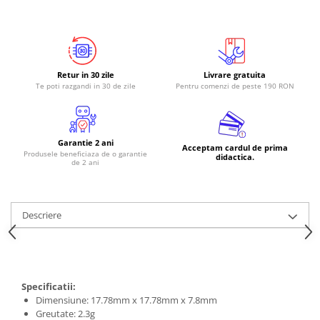
RS-485
RTC
Telecomenzi
Retur in 30 zile
Livrare gratuita
Accesorii
Te poti razgandi in 30 de zile
Pentru comenzi de peste 190 RON
Accesorii
Antene
Garantie 2 ani
Acceptam cardul de prima
Breadboard
Produsele beneficiaza de o garantie
didactica.
de 2 ani
Cabluri
Conectori
Descriere
Cutii
Sticker
Componente
Butoane, Tastaturi
Specificatii:
Dimensiune: 17.78mm x 17.78mm x 7.8mm
Condensatoare
Greutate: 2.3g