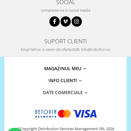
SOCIAL
Puzzle mecanic Ugears
Urmareste-ne in social media
Organizator de chei Wunderkey
Constructor foto Mozabrick &
Qbrix
Puzzle lemn Cluebox
SUPORT CLIENTI
Jocuri de societate
Email tehnic si cereri de oferta B2B: info@robofun.ro
Mecanice
3D Printer & CNC
MAGAZINUL MEU
Actuator
INFO CLIENTI
Altele
Driver
DATE COMERCIALE
Altele
DC
Servo
Stepper
©Copyright Distribution Services Management SRL 2026