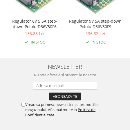
Filamente Speciale
Prusa I3 DIY Kit
Carti
Regulator 6V 5.5A step-
Regulator 9V 5A step-down
Pentru Incepatori
down Pololu D36V50F6
Pololu D36V50F9
136,88 Lei
136,82 Lei
Kituri incepatori Arduino
IN STOC
IN STOC
Pentru Incepatori
Micro:bit
Junior Robotics
NEWSLETTER
Carti
Nu rata ofertele si promotiile noastre
Junior Robotics
Lego Education
STEM Education
Ugears
Vreau sa primesc newsletter cu promotiile
magazinului. Afla mai multe in
Politica de
Kit Fun
Confidentialitate
Kit Roboti
Cadouri