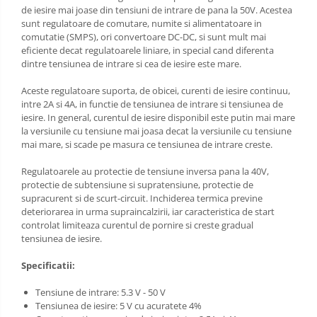
de iesire mai joase din tensiuni de intrare de pana la 50V. Acestea
sunt regulatoare de comutare, numite si alimentatoare in
comutatie (SMPS), ori convertoare DC-DC, si sunt mult mai
eficiente decat regulatoarele liniare, in special cand diferenta
dintre tensiunea de intrare si cea de iesire este mare.
Aceste regulatoare suporta, de obicei, curenti de iesire continuu,
intre 2A si 4A, in functie de tensiunea de intrare si tensiunea de
iesire. In general, curentul de iesire disponibil este putin mai mare
la versiunile cu tensiune mai joasa decat la versiunile cu tensiune
mai mare, si scade pe masura ce tensiunea de intrare creste.
Regulatoarele au protectie de tensiune inversa pana la 40V,
protectie de subtensiune si supratensiune, protectie de
supracurent si de scurt-circuit. Inchiderea termica previne
deteriorarea in urma supraincalzirii, iar caracteristica de start
controlat limiteaza curentul de pornire si creste gradual
tensiunea de iesire.
Specificatii:
Tensiune de intrare: 5.3 V - 50 V
Tensiunea de iesire: 5 V cu acuratete 4%