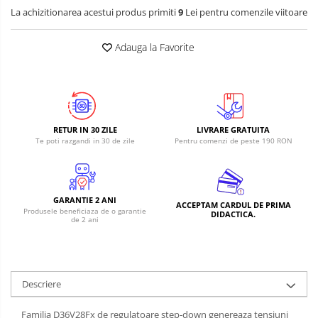
La achizitionarea acestui produs primiti
9
Lei pentru comenzile viitoare
Adauga la Favorite
RETUR IN 30 ZILE
LIVRARE GRATUITA
Te poti razgandi in 30 de zile
Pentru comenzi de peste 190 RON
GARANTIE 2 ANI
ACCEPTAM CARDUL DE PRIMA
Produsele beneficiaza de o garantie
DIDACTICA.
de 2 ani
Descriere
Familia D36V28Fx de regulatoare step-down genereaza tensiuni