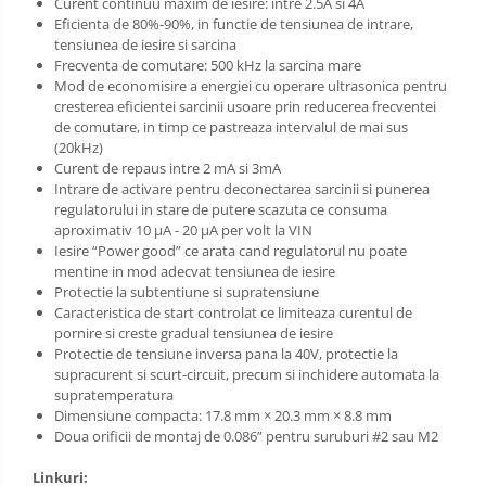
Curent continuu maxim de iesire: intre 2.5A si 4A
Eficienta de 80%-90%, in functie de tensiunea de intrare,
tensiunea de iesire si sarcina
Frecventa de comutare: 500 kHz la sarcina mare
Mod de economisire a energiei cu operare ultrasonica pentru
cresterea eficientei sarcinii usoare prin reducerea frecventei
de comutare, in timp ce pastreaza intervalul de mai sus
(20kHz)
Curent de repaus intre 2 mA si 3mA
Intrare de activare pentru deconectarea sarcinii si punerea
regulatorului in stare de putere scazuta ce consuma
aproximativ 10 µA - 20 µA per volt la VIN
Iesire “Power good” ce arata cand regulatorul nu poate
mentine in mod adecvat tensiunea de iesire
Protectie la subtentiune si supratensiune
Caracteristica de start controlat ce limiteaza curentul de
pornire si creste gradual tensiunea de iesire
Protectie de tensiune inversa pana la 40V, protectie la
supracurent si scurt-circuit, precum si inchidere automata la
supratemperatura
Dimensiune compacta: 17.8 mm × 20.3 mm × 8.8 mm
Doua orificii de montaj de 0.086” pentru suruburi #2 sau M2
Linkuri: