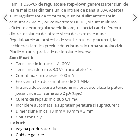
Familia D36V6x de regulatoare step-down genereaza tensiuni de
iesire mai joase din tensiuni de intrare de pana la 50V. Acestea
sunt regulatoare de comutare, numite si alimentatoare in
comutatie (SMPS), ori convertoare DC-DC, si sunt mult mai
eficiente decat regulatoarele liniare, in special cand diferenta
dintre tensiunea de intrare si cea de iesire este mare.
Regulatoarele au protectie de scurt-circuit/supracurent, iar
inchiderea termica previne deteriorarea in urma supraincalzirii.
Placile nu au si protectie de tensiune inversa.
Specificatii:
Tensiune de intrare: 4 V - 50 V
Tensiunea de iesire: 3.3 V cu acuratete 4%
Curent maxim de iesire: 600 mA
Frecventa fixa de comutare, de 2.1 MHz
Intrarea de activare a tensiunii inalte aduce placa la putere
joasa unde consuma sub 2 μA (tipic)
Curent de repaus mic: sub 0.1 mA
Inchidere automata la supratemperatura si supracurent
Dimensiune mica: 13 mm × 10 mm × 3 mm
Greutate: 0.5 g
Linkuri:
Pagina producatorului
Ghid de gaurire