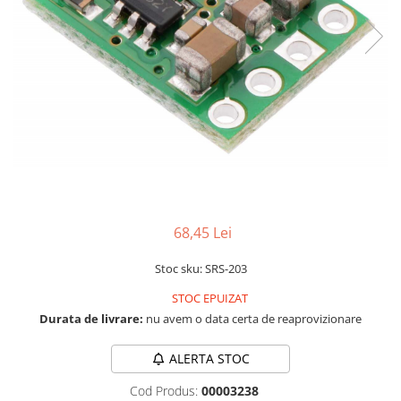
RS-232
Micro:bit
PIR
Motor 25D
Motor 37D
RS-485
Nvidia
Radar
Motoreductor plastic
RTC
Olinuxino
Sonar
Stepper
Telecomenzi
Photon
Sunet
Sub-Micro
PIC
Tensiune
Tamiya
Platforme de dezvoltare
Termocuple
Roti si Senile
Python
Video
Rulmenti
Teensy
Vreme
Sasiu
68,45 Lei
Thing
Servomotoare
Stoc sku: SRS-203
TI
Suruburi, Piulite, Conectare
STOC EPUIZAT
Durata de livrare:
nu avem o data certa de reaprovizionare
ALERTA STOC
Cod Produs:
00003238