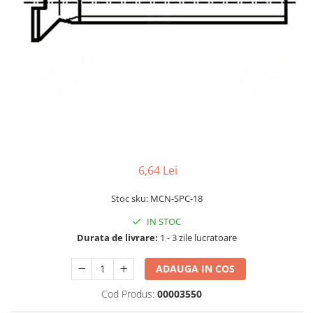
LCD
Module
Adaptoare si convertoare
ADC
Audio
CAN
Convertor nivel logic
Convertor USB la serial
6,64 Lei
Datalogger
Stoc sku: MCN-SPC-18
LCD
IN STOC
Module
Durata de livrare:
1 - 3 zile lucratoare
Multiplexor
Radio
ADAUGA IN COS
Releu
Cod Produs:
00003550
RS-232