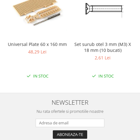
Encoder
Mecanice
Motoare
Micro Metal
Motoare
Set surub otel 3 mm (M3) X
Universal Plate 60 x 160 mm
Motor 25D
18 mm (10 bucati)
48,29 Lei
Motor 37D
2,61 Lei
Motoreductor plastic
Stepper
IN STOC
IN STOC
Sub-Micro
Tamiya
Roti si Senile
NEWSLETTER
Rulmenti
Nu rata ofertele si promotiile noastre
Sasiu
Servomotoare
Suruburi, Piulite, Conectare