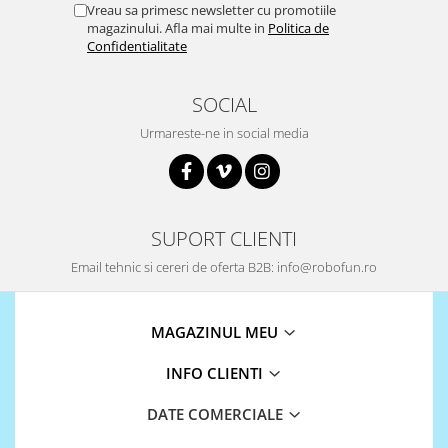
Platforme de dezvoltare
Vreau sa primesc newsletter cu promotiile
magazinului. Afla mai multe in
Politica de
Arduino
Confidentialitate
Raspberry
.NET
SOCIAL
Android
Urmareste-ne in social media
ARM
AVR
Espruino
SUPORT CLIENTI
Feather
Email tehnic si cereri de oferta B2B: info@robofun.ro
Flora
FPGA
MAGAZINUL MEU
Intel
INFO CLIENTI
Latte Panda
Micro:bit
DATE COMERCIALE
Nvidia