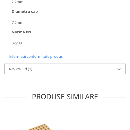
2.2mm
Puzzle mecanic Ugears
Diametru cap
Organizator de chei Wunderkey
7.5mm
Constructor foto Mozabrick &
Qbrix
Norma PN
Puzzle lemn Cluebox
82208
Jocuri de societate
Mecanice
Informatii conformitate produs
3D Printer & CNC
Review-uri
(1)
Actuator
Altele
Driver
PRODUSE SIMILARE
Altele
DC
Servo
Stepper