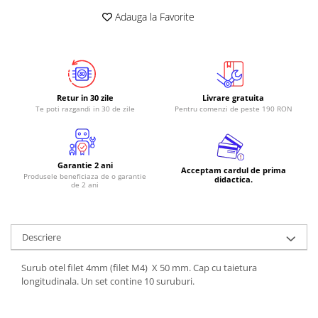
Adauga la Favorite
RS-485
RTC
Telecomenzi
Accesorii
Retur in 30 zile
Livrare gratuita
Accesorii
Te poti razgandi in 30 de zile
Pentru comenzi de peste 190 RON
Antene
Breadboard
Garantie 2 ani
Cabluri
Acceptam cardul de prima
Produsele beneficiaza de o garantie
didactica.
de 2 ani
Conectori
Cutii
Sticker
Descriere
Componente
Surub otel filet 4mm (filet M4) X 50 mm. Cap cu taietura
Butoane, Tastaturi
longitudinala. Un set contine 10 suruburi.
Condensatoare