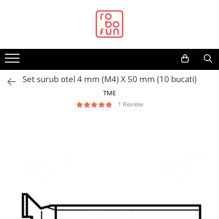
Toate Produsele
Arduino Original
Arduino Compatibil
Raspberry PI
Set surub otel 4 mm (M4) X 50 mm (10 bucati)
Raspberry PI
TME
1 Review
Alimentare
Racire
Hat
Accesorii
Audio
Cabluri si Conectori
Camera
Cutii