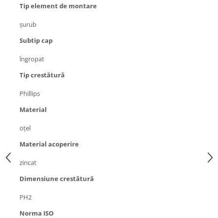
Generale
Tip element de montare
LED
şurub
Microcontrollere AVR
Subtip cap
PCB - Placute Circuit
îngropat
Rezistoare
Tip crestătură
Creion 3D 3Doodler
Imprimante 3D
Phillips
Imprimante 3D
Material
3Doodler
oţel
Componente
Material acoperire
Componente
Componente E3D
zincat
Filament Premium ABS 1.75 mm
Dimensiune crestătură
Filament Premium ABS 3 mm
PH2
Filament Premium PLA 1.75 mm
Norma ISO