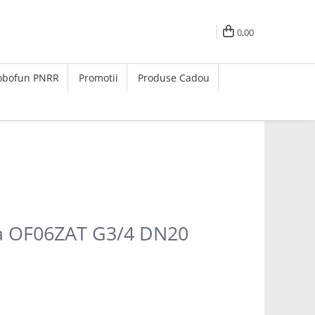
0,00
Robofun PNRR
Promotii
Produse Cadou
pa OF06ZAT G3/4 DN20