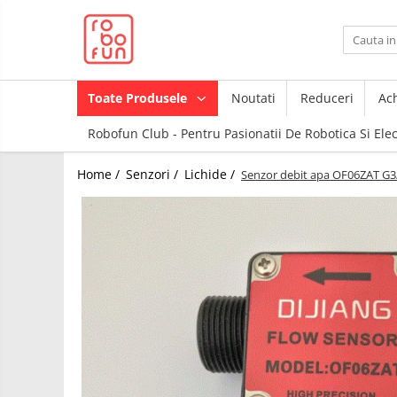
Toate Produsele
Arduino Original
Toate Produsele
Noutati
Reduceri
Ach
Arduino Compatibil
Robofun Club - Pentru Pasionatii De Robotica Si Ele
Raspberry PI
Raspberry PI
Module
Home /
Senzori /
Lichide /
Senzor debit apa OF06ZAT G
Accesorii
Alimentare
Componente
Racire
Creion 3D
Hat
3Doodler
Accesorii
Imprimante
3D
Audio
Carti
Cabluri si Conectori
Pentru
Incepatori
Camera
Junior
Cutii