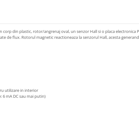
 corp din plastic, rotor/angrenaj oval, un senzor Hall si o placa electronica 
le rate de flux. Rotorul magnetic reactioneaza la senzorul Hall, acesta gener
u utilizare in interior
te: 6 mA DC sau mai putin)