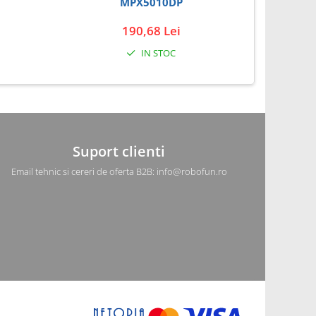
MPX5010DP
190,68 Lei
IN STOC
Suport clienti
Email tehnic si cereri de oferta B2B: info@robofun.ro