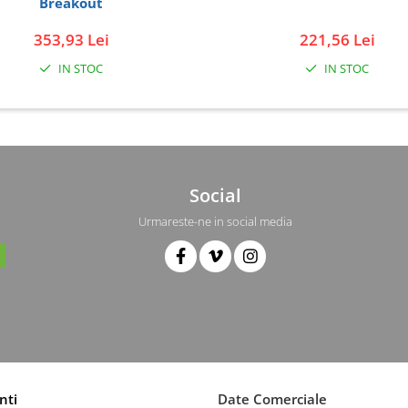
Breakout
353,93 Lei
221,56 Lei
IN STOC
IN STOC
Social
Urmareste-ne in social media
nti
Date Comerciale