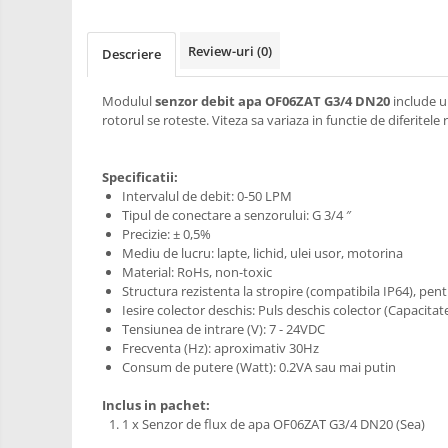
RS-485
Learning
Retrase
RTC
Review-uri
(0)
Descriere
Shield
Telecomenzi
Unelte
Accesorii
Modulul
senzor debit apa OF06ZAT G3/4 DN20
include un
si
rotorul se roteste. Viteza sa variaza in functie de diferite
Instrumente
Antene
Breadboard
Specificatii:
Cabluri
Intervalul de debit: 0-50 LPM
Tipul de conectare a senzorului: G 3/4 ″
Conectori
Precizie: ± 0,5%
Cutii
Mediu de lucru: lapte, lichid, ulei usor, motorina
Material: RoHs, non-toxic
Sticker
Structura rezistenta la stropire (compatibila IP64), pentr
Iesire colector deschis: Puls deschis colector (Capacita
Butoane, Tastaturi
Tensiunea de intrare (V): 7 - 24VDC
Condensatoare
Frecventa (Hz): aproximativ 30Hz
Consum de putere (Watt): 0.2VA sau mai putin
Generale
Inclus in pachet:
LED
1 x Senzor de flux de apa OF06ZAT G3/4 DN20 (Sea)
Microcontrollere AVR