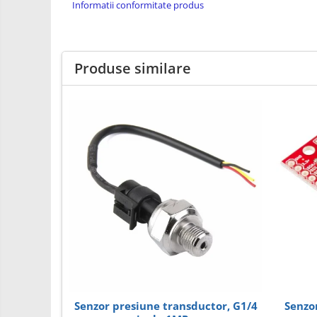
Informatii conformitate produs
PCB - Placute Circuit
Rezistoare
Imprimante 3D
Produse similare
3Doodler
Componente
Componente
Componente E3D
Filament Premium ABS 1.75 mm
Filament Premium ABS 3 mm
Filament Premium PLA 1.75 mm
Filamente Speciale
Prusa I3 DIY Kit
Kituri incepatori Arduino
Pentru Incepatori
Senzor presiune transductor, G1/4
Senzor de
Micro:bit