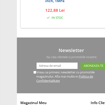
inch, 1MPa
Carti
122,88 Lei
Junior Robotics
IN STOC
Lego Education
STEM Education
Ugears
Puzzle mecanic Ugears
Newsletter
Organizator de chei Wunderkey
Nu rata ofertele si promotiile noastre
Constructor foto Mozabrick &
Qbrix
Puzzle lemn Cluebox
Vreau sa primesc newsletter cu promotiile
magazinului. Afla mai multe in
Politica de
Jocuri de societate
Confidentialitate
3D Printer & CNC
Actuator
Altele
Magazinul Meu
Info Clie