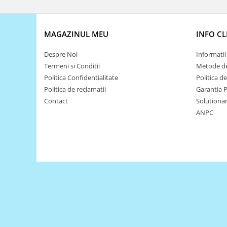
Puzzle mecanic Ugears
Organizator de chei Wunderkey
MAGAZINUL MEU
INFO CL
Constructor foto Mozabrick &
Qbrix
Despre Noi
Informatii 
Termeni si Conditii
Metode de
Puzzle lemn Cluebox
Politica Confidentialitate
Politica d
Jocuri de societate
Politica de reclamatii
Garantia 
Mecanice
Contact
Solutionare
3D Printer & CNC
ANPC
Actuator
Altele
Driver
Altele
DC
Servo
Stepper