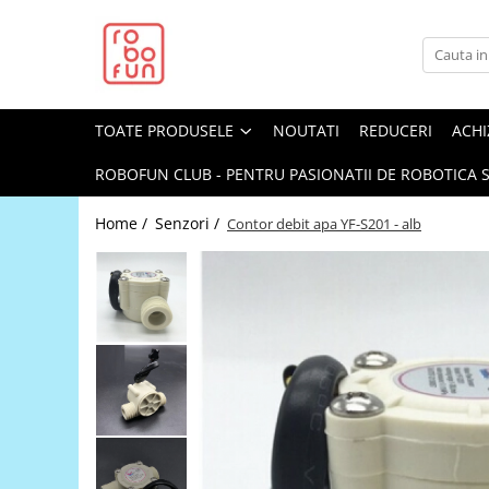
Toate Produsele
Arduino Original
TOATE PRODUSELE
NOUTATI
REDUCERI
ACHI
Arduino Compatibil
Raspberry PI
ROBOFUN CLUB - PENTRU PASIONATII DE ROBOTICA S
Raspberry PI
Home /
Senzori /
Contor debit apa YF-S201 - alb
Alimentare
Racire
Hat
Accesorii
Audio
Cabluri si Conectori
Camera
Cutii