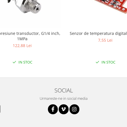
resiune transductor, G1/4 inch,
Senzor de temper
1MPa
7,55 Lei
122,88 Lei
IN STOC
IN STOC
SOCIAL
Urmareste-ne in social media