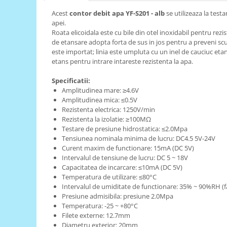
Acest
contor debit apa YF-S201 - alb
se utilizeaza la testa
RS-485
apei.
RTC
Roata elicoidala este cu bile din otel inoxidabil pentru rezis
de etansare adopta forta de sus in jos pentru a preveni scu
Telecomenzi
este importat; linia este umpluta cu un inel de cauciuc etans,
etans pentru intrare intareste rezistenta la apa.
Accesorii
Accesorii
Specificatii:
Amplitudinea mare: ≥4.6V
Antene
Amplitudinea mica: ≤0.5V
Breadboard
Rezistenta electrica: 1250V/min
Rezistenta la izolatie: ≥100MΩ
Cabluri
Testare de presiune hidrostatica: ≤2.0Mpa
Conectori
Tensiunea nominala minima de lucru: DC4.5 5V-24V
Curent maxim de functionare: 15mA (DC 5V)
Cutii
Intervalul de tensiune de lucru: DC 5 ~ 18V
Capacitatea de incarcare: ≤10mA (DC 5V)
Sticker
Temperatura de utilizare: ≤80°C
Componente
Intervalul de umiditate de functionare: 35% ~ 90%RH (f
Presiune admisibila: presiune 2.0Mpa
Butoane, Tastaturi
Temperatura: -25 ~ +80°C
Condensatoare
Filete externe: 12.7mm
Diametru exterior: 20mm