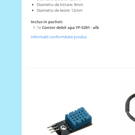
Generale
Diametru de intrare: 9mm
Diametru de iesire: 12mm
LED
Microcontrollere AVR
Inclus in pachet:
1x
Contor debit apa YF-S201 - alb
PCB - Placute Circuit
Informatii conformitate produs
Rezistoare
Creion 3D 3Doodler
Imprimante 3D
Imprimante 3D
3Doodler
Componente
Componente
Componente E3D
Filament Premium ABS 1.75 mm
Filament Premium ABS 3 mm
Filament Premium PLA 1.75 mm