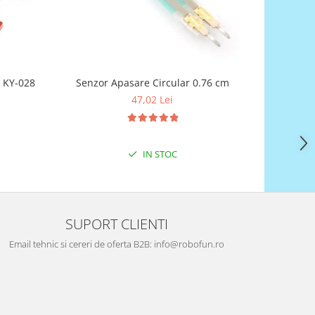
atura digital KY-028
Senzor Apasare Circular 0.76 cm
Senzor de 
47,02 Lei
IN STOC
SUPORT CLIENTI
Email tehnic si cereri de oferta B2B: info@robofun.ro