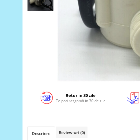
LCD
Module
Adaptoare si convertoare
ADC
Audio
CAN
Convertor nivel logic
Convertor USB la serial
Datalogger
LCD
Retur in 30 zile
Module
Te poti razgandi in 30 de zile
Multiplexor
Radio
Releu
Review-uri
(0)
Descriere
RS-232