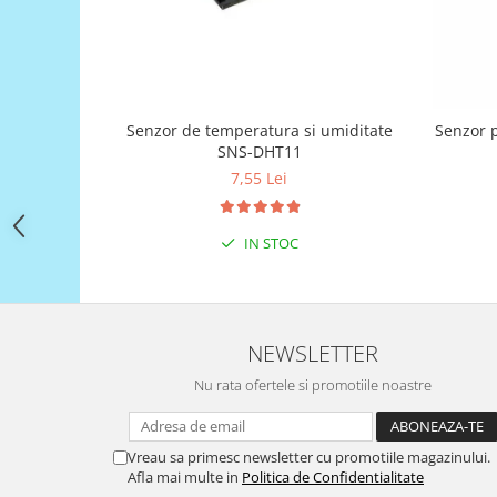
Filamente Speciale
Prusa I3 DIY Kit
Carti
Pentru Incepatori
Kituri incepatori Arduino
Senzor de temperatura si umiditate
Senzor p
SNS-DHT11
Pentru Incepatori
7,55 Lei
Micro:bit
Junior Robotics
IN STOC
Carti
Junior Robotics
Lego Education
NEWSLETTER
STEM Education
Nu rata ofertele si promotiile noastre
Ugears
Kit Fun
Vreau sa primesc newsletter cu promotiile magazinului.
Kit Roboti
Afla mai multe in
Politica de Confidentialitate
Cadouri