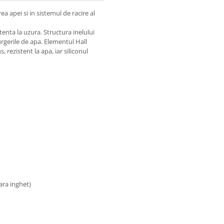
rea apei si in sistemul de racire al
tenta la uzura. Structura inelului
rgerile de apa. Elementul Hall
 rezistent la apa, iar siliconul
ara inghet)