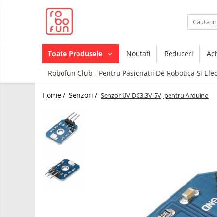
Toate Produsele
Arduino Original
Toate Produsele
Noutati
Reduceri
Ach
Arduino Compatibil
Robofun Club - Pentru Pasionatii De Robotica Si Ele
Raspberry PI
Raspberry PI
Module
Home /
Senzori /
Senzor UV DC3.3V-5V, pentru Arduino
Accesorii
Alimentare
Componente
Racire
Creion 3D
Hat
3Doodler
Accesorii
Imprimante
3D
Audio
Carti
Cabluri si Conectori
Pentru
Incepatori
Camera
Junior
Cutii