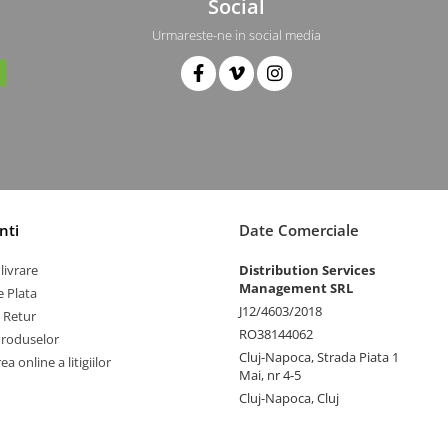
Social
Urmareste-ne in social media
nti
Date Comerciale
livrare
Distribution Services
Management SRL
 Plata
J12/4603/2018
e Retur
RO38144062
Produselor
Cluj-Napoca, Strada Piata 1
a online a litigiilor
Mai, nr 4-5
Cluj-Napoca, Cluj