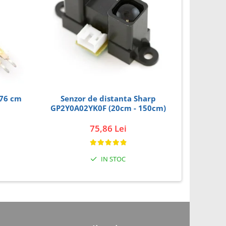
.76 cm
Senzor de distanta Sharp
GP2Y0A02YK0F (20cm - 150cm)
75,86 Lei
IN STOC