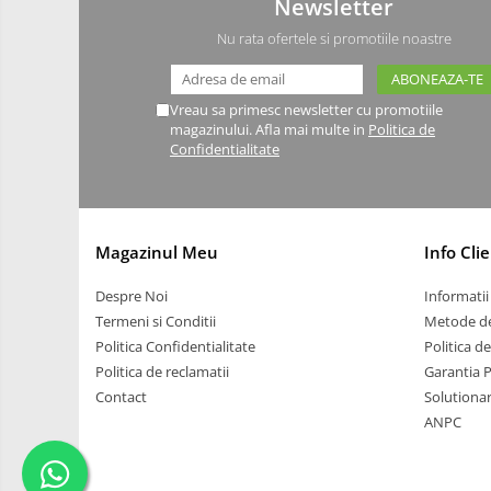
Newsletter
Carti
Nu rata ofertele si promotiile noastre
Junior Robotics
Lego Education
Vreau sa primesc newsletter cu promotiile
magazinului. Afla mai multe in
Politica de
STEM Education
Confidentialitate
Ugears
Puzzle mecanic Ugears
Organizator de chei Wunderkey
Magazinul Meu
Info Clie
Constructor foto Mozabrick &
Qbrix
Despre Noi
Informatii 
Termeni si Conditii
Metode de
Puzzle lemn Cluebox
Politica Confidentialitate
Politica d
Jocuri de societate
Politica de reclamatii
Garantia 
3D Printer & CNC
Contact
Solutionare
ANPC
Actuator
Altele