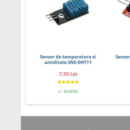
PCB - Placute Circuit
Rezistoare
Imprimante 3D
3Doodler
Componente
Componente
Senzor de temperatura si
Senzor de
Componente E3D
umiditate SNS-DHT11
Filament Premium ABS 1.75 mm
7,55 Lei
Filament Premium ABS 3 mm
Filament Premium PLA 1.75 mm
IN STOC
Filamente Speciale
Prusa I3 DIY Kit
Kituri incepatori Arduino
Pentru Incepatori
Micro:bit