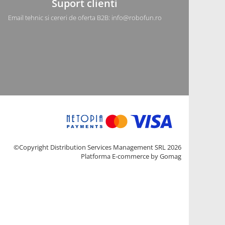
Suport clienti
Email tehnic si cereri de oferta B2B: info@robofun.ro
©Copyright Distribution Services Management SRL 2026
Platforma E-commerce by Gomag