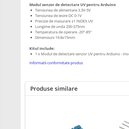
RS-485
Learning
Modul senzor de detectare UV pentru Arduino
Retrase
RTC
Tensiunea de alimentare 3.3V-5V
Tensiunea de iesire DC 0-1V
Shield
Telecomenzi
Precizie de masurare ±1 INDEX UV
Unelte
Lungime de unda 200-375nm
Accesorii
si
Temperatura de operare -20°-85°
Instrumente
Antene
Dimensiuni 19.8x15mm
Breadboard
Kitul include:
1 x Modul de detectare senzor UV pentru Arduino - mod
Cabluri
Informatii conformitate produs
Conectori
Cutii
Sticker
Produse similare
Butoane, Tastaturi
Condensatoare
Generale
LED
Microcontrollere AVR