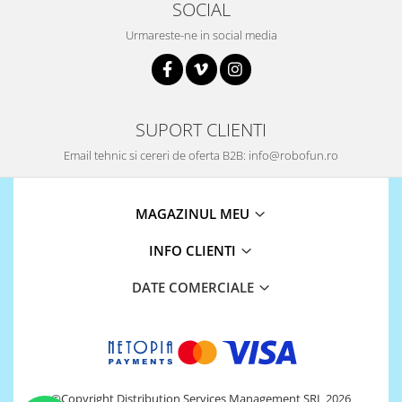
Encoder
SOCIAL
Mecanice
Urmareste-ne in social media
Motoare
Micro Metal
Motoare
SUPORT CLIENTI
Motor 25D
Motor 37D
Email tehnic si cereri de oferta B2B: info@robofun.ro
Motoreductor plastic
Stepper
MAGAZINUL MEU
Sub-Micro
Tamiya
INFO CLIENTI
Roti si Senile
DATE COMERCIALE
Rulmenti
Sasiu
Servomotoare
Suruburi, Piulite, Conectare
©Copyright Distribution Services Management SRL 2026