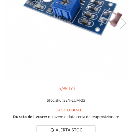
LCD
Module
Adaptoare si convertoare
ADC
Audio
CAN
Convertor nivel logic
Convertor USB la serial
Datalogger
LCD
5,98 Lei
Module
Stoc sku: SEN-LUM-33
Multiplexor
STOC EPUIZAT
Radio
Durata de livrare:
nu avem o data certa de reaprovizionare
Releu
ALERTA STOC
RS-232