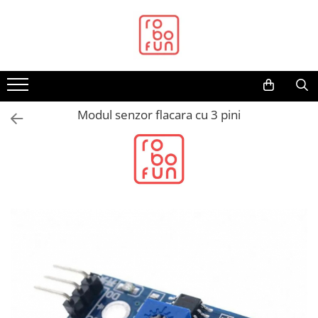
Toate Produsele
Arduino Original
Arduino Compatibil
Raspberry PI
Modul senzor flacara cu 3 pini
Raspberry PI
Alimentare
Racire
Hat
Accesorii
Audio
Cabluri si Conectori
Camera
Cutii