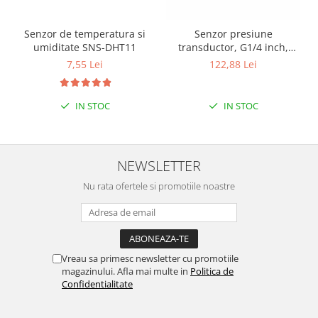
Puzzle mecanic Ugears
Senzor de temperatura si
Senzor presiune
Organizator de chei Wunderkey
umiditate SNS-DHT11
transductor, G1/4 inch,
Constructor foto Mozabrick &
1MPa
7,55 Lei
122,88 Lei
Qbrix
Puzzle lemn Cluebox
IN STOC
IN STOC
Jocuri de societate
Mecanice
3D Printer & CNC
NEWSLETTER
Actuator
Nu rata ofertele si promotiile noastre
Altele
Driver
Altele
Vreau sa primesc newsletter cu promotiile
DC
magazinului. Afla mai multe in
Politica de
Servo
Confidentialitate
Stepper