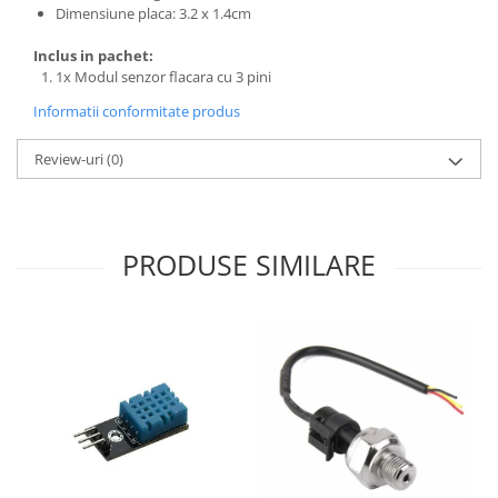
Filamente Speciale
Dimensiune placa: 3.2 x 1.4cm
Prusa I3 DIY Kit
Inclus in pachet:
Carti
1x Modul senzor flacara cu 3 pini
Pentru Incepatori
Informatii conformitate produs
Kituri incepatori Arduino
Review-uri
(0)
Pentru Incepatori
Micro:bit
Junior Robotics
PRODUSE SIMILARE
Carti
Junior Robotics
Lego Education
STEM Education
Ugears
Kit Fun
Kit Roboti
Cadouri