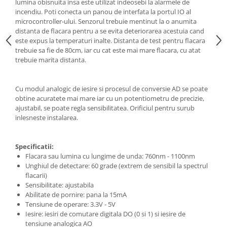
Generale
lumina obisnuita insa este utilizat indeosebi la alarmele de
incendiu. Poti conecta un panou de interfata la portul IO al
LED
microcontroller-ului. Senzorul trebuie mentinut la o anumita
distanta de flacara pentru a se evita deteriorarea acestuia cand
Microcontrollere AVR
este expus la temperaturi inalte. Distanta de test pentru flacara
PCB - Placute Circuit
trebuie sa fie de 80cm, iar cu cat este mai mare flacara, cu atat
trebuie marita distanta.
Rezistoare
Creion 3D 3Doodler
Cu modul analogic de iesire si procesul de conversie AD se poate
Imprimante 3D
obtine acuratete mai mare iar cu un potentiometru de precizie,
Imprimante 3D
ajustabil, se poate regla sensibilitatea. Orificiul pentru surub
inlesneste instalarea.
3Doodler
Componente
Specificatii:
Componente
Flacara sau lumina cu lungime de unda: 760nm - 1100nm
Unghiul de detectare: 60 grade (extrem de sensibil la spectrul
Componente E3D
flacarii)
Filament Premium ABS 1.75 mm
Sensibilitate: ajustabila
Abilitate de pornire: pana la 15mA
Filament Premium ABS 3 mm
Tensiune de operare: 3.3V - 5V
Filament Premium PLA 1.75 mm
Iesire: iesiri de comutare digitala DO (0 si 1) si iesire de
tensiune analogica AO