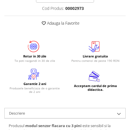
RS-485
Cod Produs:
00002973
RTC
Adauga la Favorite
Telecomenzi
Accesorii
Accesorii
Antene
Retur in 30 zile
Livrare gratuita
Breadboard
Te poti razgandi in 30 de zile
Pentru comenzi de peste 190 RON
Cabluri
Conectori
Garantie 2 ani
Acceptam cardul de prima
Cutii
Produsele beneficiaza de o garantie
didactica.
de 2 ani
Sticker
Componente
Butoane, Tastaturi
Descriere
Condensatoare
Produsul
modul senzor flacara cu 3 pini
este sensibil si la