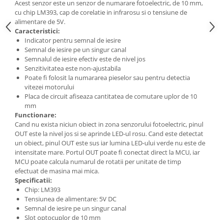
​Acest senzor este un senzor de numarare fotoelectric, de 10 mm,
cu chip LM393, cap de corelatie in infrarosu si o tensiune de
alimentare de 5V.
Caracteristici:
Indicator pentru semnal de iesire
Semnal de iesire pe un singur canal
Semnalul de iesire efectiv este de nivel jos
Senzitivitatea este non-ajustabila
Poate fi folosit la numararea pieselor sau pentru detectia
vitezei motorului
Placa de circuit afiseaza cantitatea de comutare uplor de 10
mm
Functionare:
Cand nu exista niciun obiect in zona senzorului fotoelectric, pinul
OUT este la nivel jos si se aprinde LED-ul rosu. Cand este detectat
un obiect, pinul OUT este sus iar lumina LED-ului verde nu este de
intensitate mare. Portul OUT poate fi conectat direct la MCU, iar
MCU poate calcula numarul de rotatii per unitate de timp
efectuat de masina mai mica.
Specificatii:
Chip: LM393
Tensiunea de alimentare: 5V DC
Semnal de iesire pe un singur canal
Slot optocuplor de 10 mm