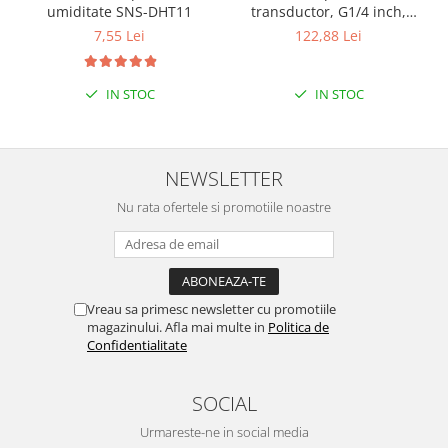
umiditate SNS-DHT11
transductor, G1/4 inch,
1MPa
7,55 Lei
122,88 Lei
IN STOC
IN STOC
NEWSLETTER
Nu rata ofertele si promotiile noastre
Vreau sa primesc newsletter cu promotiile
magazinului. Afla mai multe in
Politica de
Confidentialitate
SOCIAL
Urmareste-ne in social media