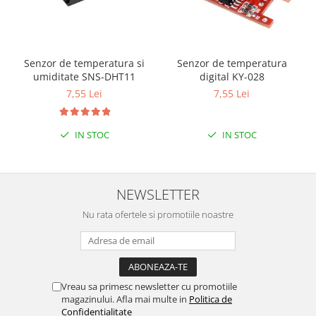
Encoder
Mecanice
Motoare
Senzor de temperatura si
Senzor de temperatura
Micro Metal
umiditate SNS-DHT11
digital KY-028
Motoare
7,55 Lei
7,55 Lei
Motor 25D
Motor 37D
IN STOC
IN STOC
Motoreductor plastic
Stepper
Sub-Micro
NEWSLETTER
Tamiya
Roti si Senile
Nu rata ofertele si promotiile noastre
Rulmenti
Sasiu
Servomotoare
Vreau sa primesc newsletter cu promotiile
magazinului. Afla mai multe in
Politica de
Suruburi, Piulite, Conectare
Confidentialitate