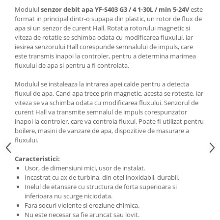
Generale
Modulul
senzor debit apa YF-S403 G3 / 4 1-30L / min 5-24V
este
LED
format in principal dintr-o supapa din plastic, un rotor de flux de
apa si un senzor de curent Hall. Rotatia rotorului magnetic si
Microcontrollere AVR
viteza de rotatie se schimba odata cu modificarea fluxului, iar
iesirea senzorului Hall corespunde semnalului de impuls, care
PCB - Placute Circuit
este transmis inapoi la controler, pentru a determina marimea
Rezistoare
fluxului de apa si pentru a fi controlata.
Creion 3D 3Doodler
Modulul se instaleaza la intrarea apei calde pentru a detecta
Imprimante 3D
fluxul de apa. Cand apa trece prin magnetic, acesta se roteste, iar
viteza se va schimba odata cu modificarea fluxului. Senzorul de
Imprimante 3D
curent Hall va transmite semnalul de impuls corespunzator
3Doodler
inapoi la controler, care va controla fluxul. Poate fi utilizat pentru
boilere, masini de vanzare de apa, dispozitive de masurare a
Componente
fluxului.
Componente
Caracteristici:
Componente E3D
Usor, de dimensiuni mici, usor de instalat.
Filament Premium ABS 1.75 mm
Incastrat cu ax de turbina, din otel inoxidabil, durabil.
Inelul de etansare cu structura de forta superioara si
Filament Premium ABS 3 mm
inferioara nu scurge niciodata.
Filament Premium PLA 1.75 mm
Fara socuri violente si eroziune chimica.
Nu este necesar sa fie aruncat sau lovit.