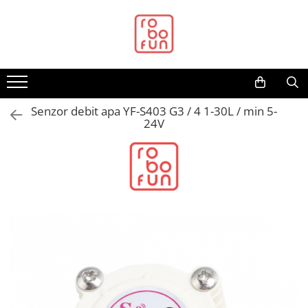
Toate Produsele
Arduino Original
Arduino Compatibil
Raspberry PI
Senzor debit apa YF-S403 G3 / 4 1-30L / min 5-
24V
Raspberry PI
Alimentare
Racire
Hat
Accesorii
Audio
Cabluri si Conectori
Camera
Cutii