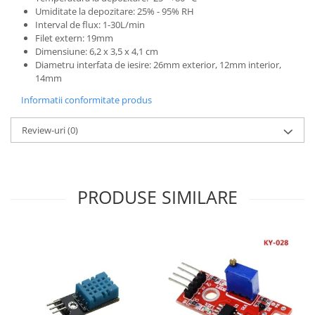
Umiditate la depozitare: 25% - 95% RH
Puzzle mecanic Ugears
Interval de flux: 1-30L/min
Organizator de chei Wunderkey
Filet extern: 19mm
Dimensiune: 6,2 x 3,5 x 4,1 cm
Constructor foto Mozabrick &
Diametru interfata de iesire: 26mm exterior, 12mm interior,
Qbrix
14mm
Puzzle lemn Cluebox
Informatii conformitate produs
Jocuri de societate
Review-uri
(0)
Mecanice
3D Printer & CNC
Actuator
PRODUSE SIMILARE
Altele
Driver
Altele
DC
Servo
Stepper