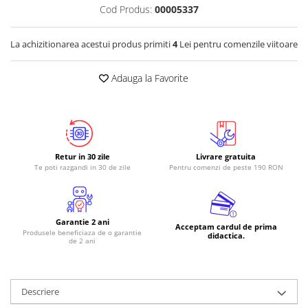
Cod Produs:
00005337
RS-485
RTC
La achizitionarea acestui produs primiti
4
Lei pentru comenzile viitoare
Telecomenzi
Adauga la Favorite
Accesorii
Accesorii
Antene
Breadboard
Retur in 30 zile
Livrare gratuita
Cabluri
Te poti razgandi in 30 de zile
Pentru comenzi de peste 190 RON
Conectori
Cutii
Garantie 2 ani
Acceptam cardul de prima
Sticker
Produsele beneficiaza de o garantie
didactica.
de 2 ani
Componente
Butoane, Tastaturi
Condensatoare
Descriere