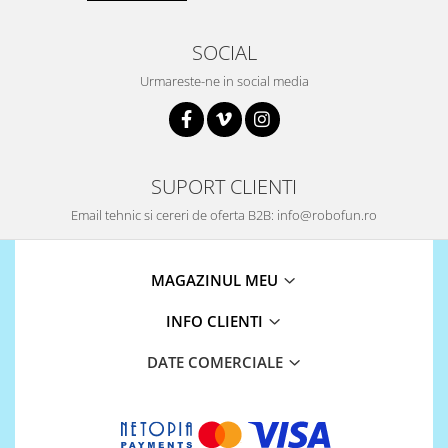
Platforme de dezvoltare
Arduino
SOCIAL
Raspberry
Urmareste-ne in social media
.NET
Android
ARM
SUPORT CLIENTI
AVR
Email tehnic si cereri de oferta B2B: info@robofun.ro
Espruino
Feather
MAGAZINUL MEU
Flora
FPGA
INFO CLIENTI
Intel
DATE COMERCIALE
Latte Panda
Micro:bit
Nvidia