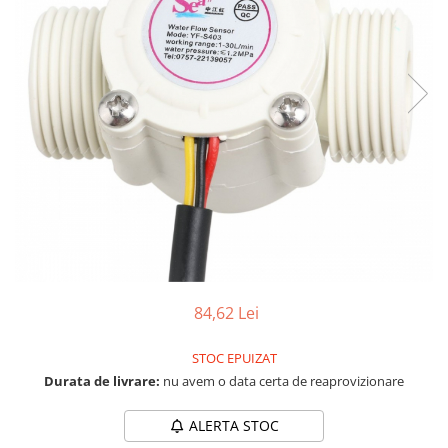
LCD
Module
Adaptoare si convertoare
ADC
Audio
CAN
Convertor nivel logic
Convertor USB la serial
Datalogger
LCD
84,62 Lei
Module
Multiplexor
STOC EPUIZAT
Durata de livrare:
nu avem o data certa de reaprovizionare
Radio
Releu
ALERTA STOC
RS-232