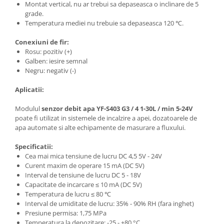
Filamente Speciale
Montat vertical, nu ar trebui sa depaseasca o inclinare de 5
grade.
Prusa I3 DIY Kit
Temperatura mediei nu trebuie sa depaseasca 120 ℃.
Carti
Conexiuni de fir:
Pentru Incepatori
Rosu: pozitiv (+)
Kituri incepatori Arduino
Galben: iesire semnal
Negru: negativ (-)
Pentru Incepatori
Micro:bit
Aplicatii:
Junior Robotics
Modulul
senzor debit apa YF-S403 G3 / 4 1-30L / min 5-24V
Carti
poate fi utilizat in sistemele de incalzire a apei, dozatoarele de
apa automate si alte echipamente de masurare a fluxului.
Junior Robotics
Specificatii:
Lego Education
Cea mai mica tensiune de lucru DC 4,5 5V - 24V
STEM Education
Curent maxim de operare 15 mA (DC 5V)
Interval de tensiune de lucru DC 5 - 18V
Ugears
Capacitate de incarcare ≤ 10 mA (DC 5V)
Temperatura de lucru ≤ 80 ℃
Kit Fun
Interval de umiditate de lucru: 35% - 90% RH (fara inghet)
Kit Roboti
Presiune permisa: 1,75 MPa
Cadouri
Temperatura la depozitare: -25 - +80 °C