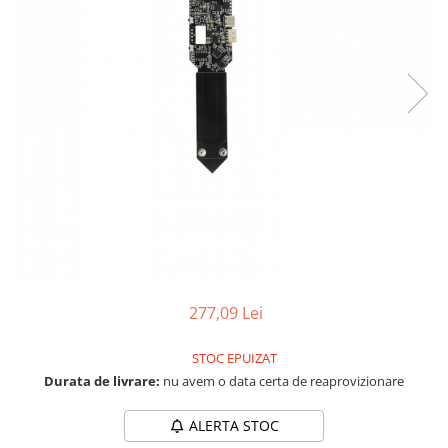
LCD
Module
Adaptoare si convertoare
ADC
Audio
CAN
Convertor nivel logic
Convertor USB la serial
Datalogger
LCD
277,09 Lei
Module
Multiplexor
STOC EPUIZAT
Durata de livrare:
nu avem o data certa de reaprovizionare
Radio
Releu
ALERTA STOC
RS-232