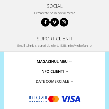
Encoder
SOCIAL
Mecanice
Urmareste-ne in social media
Motoare
Micro Metal
Motoare
Motor 25D
SUPORT CLIENTI
Motor 37D
Email tehnic si cereri de oferta B2B: info@robofun.ro
Motoreductor plastic
Stepper
Sub-Micro
MAGAZINUL MEU
Tamiya
INFO CLIENTI
Roti si Senile
Rulmenti
DATE COMERCIALE
Sasiu
Servomotoare
Suruburi, Piulite, Conectare