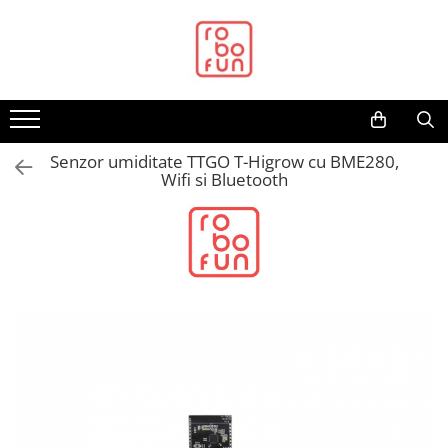
Toate Produsele
Arduino Original
Arduino Compatibil
Raspberry PI
Senzor umiditate TTGO T-Higrow cu BME280,
Wifi si Bluetooth
Raspberry PI
Alimentare
Racire
Hat
Accesorii
Audio
Cabluri si Conectori
Camera
Cutii