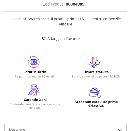
Cod Produs:
00004989
RS-485
RTC
La achizitionarea acestui produs primiti
13
Lei pentru comenzile
viitoare
Telecomenzi
Accesorii
Adauga la Favorite
Accesorii
Antene
Breadboard
Cabluri
Retur in 30 zile
Livrare gratuita
Te poti razgandi in 30 de zile
Pentru comenzi de peste 190 RON
Conectori
Cutii
Sticker
Garantie 2 ani
Acceptam cardul de prima
Produsele beneficiaza de o garantie
didactica.
Componente
de 2 ani
Butoane, Tastaturi
Condensatoare
Descriere