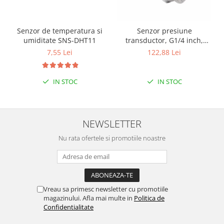
Puzzle mecanic Ugears
Organizator de chei Wunderkey
Senzor de temperatura si
Senzor presiune
umiditate SNS-DHT11
transductor, G1/4 inch,
Constructor foto Mozabrick &
1MPa
Qbrix
7,55 Lei
122,88 Lei
Puzzle lemn Cluebox
Jocuri de societate
IN STOC
IN STOC
Mecanice
3D Printer & CNC
NEWSLETTER
Actuator
Nu rata ofertele si promotiile noastre
Altele
Driver
Altele
DC
Vreau sa primesc newsletter cu promotiile
Servo
magazinului. Afla mai multe in
Politica de
Confidentialitate
Stepper