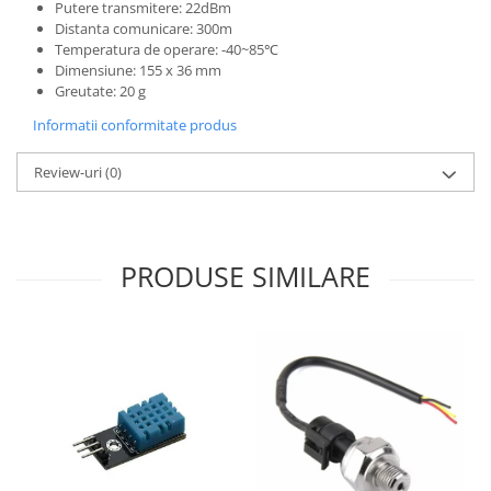
Filamente Speciale
Putere transmitere: 22dBm
Distanta comunicare: 300m
Prusa I3 DIY Kit
Temperatura de operare: -40~85℃
Carti
Dimensiune: 155 x 36 mm
Greutate: 20 g
Pentru Incepatori
Informatii conformitate produs
Kituri incepatori Arduino
Pentru Incepatori
Review-uri
(0)
Micro:bit
Junior Robotics
Carti
PRODUSE SIMILARE
Junior Robotics
Lego Education
STEM Education
Ugears
Kit Fun
Kit Roboti
Cadouri