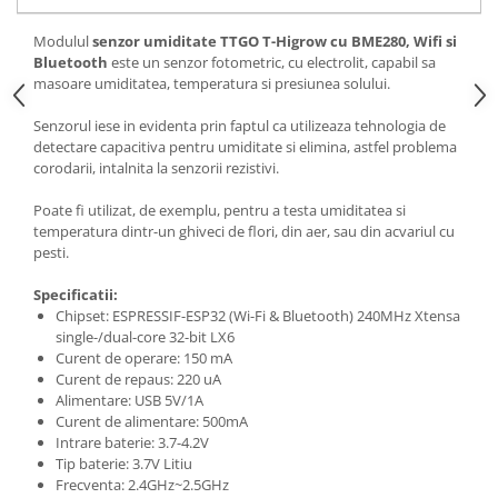
Generale
LED
Modulul
senzor umiditate TTGO T-Higrow cu BME280, Wifi si
Bluetooth
este un senzor fotometric, cu electrolit, capabil sa
Microcontrollere AVR
masoare umiditatea, temperatura si presiunea solului.
PCB - Placute Circuit
Senzorul iese in evidenta prin faptul ca utilizeaza tehnologia de
Rezistoare
detectare capacitiva pentru umiditate si elimina, astfel problema
corodarii, intalnita la senzorii rezistivi.
Creion 3D 3Doodler
Imprimante 3D
Poate fi utilizat, de exemplu, pentru a testa umiditatea si
temperatura dintr-un ghiveci de flori, din aer, sau din acvariul cu
Imprimante 3D
pesti.
3Doodler
Specificatii:
Componente
Chipset: ESPRESSIF-ESP32 (Wi-Fi & Bluetooth) 240MHz Xtensa
single-/dual-core 32-bit LX6
Componente
Curent de operare: 150 mA
Componente E3D
Curent de repaus: 220 uA
Filament Premium ABS 1.75 mm
Alimentare: USB 5V/1A
Curent de alimentare: 500mA
Filament Premium ABS 3 mm
Intrare baterie: 3.7-4.2V
Tip baterie: 3.7V Litiu
Filament Premium PLA 1.75 mm
Frecventa: 2.4GHz~2.5GHz