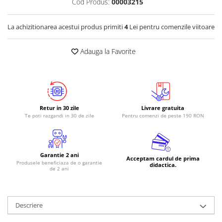
Cod Produs:
00003215
La achizitionarea acestui produs primiti
4
Lei pentru comenzile viitoare
Adauga la Favorite
Retur in 30 zile
Livrare gratuita
Te poti razgandi in 30 de zile
Pentru comenzi de peste 190 RON
Garantie 2 ani
Acceptam cardul de prima
Produsele beneficiaza de o garantie
didactica.
de 2 ani
Descriere