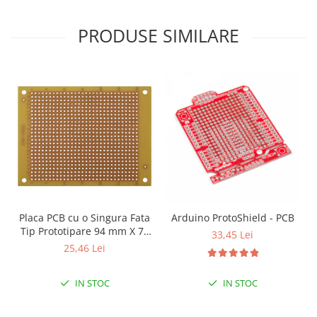
PRODUSE SIMILARE
Placa PCB cu o Singura Fata
Arduino ProtoShield - PCB
Tip Prototipare 94 mm X 71
33,45 Lei
mm
25,46 Lei
IN STOC
IN STOC