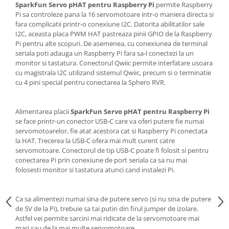
SparkFun Servo pHAT pentru Raspberry Pi
permite Raspberry
Pi sa controleze pana la 16 servomotoare intr-o maniera directa si
fara complicatii printr-o conexiune I2C. Datorita abilitatilor sale
I2C, aceasta placa PWM HAT pastreaza pinii GPIO de la Raspberry
Pi pentru alte scopuri. De asemenea, cu conexiunea de terminal
seriala poti adauga un Raspberry Pi fara sa-l conectezi la un
monitor si tastatura. Conectorul Qwiic permite interfatare usoara
cu magistrala I2C utilizand sistemul Qwiic, precum si o terminatie
cu 4 pini special pentru conectarea la Sphero RVR.
Alimentarea placii
SparkFun Servo pHAT pentru Raspberry Pi
se face printr-un conector USB-C care va oferi putere fie numai
servomotoarelor, fie atat acestora cat si Raspberry Pi conectata
la HAT. Trecerea la USB-C ofera mai mult curent catre
servomotoare. Conectorul de tip USB-C poate fi folosit si pentru
conectarea Pi prin conexiune de port seriala ca sa nu mai
folosesti monitor si tastatura atunci cand instalezi Pi.
Ca sa alimentezi numai sina de putere servo (si nu sina de putere
de 5V de la Pi), trebuie sa tai putin din firul jumper de izolare.
Astfel vei permite sarcini mai ridicate de la servomotoare mai
mari sau de la mai multe servomotoare.