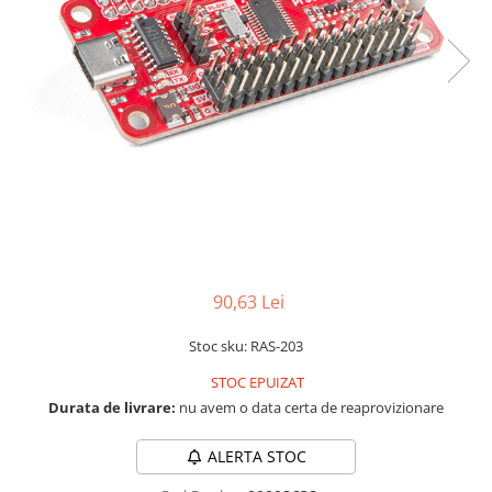
RS-232
Micro:bit
PIR
Motor 25D
Motor 37D
RS-485
Nvidia
Radar
Motoreductor plastic
RTC
Olinuxino
Sonar
Stepper
Telecomenzi
Photon
Sunet
Sub-Micro
PIC
Tensiune
Tamiya
Platforme de dezvoltare
Termocuple
Roti si Senile
Python
Video
Rulmenti
Teensy
Vreme
Sasiu
Thing
Servomotoare
90,63 Lei
TI
Suruburi, Piulite, Conectare
Stoc sku: RAS-203
STOC EPUIZAT
Durata de livrare:
nu avem o data certa de reaprovizionare
ALERTA STOC