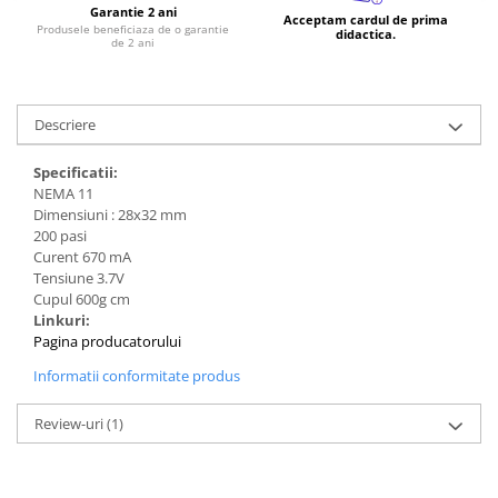
Generale
Garantie 2 ani
Acceptam cardul de prima
Produsele beneficiaza de o garantie
didactica.
LED
de 2 ani
Microcontrollere AVR
PCB - Placute Circuit
Descriere
Rezistoare
Specificatii:
Creion 3D 3Doodler
NEMA 11
Imprimante 3D
Dimensiuni : 28x32 mm
Imprimante 3D
200 pasi
Curent 670 mA
3Doodler
Tensiune 3.7V
Cupul 600g cm
Componente
Linkuri:
Componente
Pagina producatorului
Componente E3D
Informatii conformitate produs
Filament Premium ABS 1.75 mm
Review-uri
(1)
Filament Premium ABS 3 mm
Filament Premium PLA 1.75 mm