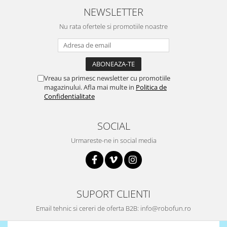
NEWSLETTER
Puzzle mecanic Ugears
Organizator de chei Wunderkey
Nu rata ofertele si promotiile noastre
Constructor foto Mozabrick &
Qbrix
Puzzle lemn Cluebox
Vreau sa primesc newsletter cu promotiile
Jocuri de societate
magazinului. Afla mai multe in
Politica de
Confidentialitate
Mecanice
3D Printer & CNC
SOCIAL
Actuator
Urmareste-ne in social media
Altele
Driver
Altele
DC
SUPORT CLIENTI
Servo
Email tehnic si cereri de oferta B2B: info@robofun.ro
Stepper