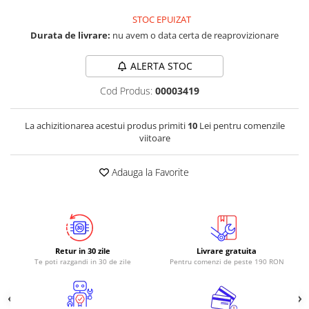
STOC EPUIZAT
RS-485
Durata de livrare:
nu avem o data certa de reaprovizionare
RTC
Telecomenzi
ALERTA STOC
Accesorii
Cod Produs:
00003419
Accesorii
Antene
La achizitionarea acestui produs primiti
10
Lei pentru comenzile
viitoare
Breadboard
Cabluri
Adauga la Favorite
Conectori
Cutii
Sticker
Componente
Retur in 30 zile
Livrare gratuita
Te poti razgandi in 30 de zile
Pentru comenzi de peste 190 RON
Butoane, Tastaturi
Condensatoare