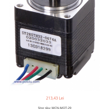
LCD
Module
Adaptoare si convertoare
ADC
Audio
CAN
Convertor nivel logic
Convertor USB la serial
Datalogger
LCD
Module
Multiplexor
Radio
213,43 Lei
Releu
Stoc sku: MCN-MOT-29
RS-232