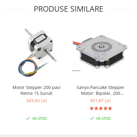
Filamente Speciale
PRODUSE SIMILARE
Prusa I3 DIY Kit
Carti
Pentru Incepatori
Kituri incepatori Arduino
Pentru Incepatori
Micro:bit
Junior Robotics
Carti
Junior Robotics
Sanyo Pancake Stepper
Motor Stepper 200 pasi
Lego Education
Motor: Bipolar, 200
Nema 15 Surub
Steps/Rev, 50×16mm, 5.9V,
STEM Education
451,87 Lei
343,60 Lei
1 A/Phase
Ugears
IN STOC
IN STOC
Kit Fun
Kit Roboti
Cadouri