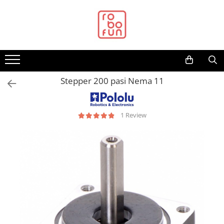
Toate Produsele
Arduino Original
Arduino Compatibil
Raspberry PI
Stepper 200 pasi Nema 11
Raspberry PI
Alimentare
1 Review
Racire
Hat
Accesorii
Audio
Cabluri si Conectori
Camera
Cutii