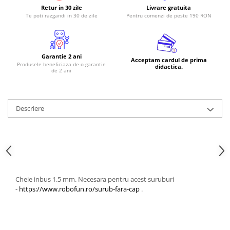
Retur in 30 zile
Livrare gratuita
RS-485
Te poti razgandi in 30 de zile
Pentru comenzi de peste 190 RON
RTC
Telecomenzi
Garantie 2 ani
Acceptam cardul de prima
Accesorii
Produsele beneficiaza de o garantie
didactica.
de 2 ani
Accesorii
Antene
Breadboard
Descriere
Cabluri
Conectori
Cutii
Sticker
Cheie inbus 1.5 mm. Necesara pentru acest suruburi
Componente
-
https://www.robofun.ro/surub-fara-cap
.
Butoane, Tastaturi
Condensatoare