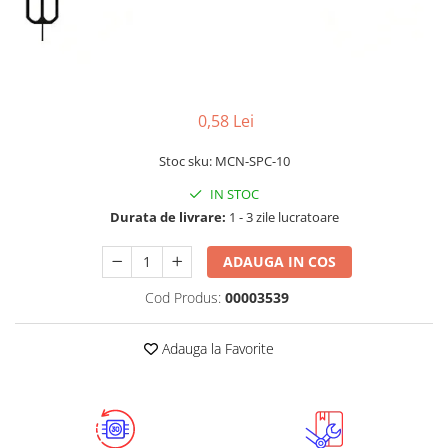
LCD
Module
Adaptoare si convertoare
ADC
0,58 Lei
Audio
Stoc sku: MCN-SPC-10
CAN
IN STOC
Convertor nivel logic
Durata de livrare:
1 - 3 zile lucratoare
Convertor USB la serial
Datalogger
ADAUGA IN COS
LCD
Cod Produs:
00003539
Module
Adauga la Favorite
Multiplexor
Radio
Releu
RS-232