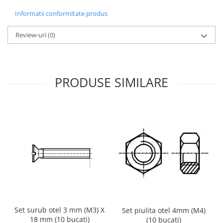
Generale
Informatii conformitate produs
LED
Microcontrollere AVR
Review-uri
(0)
PCB - Placute Circuit
Rezistoare
PRODUSE SIMILARE
Creion 3D 3Doodler
Imprimante 3D
Imprimante 3D
3Doodler
Componente
Componente
Componente E3D
Filament Premium ABS 1.75 mm
Filament Premium ABS 3 mm
Filament Premium PLA 1.75 mm
Set surub otel 3 mm (M3) X
Set piulita otel 4mm (M4)
18 mm (10 bucati)
(10 bucati)