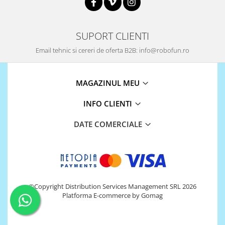
Puzzle mecanic Ugears
Organizator de chei Wunderkey
SUPORT CLIENTI
Constructor foto Mozabrick &
Email tehnic si cereri de oferta B2B: info@robofun.ro
Qbrix
Puzzle lemn Cluebox
Jocuri de societate
MAGAZINUL MEU
Mecanice
INFO CLIENTI
3D Printer & CNC
DATE COMERCIALE
Actuator
Altele
Driver
Altele
DC
©Copyright Distribution Services Management SRL 2026
Platforma E-commerce by Gomag
Servo
Stepper