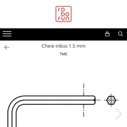
Toate Produsele
Arduino Original
Arduino Compatibil
Raspberry PI
Cheie inbus 1.5 mm
Raspberry PI
TME
Alimentare
Racire
Hat
Accesorii
Audio
Cabluri si Conectori
Camera
Cutii