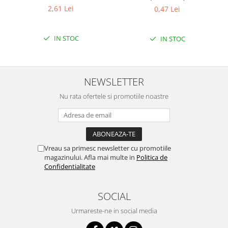
Filamente Speciale
2,61 Lei
0,47 Lei
Prusa I3 DIY Kit
Carti
IN STOC
IN STOC
Pentru Incepatori
Kituri incepatori Arduino
Pentru Incepatori
NEWSLETTER
Micro:bit
Nu rata ofertele si promotiile noastre
Junior Robotics
Carti
Junior Robotics
Vreau sa primesc newsletter cu promotiile
Lego Education
magazinului. Afla mai multe in
Politica de
Confidentialitate
STEM Education
Ugears
SOCIAL
Kit Fun
Urmareste-ne in social media
Kit Roboti
Cadouri