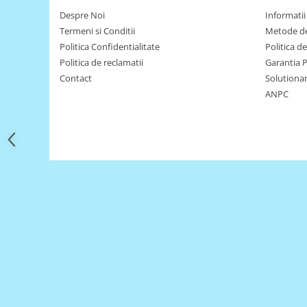
Filamente Speciale
Despre Noi
Informatii 
Prusa I3 DIY Kit
Termeni si Conditii
Metode de
Carti
Politica Confidentialitate
Politica d
Pentru Incepatori
Politica de reclamatii
Garantia 
Contact
Solutionare
Kituri incepatori Arduino
ANPC
Pentru Incepatori
Micro:bit
Junior Robotics
Carti
Junior Robotics
Lego Education
STEM Education
Ugears
Kit Fun
Kit Roboti
Cadouri