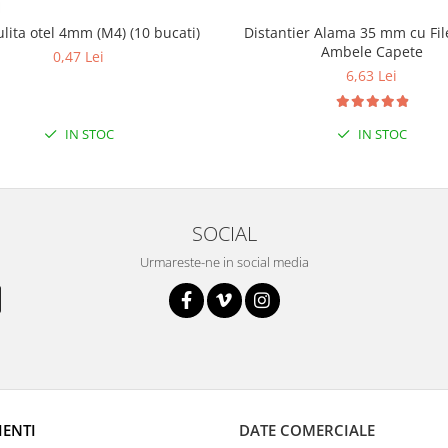
ulita otel 4mm (M4) (10 bucati)
Distantier Alama 35 mm cu Fil
Ambele Capete
0,47 Lei
6,63 Lei
IN STOC
IN STOC
SOCIAL
Urmareste-ne in social media
IENTI
DATE COMERCIALE