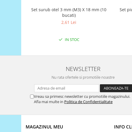
Generale
Set surub otel 3 mm (M3) X 18 mm (10
Set pi
LED
bucati)
Microcontrollere AVR
2,61 Lei
PCB - Placute Circuit
Rezistoare
IN STOC
Creion 3D 3Doodler
Imprimante 3D
Imprimante 3D
NEWSLETTER
3Doodler
Nu rata ofertele si promotiile noastre
Componente
Componente
Vreau sa primesc newsletter cu promotiile magazinului.
Componente E3D
Afla mai multe in
Politica de Confidentialitate
Filament Premium ABS 1.75 mm
Filament Premium ABS 3 mm
Filament Premium PLA 1.75 mm
MAGAZINUL MEU
INFO CL