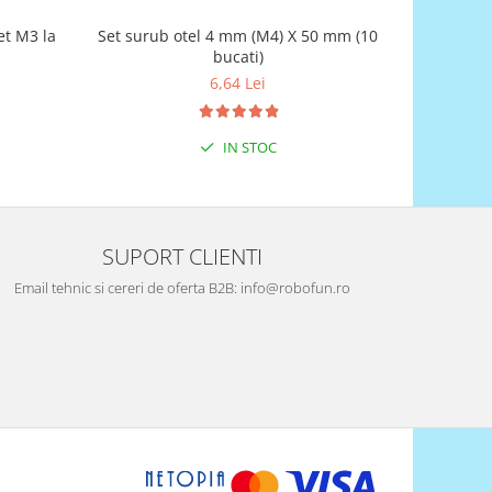
et M3 la
Set surub otel 4 mm (M4) X 50 mm (10
S
bucati)
6,64 Lei
IN STOC
SUPORT CLIENTI
Email tehnic si cereri de oferta B2B: info@robofun.ro