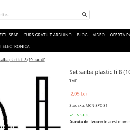
ZITII SEAP
CURS GRATUIT ARDUINO
BLOG
VIDEO
OFERTA 
I ELECTRONICA
saiba plastic fi 8 (10 bucati)
Set saiba plastic fi 8 (1
TME
2,05 Lei
Stoc sku: MCN-SPC-31
IN STOC
Durata de livrare:
In acest momen