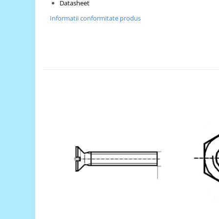
Datasheet
RS-485
Informatii conformitate produs
RTC
Telecomenzi
Accesorii
Accesorii
Antene
Breadboard
Cabluri
Conectori
Cutii
Sticker
Componente
Butoane, Tastaturi
Condensatoare