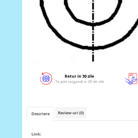
LCD
Module
Adaptoare si convertoare
ADC
Audio
CAN
Convertor nivel logic
Convertor USB la serial
Retur in 30 zile
Datalogger
Te poti razgandi in 30 de zile
LCD
Module
Multiplexor
Review-uri
(0)
Descriere
Radio
Releu
Link:
RS-232