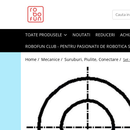
Toate Produsele
Arduino Original
TOATE PRODUSELE
NOUTATI
REDUCERI
ACHI
Arduino Compatibil
Raspberry PI
ROBOFUN CLUB - PENTRU PASIONATII DE ROBOTICA S
Raspberry PI
Home /
Mecanice /
Suruburi, Piulite, Conectare /
Set 
Alimentare
Racire
Hat
Accesorii
Audio
Cabluri si Conectori
Camera
Cutii