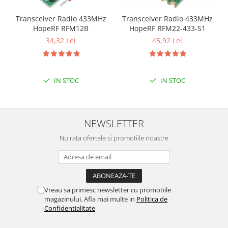
Filamente Speciale
Prusa I3 DIY Kit
Transceiver Radio 433MHz
Transceiver Radio 433MHz
HopeRF RFM12B
HopeRF RFM22-433-S1
Carti
34,32 Lei
45,92 Lei
Pentru Incepatori
Kituri incepatori Arduino
Pentru Incepatori
IN STOC
IN STOC
Micro:bit
Junior Robotics
Carti
NEWSLETTER
Junior Robotics
Nu rata ofertele si promotiile noastre
Lego Education
STEM Education
Ugears
Vreau sa primesc newsletter cu promotiile
Kit Fun
magazinului. Afla mai multe in
Politica de
Confidentialitate
Kit Roboti
Cadouri