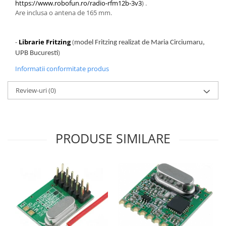
Generale
https://www.robofun.ro/radio-rfm12b-3v3
) .
Are inclusa o antena de 165 mm.
LED
Microcontrollere AVR
-
Librarie Fritzing
(
model Fritzing realizat de Maria Circiumaru,
PCB - Placute Circuit
)
UPB Bucuresti
Rezistoare
Informatii conformitate produs
Creion 3D 3Doodler
Review-uri
(0)
Imprimante 3D
Imprimante 3D
3Doodler
PRODUSE SIMILARE
Componente
Componente
Componente E3D
Filament Premium ABS 1.75 mm
Filament Premium ABS 3 mm
Filament Premium PLA 1.75 mm