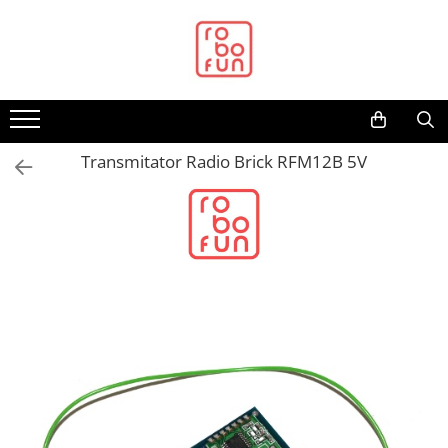
Toate Produsele
Arduino Original
Arduino Compatibil
Raspberry PI
Transmitator Radio Brick RFM12B 5V
Raspberry PI
Alimentare
Racire
Hat
Accesorii
Audio
Cabluri si Conectori
Camera
Cutii