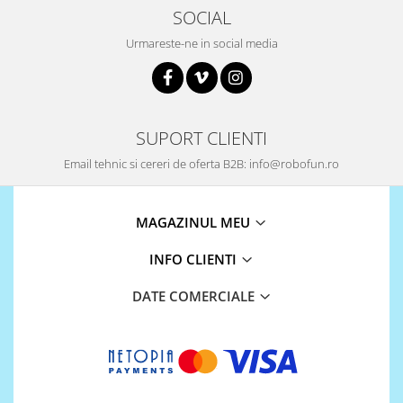
SOCIAL
Puzzle mecanic Ugears
Urmareste-ne in social media
Organizator de chei Wunderkey
Constructor foto Mozabrick &
Qbrix
Puzzle lemn Cluebox
SUPORT CLIENTI
Jocuri de societate
Email tehnic si cereri de oferta B2B: info@robofun.ro
Mecanice
3D Printer & CNC
MAGAZINUL MEU
Actuator
Altele
INFO CLIENTI
Driver
DATE COMERCIALE
Altele
DC
Servo
Stepper