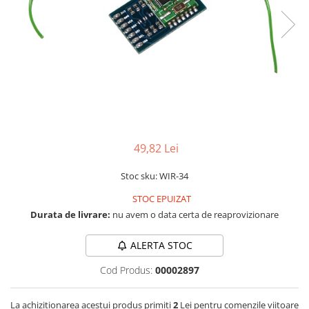
LCD
Module
Adaptoare si convertoare
ADC
Audio
CAN
Convertor nivel logic
49,82 Lei
Convertor USB la serial
Stoc sku: WIR-34
Datalogger
STOC EPUIZAT
LCD
Durata de livrare:
nu avem o data certa de reaprovizionare
Module
Multiplexor
ALERTA STOC
Radio
Cod Produs:
00002897
Releu
La achizitionarea acestui produs primiti
2
Lei pentru comenzile viitoare
RS-232