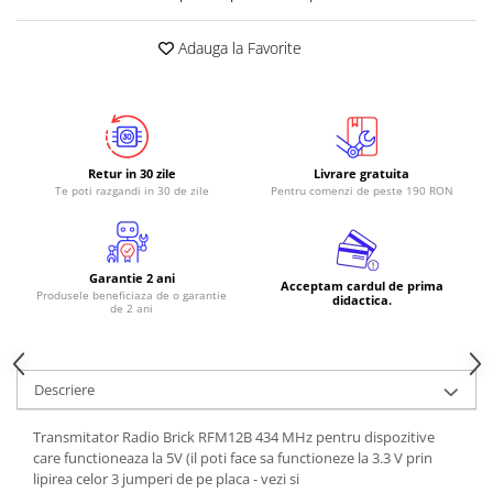
RS-485
Adauga la Favorite
RTC
Telecomenzi
Accesorii
Accesorii
Retur in 30 zile
Livrare gratuita
Te poti razgandi in 30 de zile
Pentru comenzi de peste 190 RON
Antene
Breadboard
Cabluri
Garantie 2 ani
Acceptam cardul de prima
Produsele beneficiaza de o garantie
Conectori
didactica.
de 2 ani
Cutii
Sticker
Descriere
Componente
Butoane, Tastaturi
Transmitator Radio Brick RFM12B 434 MHz pentru dispozitive
care functioneaza la 5V (il poti face sa functioneze la 3.3 V prin
Condensatoare
lipirea celor 3 jumperi de pe placa - vezi si