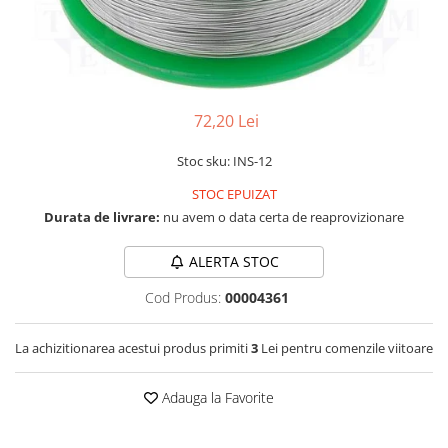
LCD
Module
Adaptoare si convertoare
ADC
72,20 Lei
Audio
Stoc sku: INS-12
CAN
STOC EPUIZAT
Convertor nivel logic
Durata de livrare:
nu avem o data certa de reaprovizionare
Convertor USB la serial
Datalogger
ALERTA STOC
LCD
Cod Produs:
00004361
Module
La achizitionarea acestui produs primiti
3
Lei pentru comenzile viitoare
Multiplexor
Radio
Adauga la Favorite
Releu
RS-232