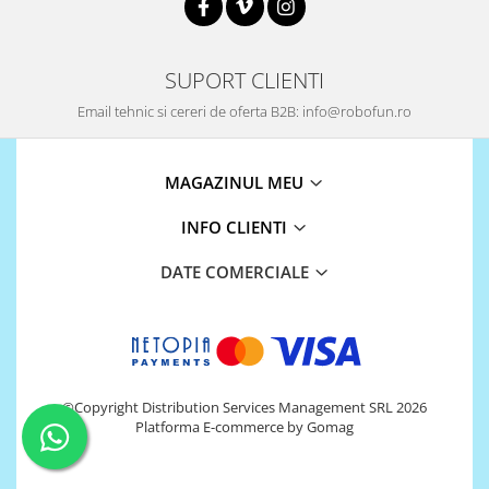
Puzzle mecanic Ugears
Organizator de chei Wunderkey
SUPORT CLIENTI
Constructor foto Mozabrick &
Qbrix
Email tehnic si cereri de oferta B2B: info@robofun.ro
Puzzle lemn Cluebox
Jocuri de societate
MAGAZINUL MEU
Mecanice
INFO CLIENTI
3D Printer & CNC
DATE COMERCIALE
Actuator
Altele
Driver
Altele
DC
©Copyright Distribution Services Management SRL 2026
Platforma E-commerce by Gomag
Servo
Stepper