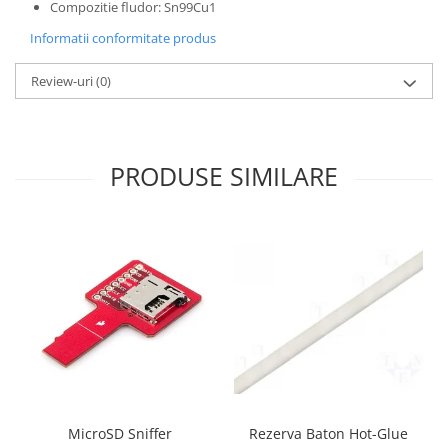
Generale
Compozitie fludor: Sn99Cu1
LED
Informatii conformitate produs
Microcontrollere AVR
Review-uri
(0)
PCB - Placute Circuit
Rezistoare
Creion 3D 3Doodler
PRODUSE SIMILARE
Imprimante 3D
Imprimante 3D
3Doodler
Componente
Componente
Componente E3D
Filament Premium ABS 1.75 mm
Filament Premium ABS 3 mm
Filament Premium PLA 1.75 mm
MicroSD Sniffer
Rezerva Baton Hot-Glue