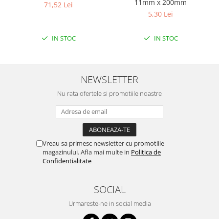
Filamente Speciale
11mm x 200mm
71,52 Lei
5,30 Lei
Prusa I3 DIY Kit
Carti
IN STOC
IN STOC
Pentru Incepatori
Kituri incepatori Arduino
Pentru Incepatori
NEWSLETTER
Micro:bit
Nu rata ofertele si promotiile noastre
Junior Robotics
Carti
Junior Robotics
Vreau sa primesc newsletter cu promotiile
Lego Education
magazinului. Afla mai multe in
Politica de
STEM Education
Confidentialitate
Ugears
SOCIAL
Kit Fun
Kit Roboti
Urmareste-ne in social media
Cadouri