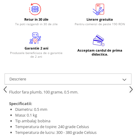
RS-485
RTC
Retur in 30 zile
Livrare gratuita
Te poti razgandi in 30 de zile
Pentru comenzi de peste 190 RON
Telecomenzi
Accesorii
Accesorii
Garantie 2 ani
Acceptam cardul de prima
Produsele beneficiaza de o garantie
Antene
didactica.
de 2 ani
Breadboard
Cabluri
Descriere
Conectori
Cutii
Fludor fara plumb, 100 grame, 0.5 mm.
Sticker
Specificatii:
Diametru: 0.5 mm
Componente
Masa: 0.1 kg
Butoane, Tastaturi
Tip ambalaj: bobina
Temperatura de topire: 240 grade Celsius
Condensatoare
Temperatura de lucru: 300 - 380 grade Celsius