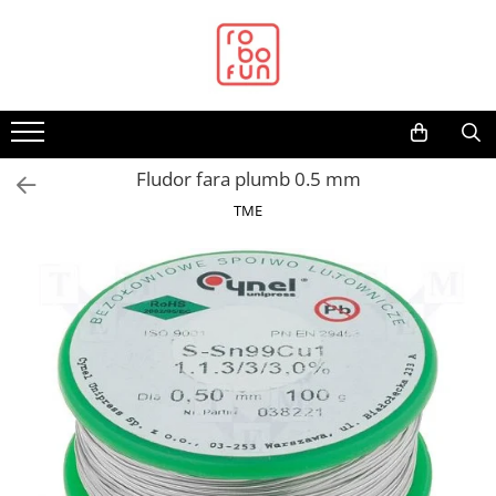
Toate Produsele
Arduino Original
Arduino Compatibil
Raspberry PI
Fludor fara plumb 0.5 mm
Raspberry PI
TME
Alimentare
Racire
Hat
Accesorii
Audio
Cabluri si Conectori
Camera
Cutii