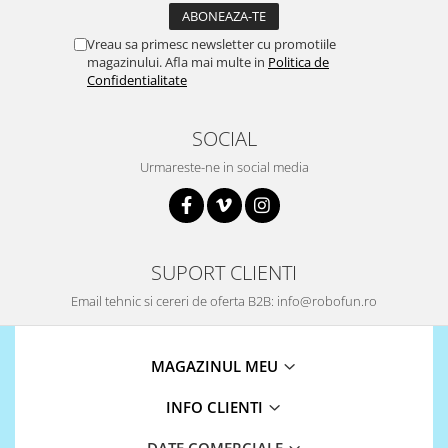
Puzzle mecanic Ugears
Vreau sa primesc newsletter cu promotiile
Organizator de chei Wunderkey
magazinului. Afla mai multe in
Politica de
Confidentialitate
Constructor foto Mozabrick &
Qbrix
Puzzle lemn Cluebox
SOCIAL
Jocuri de societate
Urmareste-ne in social media
Mecanice
3D Printer & CNC
Actuator
SUPORT CLIENTI
Altele
Email tehnic si cereri de oferta B2B: info@robofun.ro
Driver
Altele
MAGAZINUL MEU
DC
Servo
INFO CLIENTI
Stepper
DATE COMERCIALE