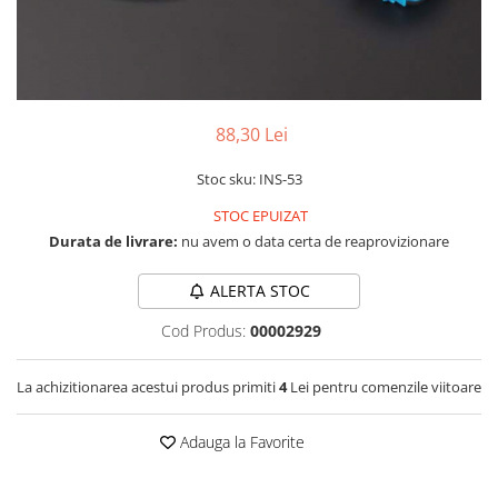
LCD
Module
Adaptoare si convertoare
ADC
88,30 Lei
Audio
Stoc sku: INS-53
CAN
STOC EPUIZAT
Convertor nivel logic
Durata de livrare:
nu avem o data certa de reaprovizionare
Convertor USB la serial
Datalogger
ALERTA STOC
LCD
Cod Produs:
00002929
Module
La achizitionarea acestui produs primiti
4
Lei pentru comenzile viitoare
Multiplexor
Radio
Adauga la Favorite
Releu
RS-232