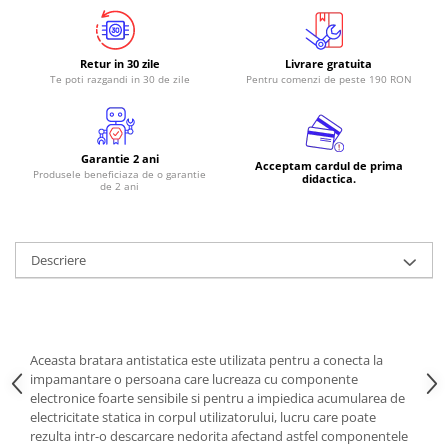
RS-485
RTC
Retur in 30 zile
Livrare gratuita
Te poti razgandi in 30 de zile
Pentru comenzi de peste 190 RON
Telecomenzi
Accesorii
Accesorii
Garantie 2 ani
Acceptam cardul de prima
Produsele beneficiaza de o garantie
Antene
didactica.
de 2 ani
Breadboard
Cabluri
Descriere
Conectori
Cutii
Sticker
Aceasta bratara antistatica este utilizata pentru a conecta la
Componente
impamantare o persoana care lucreaza cu componente
Butoane, Tastaturi
electronice foarte sensibile si pentru a impiedica acumularea de
electricitate statica in corpul utilizatorului, lucru care poate
Condensatoare
rezulta intr-o descarcare nedorita afectand astfel componentele