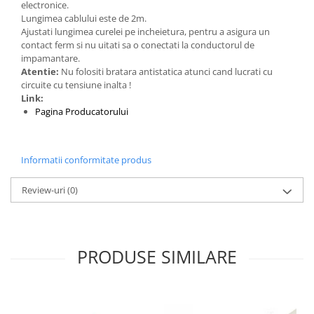
Generale
electronice.
Lungimea cablului este de 2m.
LED
Ajustati lungimea curelei pe incheietura, pentru a asigura un
contact ferm si nu uitati sa o conectati la conductorul de
Microcontrollere AVR
impamantare.
PCB - Placute Circuit
Atentie:
Nu folositi bratara antistatica atunci cand lucrati cu
circuite cu tensiune inalta !
Rezistoare
Link:
Pagina Producatorului
Creion 3D 3Doodler
Imprimante 3D
Imprimante 3D
Informatii conformitate produs
3Doodler
Review-uri
(0)
Componente
Componente
Componente E3D
Filament Premium ABS 1.75 mm
PRODUSE SIMILARE
Filament Premium ABS 3 mm
Filament Premium PLA 1.75 mm