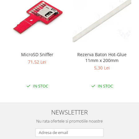
Filamente Speciale
Prusa I3 DIY Kit
Carti
Pentru Incepatori
Kituri incepatori Arduino
Pentru Incepatori
MicroSD Sniffer
Rezerva Baton Hot-Glue
Micro:bit
11mm x 200mm
71,52 Lei
Junior Robotics
5,30 Lei
Carti
Junior Robotics
IN STOC
IN STOC
Lego Education
STEM Education
NEWSLETTER
Ugears
Kit Fun
Nu rata ofertele si promotiile noastre
Kit Roboti
Cadouri