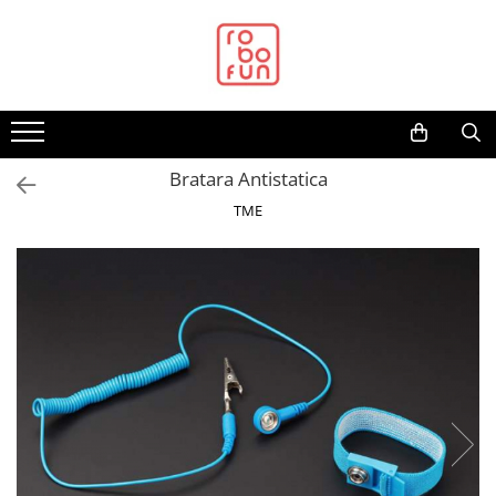
Toate Produsele
Arduino Original
Arduino Compatibil
Raspberry PI
Bratara Antistatica
Raspberry PI
TME
Alimentare
Racire
Hat
Accesorii
Audio
Cabluri si Conectori
Camera
Cutii