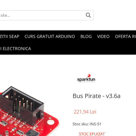
ZITII SEAP
CURS GRATUIT ARDUINO
BLOG
VIDEO
OFERTA 
I ELECTRONICA
Bus Pirate - v3.6a
221,94 Lei
Stoc sku: INS-51
STOC EPUIZAT