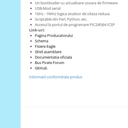
Generale
Un bootloader cu actualizare usoara de firmware
USB-Mod serial
LED
10Hz - 1MHz logica analizor de viteza redusa
Microcontrollere AVR
Scriptable din Perl, Python, etc.
Accesul la portul de programare PIC24FJ64 ICSP
PCB - Placute Circuit
Link-uri:
Pagina Producatorului
Rezistoare
Schema
Creion 3D 3Doodler
Fisiere Eagle
Ghid asamblare
Imprimante 3D
Documentatia oficiala
Imprimante 3D
Bus Pirate Forum
GitHub
3Doodler
Informatii conformitate produs
Componente
Componente
Componente E3D
Filament Premium ABS 1.75 mm
Filament Premium ABS 3 mm
Filament Premium PLA 1.75 mm