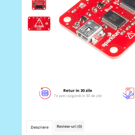
LCD
Module
Adaptoare si convertoare
ADC
Audio
CAN
Convertor nivel logic
Convertor USB la serial
Datalogger
LCD
Retur in 30 zile
Te poti razgandi in 30 de zile
Module
Multiplexor
Radio
Releu
Review-uri
(0)
Descriere
RS-232