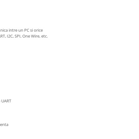
ica intre un PC si orice
T, I2C, SPI, One Wire, etc.
le UART
venta