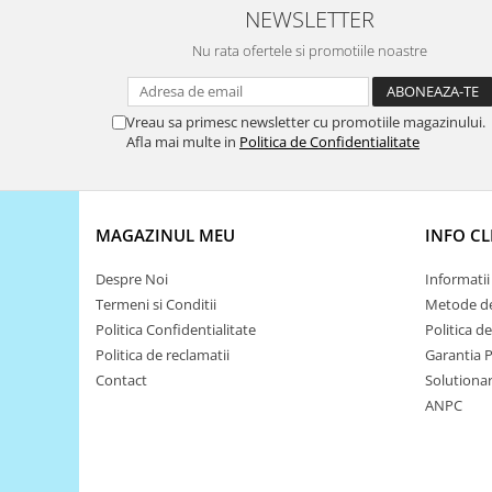
NEWSLETTER
Puzzle mecanic Ugears
Nu rata ofertele si promotiile noastre
Organizator de chei Wunderkey
Constructor foto Mozabrick &
Qbrix
Vreau sa primesc newsletter cu promotiile magazinului.
Afla mai multe in
Politica de Confidentialitate
Puzzle lemn Cluebox
Jocuri de societate
Mecanice
MAGAZINUL MEU
INFO CL
3D Printer & CNC
Actuator
Despre Noi
Informatii 
Termeni si Conditii
Metode de
Altele
Politica Confidentialitate
Politica d
Driver
Politica de reclamatii
Garantia 
Altele
Contact
Solutionare
ANPC
DC
Servo
Stepper