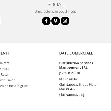
SOCIAL
Urmareste-ne in social media
IENTI
DATE COMERCIALE
livrare
Distribution Services
Management SRL
 Plata
J12/4603/2018
e Retur
RO38144062
Produselor
Cluj-Napoca, Strada Piata 1
a online a litigiilor
Mai, nr 4-5
Cluj-Napoca, Cluj