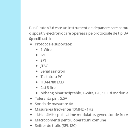
RS-485
RTC
Telecomenzi
Bus Pirate v3.6 este un instrument de depanare care comun
dispozitiv electronic care opereaza pe protocoale de tip UAR
Accesorii
Specificatii:
Accesorii
Protocoale suportate:
1-Wire
Antene
I2C
Breadboard
SPI
JTAG
Cabluri
Serial asincron
Tastatura PC
Conectori
HD44780 LCD
Cutii
2 si 3 fire
bitbang binar scriptable, 1-Wire, I2C, SPI, si moduri
Sticker
Toleranta pini: 5.5V
Sonda de masurare 6V
Componente
Masurarea frecventei 40MHz - 1Hz
Butoane, Tastaturi
1kHz - 4MHz puls-latime modulator, generator de frec
Macrocomenzi pentru operatiuni comune
Condensatoare
Sniffer de trafic (SPI, I2C)