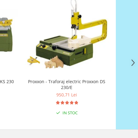
 KS 230
Proxxon - Traforaj electric Proxxon DS
Proxxon 
230/E
950,71 Lei
IN STOC