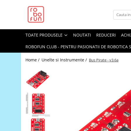
Toate Produsele
Arduino Original
TOATE PRODUSELE
NOUTATI
REDUCERI
ACHI
Arduino Compatibil
Raspberry PI
ROBOFUN CLUB - PENTRU PASIONATII DE ROBOTICA S
Raspberry PI
Home /
Unelte si Instrumente /
Bus Pirate - v3.6a
Alimentare
Racire
Hat
Accesorii
Audio
Cabluri si Conectori
Camera
Cutii