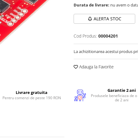
Durata de livrare:
nu avem o data
ALERTA STOC
Cod Produs:
00004201
La achizitionarea acestui produs pr
Adauga la Favorite
Garantie 2 ani
Livrare gratuita
Produsele beneficiaza de o
Pentru comenzi de peste 190 RON
de 2 ani