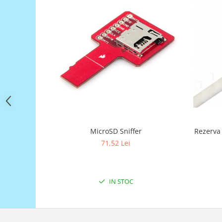
Filamente Speciale
Prusa I3 DIY Kit
Carti
Pentru Incepatori
Kituri incepatori Arduino
Pentru Incepatori
Micro:bit
Junior Robotics
Carti
Rezerva
MicroSD Sniffer
Junior Robotics
71,52 Lei
Lego Education
STEM Education
Ugears
IN STOC
Kit Fun
Kit Roboti
Cadouri