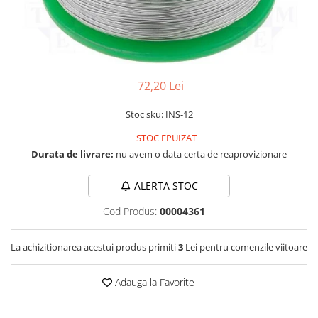
LCD
Module
Adaptoare si convertoare
ADC
72,20 Lei
Audio
Stoc sku: INS-12
CAN
STOC EPUIZAT
Convertor nivel logic
Durata de livrare:
nu avem o data certa de reaprovizionare
Convertor USB la serial
Datalogger
ALERTA STOC
LCD
Cod Produs:
00004361
Module
La achizitionarea acestui produs primiti
3
Lei pentru comenzile viitoare
Multiplexor
Radio
Adauga la Favorite
Releu
RS-232