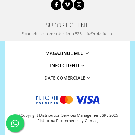
Puzzle mecanic Ugears
Organizator de chei Wunderkey
SUPORT CLIENTI
Constructor foto Mozabrick &
Qbrix
Email tehnic si cereri de oferta B2B: info@robofun.ro
Puzzle lemn Cluebox
Jocuri de societate
MAGAZINUL MEU
Mecanice
INFO CLIENTI
3D Printer & CNC
Actuator
DATE COMERCIALE
Altele
Driver
Altele
DC
©Copyright Distribution Services Management SRL 2026
Servo
Platforma E-commerce by Gomag
Stepper