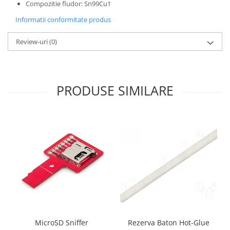
Generale
Compozitie fludor: Sn99Cu1
LED
Informatii conformitate produs
Microcontrollere AVR
Review-uri
(0)
PCB - Placute Circuit
Rezistoare
Creion 3D 3Doodler
PRODUSE SIMILARE
Imprimante 3D
Imprimante 3D
3Doodler
Componente
Componente
Componente E3D
Filament Premium ABS 1.75 mm
Filament Premium ABS 3 mm
Filament Premium PLA 1.75 mm
MicroSD Sniffer
Rezerva Baton Hot-Glue