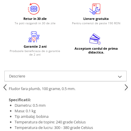
RS-485
RTC
Retur in 30 zile
Livrare gratuita
Te poti razgandi in 30 de zile
Pentru comenzi de peste 190 RON
Telecomenzi
Accesorii
Accesorii
Garantie 2 ani
Acceptam cardul de prima
Produsele beneficiaza de o garantie
Antene
didactica.
de 2 ani
Breadboard
Cabluri
Descriere
Conectori
Cutii
Fludor fara plumb, 100 grame, 0.5 mm.
Sticker
Specificatii:
Diametru: 0.5 mm
Componente
Masa: 0.1 kg
Butoane, Tastaturi
Tip ambalaj: bobina
Temperatura de topire: 240 grade Celsius
Condensatoare
Temperatura de lucru: 300 - 380 grade Celsius