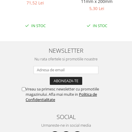
Filamente Speciale
11mm x 200mm
71,52 Lei
5,30 Lei
Prusa I3 DIY Kit
Carti
IN STOC
IN STOC
Pentru Incepatori
Kituri incepatori Arduino
Pentru Incepatori
NEWSLETTER
Micro:bit
Nu rata ofertele si promotiile noastre
Junior Robotics
Carti
Junior Robotics
Lego Education
Vreau sa primesc newsletter cu promotiile
magazinului. Afla mai multe in
Politica de
STEM Education
Confidentialitate
Ugears
Kit Fun
SOCIAL
Kit Roboti
Urmareste-ne in social media
Cadouri