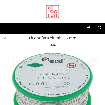
Toate Produsele
Arduino Original
Arduino Compatibil
Raspberry PI
Fludor fara plumb 0.5 mm
Raspberry PI
TME
Alimentare
Racire
Hat
Accesorii
Audio
Cabluri si Conectori
Camera
Cutii