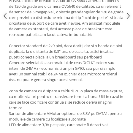
Aceasta placa de breakout Adafruit OV5640 Camera cu obiectiv
de 120 de grade are o camera OV5640 de calitate, cu un element
de senzor de 5 megapixeli, obiectiv grandangular de 120 de grade
care prezinta o distorsiune minima de tip "ochi de peste", si toata
circuiteria de suport de care aveti nevoie. Am analizat modulele
de camera existente si, desi aceasta placa de breakout este
retrocompatibila, am facut cateva imbunatatiri:
Conector standard de 2x9 pini, daca doriti, dar si o banda de pini
duplicata la o distanta de 0,3" una de cealalta, astfel incat sa
puteti conecta placa la un breadboard sau perfboard
Generare selectabila a semnalului de ceas "XCLK" extern sau
intern de 24MHz - economisiti un pin GPIO, sau pur si simplu
aveti un semnal stabil de 24 MHz, chiar daca microcontrolerul
dvs. nu poate genera singur acest semnal.
Zona de camera cu disipare a caldurii, cu o placa de masa expusa,
cu multe via-uri pentru o transferare termica buna. Util in cazul in
care se face codificare continua si se reduce deriva imaginii
termice.
Saritor de alimentare VMotor optional de 3,3V pe DATA1, pentru
modulele de camera cu focalizare automata
LED de alimentare 3,3V pe spate, care poate fi dezactivat