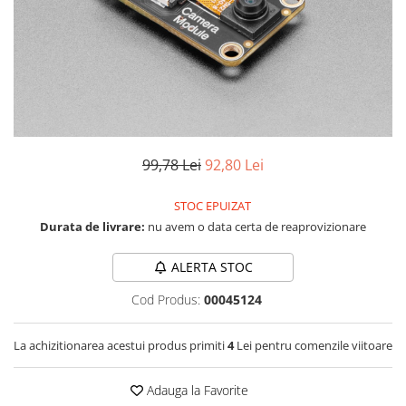
RS-232
Micro:bit
PIR
Motor 25D
Motor 37D
RS-485
Nvidia
Radar
Motoreductor plastic
RTC
Olinuxino
Sonar
Stepper
Telecomenzi
Photon
Sunet
Sub-Micro
PIC
Tensiune
Tamiya
Platforme de dezvoltare
Termocuple
Roti si Senile
99,78 Lei
92,80 Lei
Python
Video
Rulmenti
STOC EPUIZAT
Teensy
Vreme
Sasiu
Durata de livrare:
nu avem o data certa de reaprovizionare
Thing
Servomotoare
ALERTA STOC
TI
Suruburi, Piulite, Conectare
Cod Produs:
00045124
La achizitionarea acestui produs primiti
4
Lei pentru comenzile viitoare
Adauga la Favorite