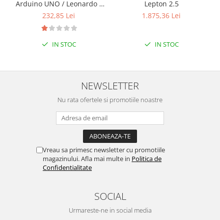
Arduino UNO / Leonardo /
Lepton 2.5
Seeeduino
232,85 Lei
1.875,36 Lei
IN STOC
IN STOC
NEWSLETTER
Nu rata ofertele si promotiile noastre
Vreau sa primesc newsletter cu promotiile
magazinului. Afla mai multe in
Politica de
Confidentialitate
SOCIAL
Urmareste-ne in social media