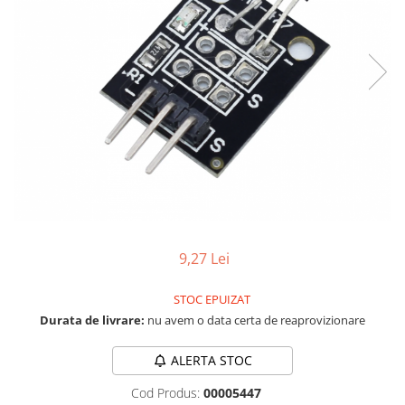
RS-232
Micro:bit
PIR
Motor 25D
Motor 37D
RS-485
Nvidia
Radar
Motoreductor plastic
RTC
Olinuxino
Sonar
Stepper
Telecomenzi
Photon
Sunet
Sub-Micro
PIC
Tensiune
Tamiya
Platforme de dezvoltare
Termocuple
Roti si Senile
Python
Video
Rulmenti
Teensy
Vreme
Sasiu
Thing
Servomotoare
9,27 Lei
TI
Suruburi, Piulite, Conectare
STOC EPUIZAT
Durata de livrare:
nu avem o data certa de reaprovizionare
ALERTA STOC
Cod Produs:
00005447