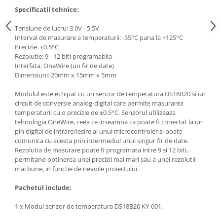
Specificatii tehnice:
Tensiune de lucru: 3.0V - 5.5V
Interval de masurare a temperaturii: -55°C pana la +125°C
Precizie: ±0.5°C
Rezolutie: 9 - 12 biti programabila
Interfata: OneWire (un fir de date)
Dimensiuni: 20mm x 15mm x 5mm
Modulul este echipat cu un senzor de temperatura DS18B20 si un
circuit de conversie analog-digital care permite masurarea
temperaturii cu o precizie de ±0.5°C. Senzorul utilizeaza
tehnologia OneWire, ceea ce inseamna ca poate fi conectat la un
pin digital de intrare/iesire al unui microcontroler si poate
comunica cu acesta prin intermediul unui singur fir de date.
Rezolutia de masurare poate fi programata intre 9 si 12 biti,
permitand obtinerea unei precizii mai mari sau a unei rezolutii
mai bune, in functie de nevoile proiectului.
Pachetul include:
1 x Modul senzor de temperatura DS18B20 KY-001.