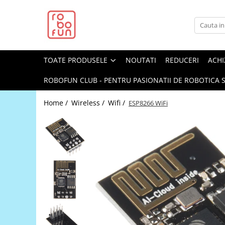
Toate Produsele
Arduino Original
TOATE PRODUSELE
NOUTATI
REDUCERI
ACHI
Arduino Compatibil
Raspberry PI
ROBOFUN CLUB - PENTRU PASIONATII DE ROBOTICA S
Raspberry PI
Home /
Wireless /
Wifi /
ESP8266 WiFi
Alimentare
Racire
Hat
Accesorii
Audio
Cabluri si Conectori
Camera
Cutii