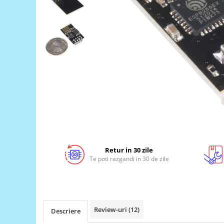
LCD
Module
Adaptoare si convertoare
ADC
Audio
CAN
Convertor nivel logic
Convertor USB la serial
Datalogger
LCD
Retur in 30 zile
Te poti razgandi in 30 de zile
Module
Multiplexor
Radio
Releu
Review-uri
(12)
Descriere
RS-232