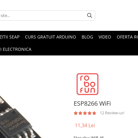
ZITII SEAP
CURS GRATUIT ARDUINO
BLOG
VIDEO
OFERTA 
I ELECTRONICA
ESP8266 WiFi
12 Review-uri
11,34 Lei
Stoc sku: WIR-46