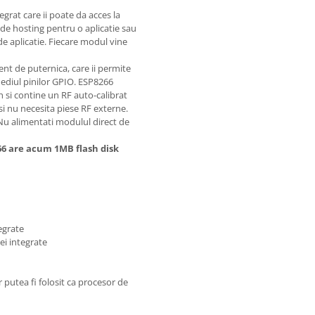
grat care ii poate da acces la
 de hosting pentru o aplicatie sau
 de aplicatie. Fiecare modul vine
ent de puternica, care ii permite
rmediul pinilor GPIO. ESP8266
h si contine un RF auto-calibrat
 si nu necesita piese RF externe.
Nu alimentati modulul direct de
6 are acum 1MB flash disk
egrate
ei integrate
 putea fi folosit ca procesor de