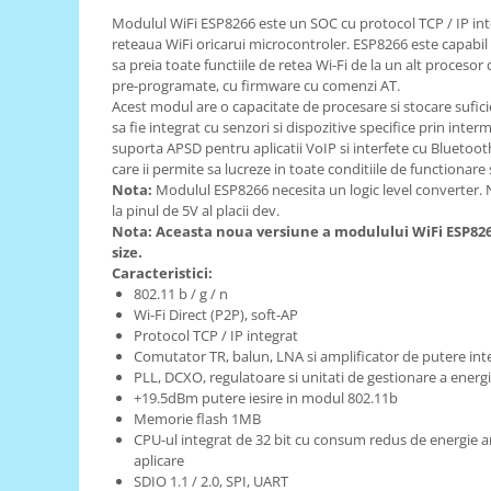
Modulul WiFi ESP8266 este un SOC cu protocol TCP / IP inte
RS-485
reteaua WiFi oricarui microcontroler. ESP8266 este capabil
RTC
sa preia toate functiile de retea Wi-Fi de la un alt procesor
pre-programate, cu firmware cu comenzi AT.
Telecomenzi
Acest modul are o capacitate de procesare si stocare sufici
sa fie integrat cu senzori si dispozitive specifice prin inte
Accesorii
suporta APSD pentru aplicatii VoIP si interfete cu Bluetoot
Accesorii
care ii permite sa lucreze in toate conditiile de functionare
Nota:
Modulul ESP8266 necesita un logic level converter. 
Antene
la pinul de 5V al placii dev.
Breadboard
Nota: Aceasta noua versiune a modulului WiFi ESP826
size.
Cabluri
Caracteristici:
802.11 b / g / n
Conectori
Wi-Fi Direct (P2P), soft-AP
Cutii
Protocol TCP / IP integrat
Comutator TR, balun, LNA si amplificator de putere int
Sticker
PLL, DCXO, regulatoare si unitati de gestionare a energi
+19.5dBm putere iesire in modul 802.11b
Componente
Memorie flash 1MB
Butoane, Tastaturi
CPU-ul integrat de 32 bit cu consum redus de energie ar
aplicare
Condensatoare
SDIO 1.1 / 2.0, SPI, UART