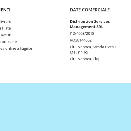
IENTI
DATE COMERCIALE
livrare
Distribution Services
Management SRL
 Plata
J12/4603/2018
e Retur
RO38144062
Produselor
Cluj-Napoca, Strada Piata 1
a online a litigiilor
Mai, nr 4-5
Cluj-Napoca, Cluj