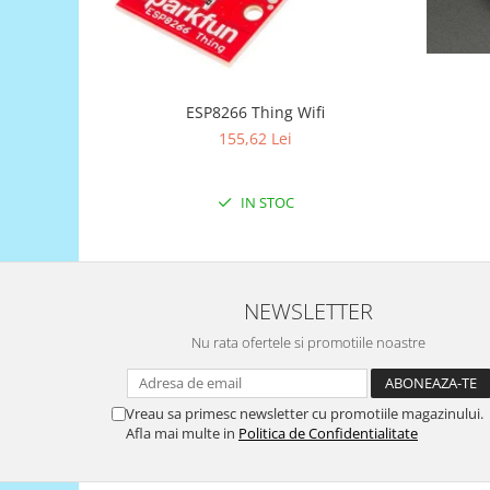
Puzzle mecanic Ugears
Organizator de chei Wunderkey
Constructor foto Mozabrick &
Qbrix
ESP8266 Thing Wifi
155,62 Lei
Puzzle lemn Cluebox
Jocuri de societate
IN STOC
Mecanice
3D Printer & CNC
Actuator
NEWSLETTER
Altele
Driver
Nu rata ofertele si promotiile noastre
Altele
DC
Vreau sa primesc newsletter cu promotiile magazinului.
Servo
Afla mai multe in
Politica de Confidentialitate
Stepper