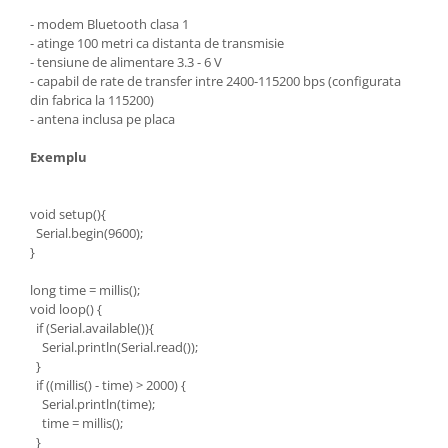
- modem Bluetooth clasa 1
- atinge 100 metri ca distanta de transmisie
- tensiune de alimentare 3.3 - 6 V
- capabil de rate de transfer intre 2400-115200 bps (configurata
din fabrica la 115200)
- antena inclusa pe placa
Exemplu
void setup(){
Serial.begin(9600);
}
long time = millis();
void loop() {
if (Serial.available()){
Serial.println(Serial.read());
}
if ((millis() - time) > 2000) {
Serial.println(time);
time = millis();
}