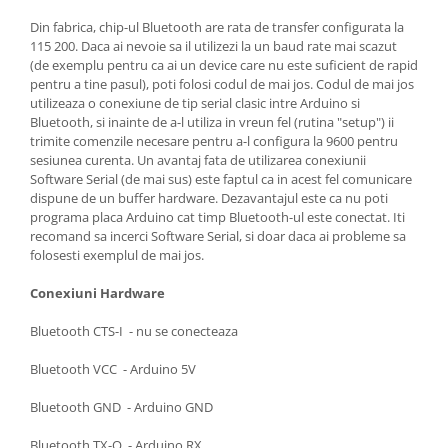
Din fabrica, chip-ul Bluetooth are rata de transfer configurata la
115 200. Daca ai nevoie sa il utilizezi la un baud rate mai scazut
(de exemplu pentru ca ai un device care nu este suficient de rapid
pentru a tine pasul), poti folosi codul de mai jos. Codul de mai jos
utilizeaza o conexiune de tip serial clasic intre Arduino si
Bluetooth, si inainte de a-l utiliza in vreun fel (rutina "setup") ii
trimite comenzile necesare pentru a-l configura la 9600 pentru
sesiunea curenta. Un avantaj fata de utilizarea conexiunii
Software Serial (de mai sus) este faptul ca in acest fel comunicare
dispune de un buffer hardware. Dezavantajul este ca nu poti
programa placa Arduino cat timp Bluetooth-ul este conectat. Iti
recomand sa incerci Software Serial, si doar daca ai probleme sa
folosesti exemplul de mai jos.
Conexiuni Hardware
Bluetooth CTS-I - nu se conecteaza
Bluetooth VCC - Arduino 5V
Bluetooth GND - Arduino GND
Bluetooth TX-O - Arduino RX