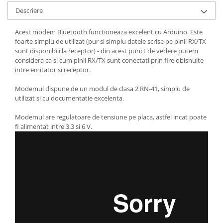
Descriere
Acest modem Bluetooth functioneaza excelent cu Arduino. Este
foarte simplu de utilizat (pur si simplu datele scrise pe pinii RX/TX
sunt disponibili la receptor) - din acest punct de vedere putem
considera ca si cum pinii RX/TX sunt conectati prin fire obisnuite
intre emitator si receptor.
Modemul dispune de un modul de clasa 2 RN-41, simplu de
utilizat si cu documentatie excelenta.
Modemul are regulatoare de tensiune pe placa, astfel incat poate
fi alimentat intre 3.3 si 6 V.