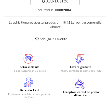
ALERTA STOC
Cod Produs:
00002884
La achizitionarea acestui produs primiti
12
Lei pentru comenzile
viitoare
Adauga la Favorite
Retur in 30 zile
Livrare gratuita
Te poti razgandi in 30 de zile
Pentru comenzi de peste 190 RON
Garantie 2 ani
Acceptam cardul de prima
Produsele beneficiaza de o garantie
didactica.
de 2 ani