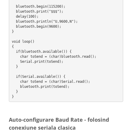
  bluetooth.begin(115200);

  bluetooth.print("$$$");

  delay(100);

  bluetooth.println("U,9600,N");

  bluetooth.begin(9600);

}

void loop()

{

  if(bluetooth.available()) {

    char toSend = (char)bluetooth.read();

    Serial.print(toSend);

  }

  if(Serial.available()) {

    char toSend = (char)Serial.read();

    bluetooth.print(toSend);

  }

Auto-configurare Baud Rate - folosind
conexiune seriala clasica