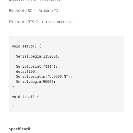
Bluetooth RX-I - Arduino TX
Bluetooth RTS-O - nu se conecteaza
void setup() {

  Serial.begin(115200);

  Serial.print("$$$");

  delay(100);

  Serial.println("U,9600,N");

  Serial.begin(9600);

}

void loop() {

Specificatii: