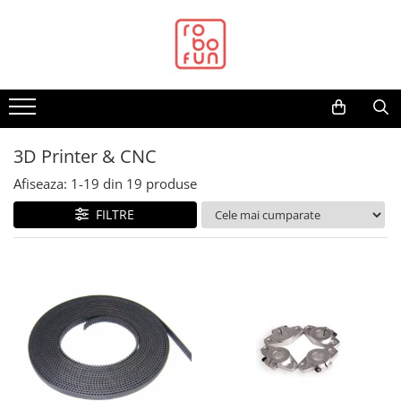
Raspberry PI
Module
Accesorii
Componente
Imprimante 3D
Pentru Incepatori
Junior Robotics
Cadouri
Mecanice
Platforme de dezvoltare
Senzori
Surse de alimentare
Wireless
Unelte si Instrumente
Raspberry PI
Adaptoare si convertoare
Accesorii
Butoane, Tastaturi
Imprimante 3D
Kituri incepatori Arduino
Carti
Puzzle mecanic Ugears
3D Printer & CNC
Arduino
Accelerometru
Acumulatori
2.4Ghz
Proxxon
Alimentare
ADC
Antene
Condensatoare
3Doodler
Pentru Incepatori
Junior Robotics
Organizator de chei Wunderkey
Actuator
Raspberry
Biometric
Alimentatoare
433Mhz
Unelte si Instrumente
Racire
Audio
Breadboard
Generale
Componente
Micro:bit
Lego Education
Constructor foto Mozabrick &
Altele
.NET
Curent
Altele
868Mhz
3D Printer & CNC
Qbrix
Hat
CAN
Cabluri
LED
Componente
STEM Education
Driver
Android
Forta
Baterii
Antene si Cabluri
Afiseaza:
1-
19
din
19
produse
Puzzle lemn Cluebox
Componente E3D
Accesorii
Convertor nivel logic
Conectori
Microcontrollere AVR
Ugears
Altele
ARM
Giroscop
Incarcator
Bluetooth
FILTRE
Jocuri de societate
Filament Premium ABS 1.75 mm
DC
Audio
Convertor USB la serial
Cutii
PCB - Placute Circuit
AVR
ID
Regulator Step-Down
GSM
Filament Premium ABS 3 mm
Servo
Cabluri si Conectori
Datalogger
Sticker
Rezistoare
Espruino
IMU
Regulator Step-Down Step-Up
LoRa
Stepper
Filament Premium PLA 1.75 mm
Camera
LCD
Feather
Infrarosu
Regulator Step-Up
Wifi
Encoder
Filamente Speciale
Cutii
Module
Flora
Laser
Solar
Wireless
Mecanice
Prusa I3 DIY Kit
LCD
Multiplexor
FPGA
Lichide
Stabilizator tensiune
Xbee
Motoare
Radio
Intel
Lumina
Surse de alimentare
Micro Metal
Releu
Latte Panda
Magnetic
Motoare