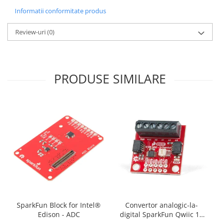
Filamente Speciale
Informatii conformitate produs
Prusa I3 DIY Kit
Carti
Review-uri
(0)
Pentru Incepatori
Kituri incepatori Arduino
Pentru Incepatori
PRODUSE SIMILARE
Micro:bit
Junior Robotics
Carti
Junior Robotics
Lego Education
STEM Education
Ugears
Kit Fun
Kit Roboti
SparkFun Block for Intel®
Convertor analogic-la-
Edison - ADC
digital SparkFun Qwiic 12
Cadouri