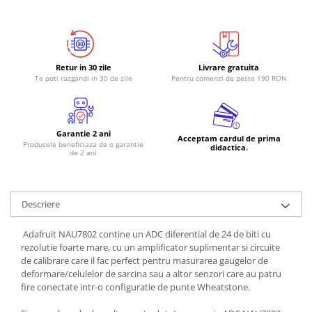
RS-485
RTC
Telecomenzi
Retur in 30 zile
Livrare gratuita
Te poti razgandi in 30 de zile
Pentru comenzi de peste 190 RON
Accesorii
Accesorii
Antene
Garantie 2 ani
Acceptam cardul de prima
Produsele beneficiaza de o garantie
Breadboard
didactica.
de 2 ani
Cabluri
Conectori
Descriere
Cutii
Sticker
Adafruit NAU7802 contine un ADC diferential de 24 de biti cu
rezolutie foarte mare, cu un amplificator suplimentar si circuite
Componente
de calibrare care il fac perfect pentru masurarea gaugelor de
Butoane, Tastaturi
deformare/celulelor de sarcina sau a altor senzori care au patru
fire conectate intr-o configuratie de punte Wheatstone.
Condensatoare