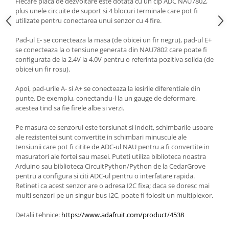
Fiecare placa de dezvoltare este dotata cu un cip ADC NAU7802,
Generale
plus unele circuite de suport si 4 blocuri terminale care pot fi
LED
utilizate pentru conectarea unui senzor cu 4 fire.
Microcontrollere AVR
Pad-ul E- se conecteaza la masa (de obicei un fir negru), pad-ul E+
se conecteaza la o tensiune generata din NAU7802 care poate fi
PCB - Placute Circuit
configurata de la 2.4V la 4.0V pentru o referinta pozitiva solida (de
Rezistoare
obicei un fir rosu).
Creion 3D 3Doodler
Apoi, pad-urile A- si A+ se conecteaza la iesirile diferentiale din
Imprimante 3D
punte. De exemplu, conectandu-l la un gauge de deformare,
acestea tind sa fie firele albe si verzi.
Imprimante 3D
3Doodler
Pe masura ce senzorul este torsiunat si indoit, schimbarile usoare
ale rezistentei sunt convertite in schimbari minuscule ale
Componente
tensiunii care pot fi citite de ADC-ul NAU pentru a fi convertite in
Componente
masuratori ale fortei sau masei. Puteti utiliza biblioteca noastra
Arduino sau biblioteca CircuitPython/Python de la CedarGrove
Componente E3D
pentru a configura si citi ADC-ul pentru o interfatare rapida.
Filament Premium ABS 1.75 mm
Retineti ca acest senzor are o adresa I2C fixa; daca se doresc mai
multi senzori pe un singur bus I2C, poate fi folosit un multiplexor.
Filament Premium ABS 3 mm
Filament Premium PLA 1.75 mm
Detalii tehnice:
https://www.adafruit.com/product/4538