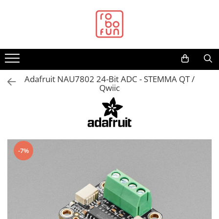
Toate Produsele
Arduino Original
Arduino Compatibil
Raspberry PI
Adafruit NAU7802 24-Bit ADC - STEMMA QT /
Qwiic
Raspberry PI
Alimentare
Racire
Hat
-7%
Accesorii
Audio
Cabluri si Conectori
Camera
Cutii