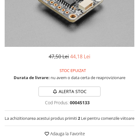
LCD
Module
Adaptoare si convertoare
ADC
Audio
CAN
47,50 Lei
44,18 Lei
Convertor nivel logic
STOC EPUIZAT
Convertor USB la serial
Durata de livrare:
nu avem o data certa de reaprovizionare
Datalogger
LCD
ALERTA STOC
Module
Cod Produs:
00045133
Multiplexor
La achizitionarea acestui produs primiti
2
Lei pentru comenzile viitoare
Radio
Releu
Adauga la Favorite
RS-232