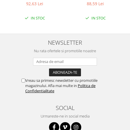
Bit cu 4 canale ADC
92,63 Lei
88,59 Lei
Puzzle mecanic Ugears
Organizator de chei Wunderkey
IN STOC
IN STOC
Constructor foto Mozabrick &
Qbrix
Puzzle lemn Cluebox
NEWSLETTER
Jocuri de societate
Nu rata ofertele si promotiile noastre
Mecanice
3D Printer & CNC
Actuator
Vreau sa primesc newsletter cu promotiile
Altele
magazinului. Afla mai multe in
Politica de
Confidentialitate
Driver
Altele
SOCIAL
DC
Servo
Urmareste-ne in social media
Stepper