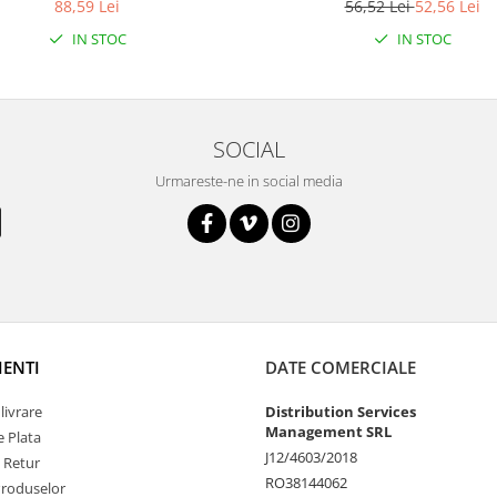
88,59 Lei
56,52 Lei
52,56 Lei
IN STOC
IN STOC
SOCIAL
Urmareste-ne in social media
IENTI
DATE COMERCIALE
livrare
Distribution Services
Management SRL
 Plata
J12/4603/2018
e Retur
RO38144062
Produselor