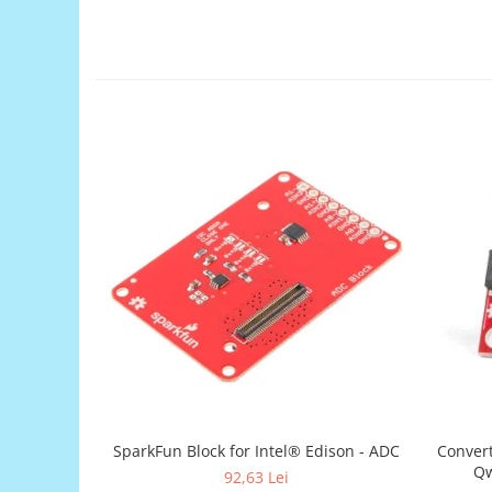
Generale
LED
Microcontrollere AVR
PCB - Placute Circuit
Rezistoare
Creion 3D 3Doodler
Imprimante 3D
Imprimante 3D
3Doodler
Componente
Componente
Componente E3D
Filament Premium ABS 1.75 mm
Filament Premium ABS 3 mm
SparkFun Block for Intel® Edison - ADC
Convert
Filament Premium PLA 1.75 mm
Qw
92,63 Lei