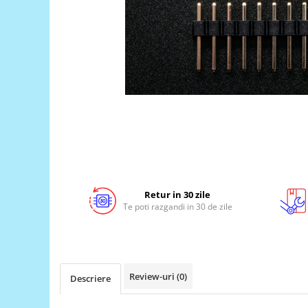
LCD
Module
Adaptoare si convertoare
ADC
Audio
CAN
Convertor nivel logic
Convertor USB la serial
Datalogger
Retur in 30 zile
LCD
Te poti razgandi in 30 de zile
Module
Multiplexor
Radio
Review-uri
(0)
Descriere
Releu
RS-232