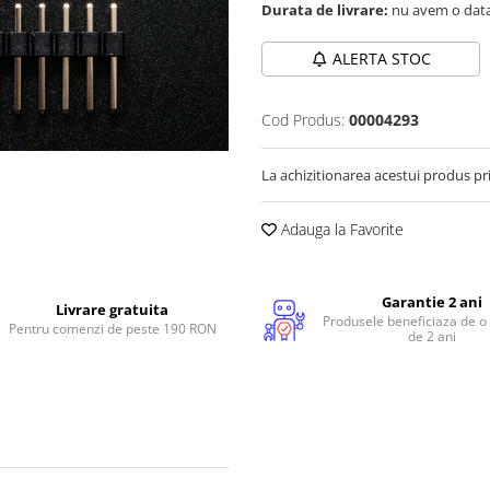
Durata de livrare:
nu avem o data
ALERTA STOC
Cod Produs:
00004293
La achizitionarea acestui produs pr
Adauga la Favorite
Garantie 2 ani
Livrare gratuita
Produsele beneficiaza de o
Pentru comenzi de peste 190 RON
de 2 ani