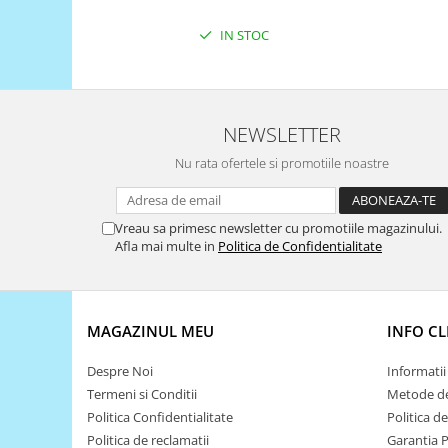
Filamente Speciale
Prusa I3 DIY Kit
IN STOC
Carti
Pentru Incepatori
Kituri incepatori Arduino
NEWSLETTER
Pentru Incepatori
Nu rata ofertele si promotiile noastre
Micro:bit
Junior Robotics
Vreau sa primesc newsletter cu promotiile magazinului.
Carti
Afla mai multe in
Politica de Confidentialitate
Junior Robotics
Lego Education
STEM Education
MAGAZINUL MEU
INFO CL
Ugears
Despre Noi
Informatii 
Kit Fun
Termeni si Conditii
Metode de
Kit Roboti
Politica Confidentialitate
Politica d
Politica de reclamatii
Garantia 
Cadouri