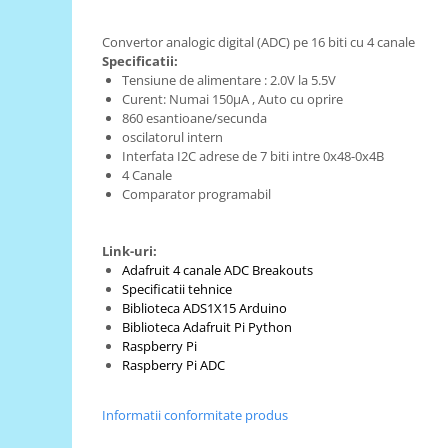
RS-485
Convertor analogic digital (ADC) pe 16 biti cu 4 canale
RTC
Specificatii:
Tensiune de alimentare : 2.0V la 5.5V
Telecomenzi
Curent: Numai 150μA , Auto cu oprire
860 esantioane/secunda
Accesorii
oscilatorul intern
Accesorii
Interfata I2C
adrese de 7 biti intre 0x48-0x4B
4 Canale
Antene
Comparator programabil
Breadboard
Cabluri
Link-uri:
Adafruit 4 canale ADC Breakouts
Conectori
Specificatii tehnice
Cutii
Biblioteca ADS1X15 Arduino
Biblioteca Adafruit Pi Python
Sticker
Raspberry Pi
Componente
Raspberry Pi ADC
Butoane, Tastaturi
Informatii conformitate produs
Condensatoare