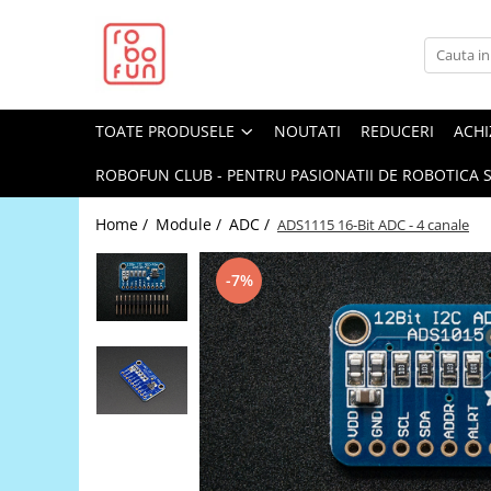
Toate Produsele
Arduino Original
TOATE PRODUSELE
NOUTATI
REDUCERI
ACHI
Arduino Compatibil
Raspberry PI
ROBOFUN CLUB - PENTRU PASIONATII DE ROBOTICA S
Raspberry PI
Home /
Module /
ADC /
ADS1115 16-Bit ADC - 4 canale
Alimentare
Racire
-7%
Hat
Accesorii
Audio
Cabluri si Conectori
Camera
Cutii