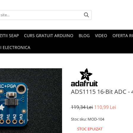
ZITII SEAP
CURS GRATUIT ARDUINO
BLOG
VIDEO
OFERTA 
I ELECTRONICA
ADS1115 16-Bit ADC - 
119,34 Lei
110,99 Lei
Stoc sku: MOD-104
STOC EPUIZAT