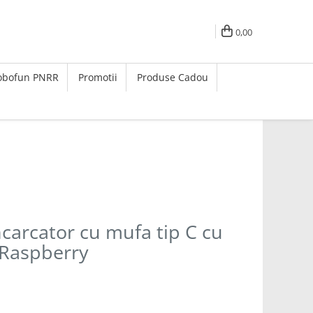
0,00
Robofun PNRR
Promotii
Produse Cadou
carcator cu mufa tip C cu
 Raspberry