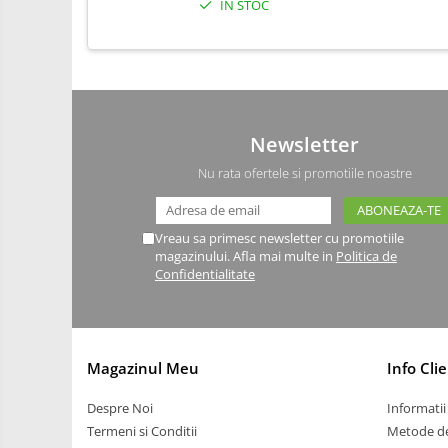
IN STOC
Carti
Junior Robotics
Lego Education
STEM Education
Newsletter
Ugears
Nu rata ofertele si promotiile noastre
Puzzle mecanic Ugears
Organizator de chei Wunderkey
Vreau sa primesc newsletter cu promotiile
Constructor foto Mozabrick &
magazinului. Afla mai multe in
Politica de
Qbrix
Confidentialitate
Puzzle lemn Cluebox
Jocuri de societate
3D Printer & CNC
Magazinul Meu
Info Clie
Actuator
Despre Noi
Informatii 
Altele
Termeni si Conditii
Metode de