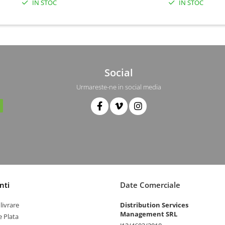
IN STOC
IN STOC
Social
Urmareste-ne in social media
nti
Date Comerciale
livrare
Distribution Services
Management SRL
 Plata