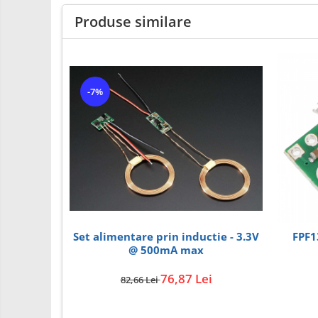
PCB - Placute Circuit
Produse similare
Rezistoare
Imprimante 3D
3Doodler
-7%
Componente
Componente
Componente E3D
Filament Premium ABS 1.75 mm
Filament Premium ABS 3 mm
Filament Premium PLA 1.75 mm
Filamente Speciale
Set alimentare prin inductie - 3.3V
FPF1
@ 500mA max
Prusa I3 DIY Kit
Kituri incepatori Arduino
76,87 Lei
82,66 Lei
Pentru Incepatori
Micro:bit