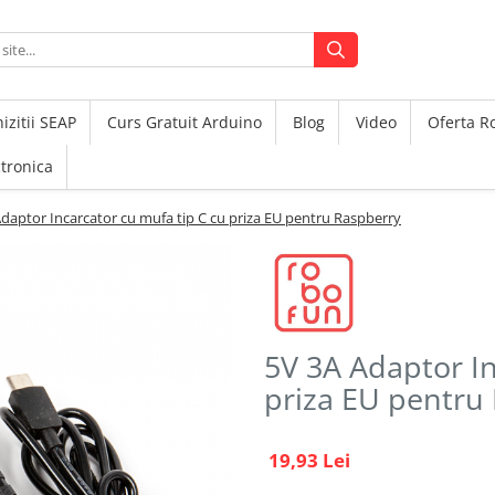
izitii SEAP
Curs Gratuit Arduino
Blog
Video
Oferta 
ctronica
daptor Incarcator cu mufa tip C cu priza EU pentru Raspberry
5V 3A Adaptor In
priza EU pentru
19,93 Lei