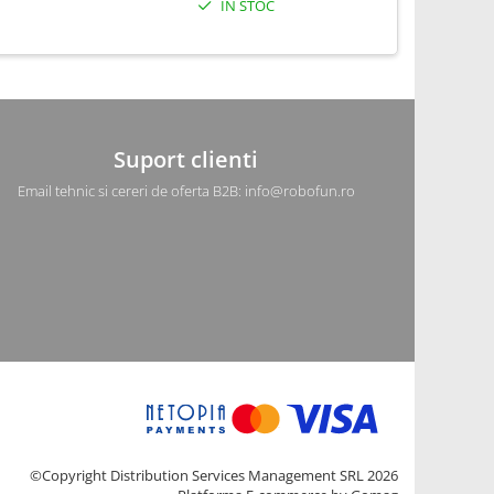
IN STOC
Suport clienti
Email tehnic si cereri de oferta B2B: info@robofun.ro
©Copyright Distribution Services Management SRL 2026