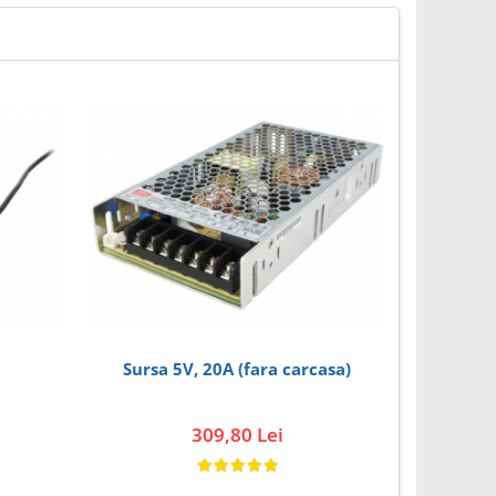
Sursa 5V, 20A (fara carcasa)
Sursa ME
309,80 Lei