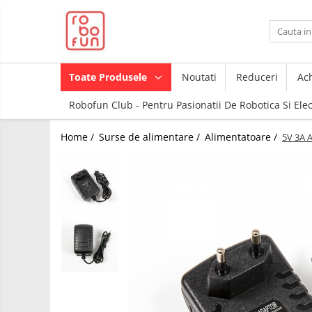
Toate Produsele
Arduino Original
Toate Produsele
Noutati
Reduceri
Ach
Arduino Compatibil
Robofun Club - Pentru Pasionatii De Robotica Si Ele
Raspberry PI
Raspberry PI
Module
Home /
Surse de alimentare /
Alimentatoare /
5V 3A A
Accesorii
Alimentare
Componente
Racire
Creion 3D
Hat
3Doodler
Accesorii
Imprimante
3D
Audio
Carti
Cabluri si Conectori
Pentru
Incepatori
Camera
Junior
Cutii