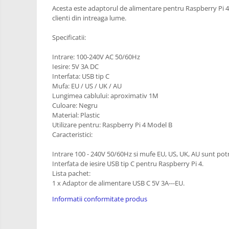
RS-485
Learning
Acesta este adaptorul de alimentare pentru Raspberry Pi 4.
Retrase
RTC
clienti din intreaga lume.
Shield
Telecomenzi
Specificatii:
Unelte
Accesorii
si
Intrare: 100-240V AC 50/60Hz
Instrumente
Antene
Iesire: 5V 3A DC
Interfata: USB tip C
Breadboard
Mufa: EU / US / UK / AU
Lungimea cablului: aproximativ 1M
Cabluri
Culoare: Negru
Conectori
Material: Plastic
Utilizare pentru: Raspberry Pi 4 Model B
Cutii
Caracteristici:
Sticker
Intrare 100 - 240V 50/60Hz si mufe EU, US, UK, AU sunt potr
Butoane, Tastaturi
Interfata de iesire USB tip C pentru Raspberry Pi 4.
Lista pachet:
Condensatoare
1 x Adaptor de alimentare USB C 5V 3A---EU.
Generale
Informatii conformitate produs
LED
Microcontrollere AVR