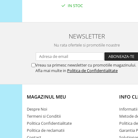
Filamente Speciale
IN STOC
Prusa I3 DIY Kit
Carti
Pentru Incepatori
NEWSLETTER
Kituri incepatori Arduino
Pentru Incepatori
Nu rata ofertele si promotiile noastre
Micro:bit
Junior Robotics
Vreau sa primesc newsletter cu promotiile magazinului.
Afla mai multe in
Politica de Confidentialitate
Carti
Junior Robotics
Lego Education
MAGAZINUL MEU
INFO CL
STEM Education
Despre Noi
Informatii 
Ugears
Termeni si Conditii
Metode de
Kit Fun
Politica Confidentialitate
Politica d
Kit Roboti
Politica de reclamatii
Garantia 
Cadouri
Contact
Solutionare