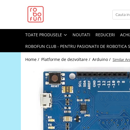
Toate Produsele
Arduino Original
TOATE PRODUSELE
NOUTATI
REDUCERI
ACHI
Arduino Compatibil
Raspberry PI
ROBOFUN CLUB - PENTRU PASIONATII DE ROBOTICA S
Raspberry PI
Home /
Platforme de dezvoltare /
Arduino /
Similar A
Alimentare
Racire
Hat
Accesorii
Audio
Cabluri si Conectori
Camera
Cutii