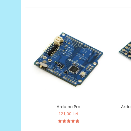
Generale
LED
Microcontrollere AVR
PCB - Placute Circuit
Rezistoare
Creion 3D 3Doodler
Imprimante 3D
Imprimante 3D
3Doodler
Componente
Componente
Componente E3D
Filament Premium ABS 1.75 mm
Arduino Pro
Ardu
Filament Premium ABS 3 mm
121,00 Lei
Filament Premium PLA 1.75 mm