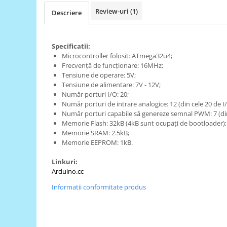
Review-uri
(1)
Descriere
RS-485
RTC
Telecomenzi
Specificatii:
Microcontroller folosit: ATmega32u4;
Accesorii
Frecvență de funcționare: 16MHz;
Accesorii
Tensiune de operare: 5V;
Tensiune de alimentare: 7V - 12V;
Antene
Număr porturi I/O: 20;
Număr porturi de intrare analogice: 12 (din cele 20 de I/
Breadboard
Număr porturi capabile să genereze semnal PWM: 7 (din 
Cabluri
Memorie Flash: 32kB (4kB sunt ocupați de bootloader);
Memorie SRAM: 2.5kB;
Conectori
Memorie EEPROM: 1kB.
Cutii
Linkuri:
Sticker
Arduino.cc
Componente
Informatii conformitate produs
Butoane, Tastaturi
Condensatoare