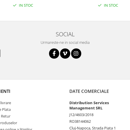
IN STOC
IN STOC
SOCIAL
Urmareste-ne in social media
IENTI
DATE COMERCIALE
livrare
Distribution Services
Management SRL
 Plata
J12/4603/2018
e Retur
RO38144062
Produselor
Cluj-Napoca, Strada Piata 1
a online a litigiilor