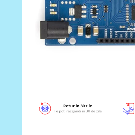
LCD
Module
Adaptoare si convertoare
ADC
Audio
CAN
Convertor nivel logic
Convertor USB la serial
Datalogger
LCD
Module
Retur in 30 zile
Multiplexor
Te poti razgandi in 30 de zile
Radio
Releu
RS-232