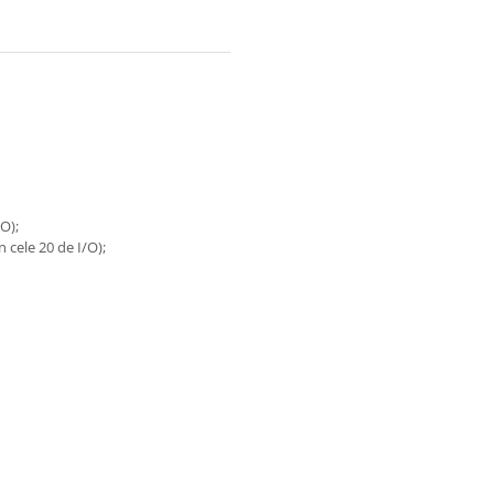
O);
cele 20 de I/O);