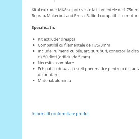
RS-485
Kitul extruder MK8 se potriveste la filamentele de 1.75
Reprap, Makerbot and Prusa i3, fiind compatibil cu motor
RTC
Specificatii:
Telecomenzi
Accesorii
Kit extruder dreapta
Compatibil cu filamentele de 1.75/3mm
Accesorii
Include: rulmenti cu bile, arc, suruburi, conectori la d
Antene
cu 50 dinti (orificiu de 5 mm)
Necesita asamblare
Breadboard
Echipat cu doua accesorii pneumatice pentru o distanta
Cabluri
de printare
Material: aluminiu
Conectori
Cutii
Sticker
Componente
Informatii conformitate produs
Butoane, Tastaturi
Condensatoare