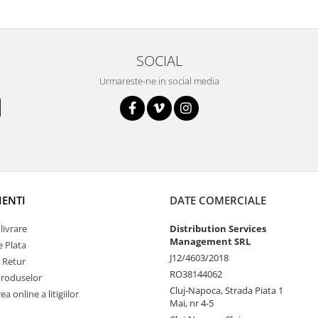
SOCIAL
Urmareste-ne in social media
IENTI
DATE COMERCIALE
livrare
Distribution Services
Management SRL
 Plata
J12/4603/2018
e Retur
RO38144062
Produselor
Cluj-Napoca, Strada Piata 1
a online a litigiilor
Mai, nr 4-5