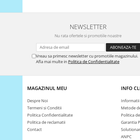
Filamente Speciale
Prusa I3 DIY Kit
Carti
NEWSLETTER
Pentru Incepatori
Nu rata ofertele si promotiile noastre
Kituri incepatori Arduino
Pentru Incepatori
Micro:bit
Vreau sa primesc newsletter cu promotiile magazinului.
Afla mai multe in
Politica de Confidentialitate
Junior Robotics
Carti
Junior Robotics
MAGAZINUL MEU
INFO CL
Lego Education
Despre Noi
Informatii 
STEM Education
Termeni si Conditii
Metode de
Ugears
Politica Confidentialitate
Politica d
Kit Fun
Politica de reclamatii
Garantia 
Contact
Solutionare
Kit Roboti
ANPC
Cadouri