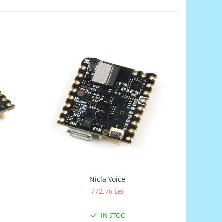
Nicla Voice
ARDUI
772,76 Lei
IN STOC