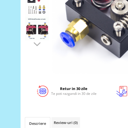
LCD
Module
Adaptoare si convertoare
ADC
Audio
CAN
Convertor nivel logic
Convertor USB la serial
Datalogger
LCD
Retur in 30 zile
Module
Te poti razgandi in 30 de zile
Multiplexor
Radio
Releu
Review-uri
(0)
Descriere
RS-232