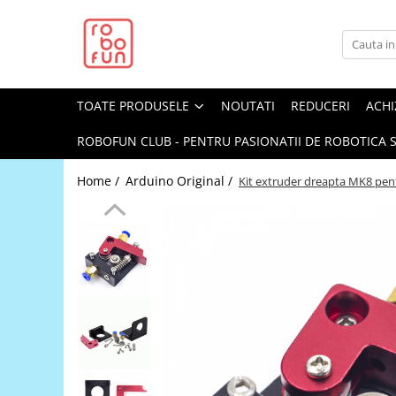
Toate Produsele
Arduino Original
TOATE PRODUSELE
NOUTATI
REDUCERI
ACHI
Arduino Compatibil
Raspberry PI
ROBOFUN CLUB - PENTRU PASIONATII DE ROBOTICA S
Raspberry PI
Home /
Arduino Original /
Kit extruder dreapta MK8 pen
Alimentare
Racire
Hat
Accesorii
Audio
Cabluri si Conectori
Camera
Cutii