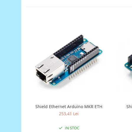
Generale
LED
Microcontrollere AVR
PCB - Placute Circuit
Rezistoare
Creion 3D 3Doodler
Imprimante 3D
Imprimante 3D
3Doodler
Componente
Componente
Componente E3D
Filament Premium ABS 1.75 mm
Shield Ethernet Arduino MKR ETH
Sh
253,41 Lei
Filament Premium ABS 3 mm
Filament Premium PLA 1.75 mm
IN STOC