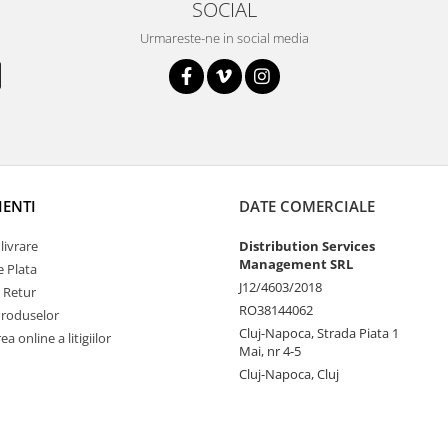
SOCIAL
Urmareste-ne in social media
IENTI
DATE COMERCIALE
livrare
Distribution Services
Management SRL
 Plata
J12/4603/2018
e Retur
RO38144062
Produselor
Cluj-Napoca, Strada Piata 1
a online a litigiilor
Mai, nr 4-5
Cluj-Napoca, Cluj