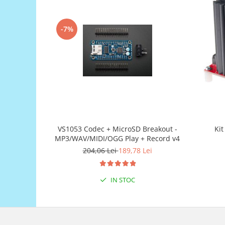
Generale
LED
-7%
Microcontrollere AVR
PCB - Placute Circuit
Rezistoare
Creion 3D 3Doodler
Imprimante 3D
Imprimante 3D
3Doodler
VS1053 Codec + MicroSD Breakout -
Kit
Componente
MP3/WAV/MIDI/OGG Play + Record v4
204,06 Lei
189,78 Lei
Componente
Componente E3D
Filament Premium ABS 1.75 mm
IN STOC
Filament Premium ABS 3 mm
Filament Premium PLA 1.75 mm