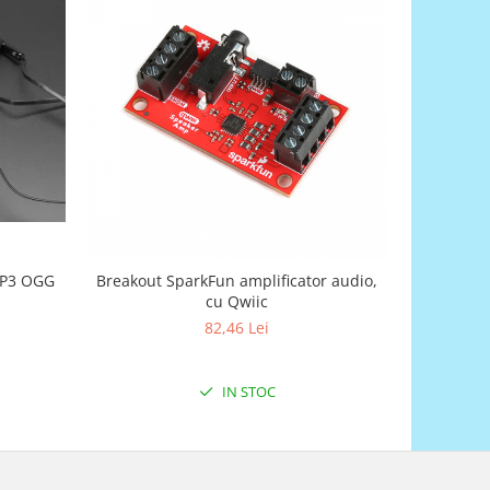
MP3 OGG
Breakout SparkFun amplificator audio,
Mod
cu Qwiic
82,46 Lei
IN STOC