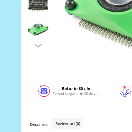
LCD
Module
Adaptoare si convertoare
ADC
Audio
CAN
Convertor nivel logic
Convertor USB la serial
Datalogger
LCD
Retur in 30 zile
Te poti razgandi in 30 de zile
Module
Multiplexor
Radio
Releu
Review-uri
(0)
Descriere
RS-232