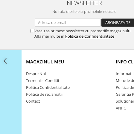
Filamente Speciale
NEWSLETTER
Prusa I3 DIY Kit
Nu rata ofertele si promotiile noastre
Carti
Pentru Incepatori
Vreau sa primesc newsletter cu promotiile magazinului.
Kituri incepatori Arduino
Afla mai multe in
Politica de Confidentialitate
Pentru Incepatori
Micro:bit
MAGAZINUL MEU
INFO CL
Junior Robotics
Carti
Despre Noi
Informatii 
Junior Robotics
Termeni si Conditii
Metode de
Politica Confidentialitate
Politica d
Lego Education
Politica de reclamatii
Garantia 
STEM Education
Contact
Solutionare
Ugears
ANPC
Kit Fun
Kit Roboti
Cadouri