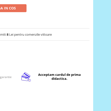
A IN COS
imiti
8
Lei pentru comenzile viitoare
Acceptam cardul de prima
 garantie
didactica.