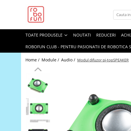
Toate Produsele
Arduino Original
TOATE PRODUSELE
NOUTATI
REDUCERI
ACHI
Arduino Compatibil
Raspberry PI
ROBOFUN CLUB - PENTRU PASIONATII DE ROBOTICA S
Raspberry PI
Home /
Module /
Audio /
Modul difuzor pi-topSPEAKER
Alimentare
Racire
Hat
Accesorii
Audio
Cabluri si Conectori
Camera
Cutii