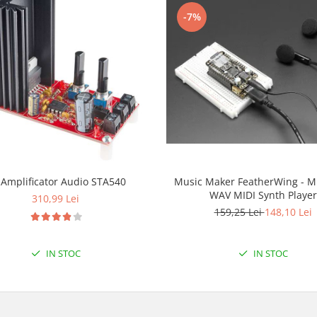
-7%
 Amplificator Audio STA540
Music Maker FeatherWing - 
WAV MIDI Synth Player
310,99 Lei
159,25 Lei
148,10 Lei
IN STOC
IN STOC