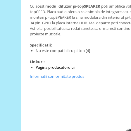
Cu acest
modul difuzor pi-topSPEAKER
poti amplifica vol
RS-485
topCEED. Placa audio ofera o cale simpla de integrare a sun
RTC
montezi pi-topSPEAKER la sina modulara din interiorul pi-to
34 pini GPIO la placa interna HUB. Mai departe poti conecta 
Telecomenzi
Astfel ai posibilitatea sa redai sunete, sa urmaresti continut
proiecte muzicale.
Accesorii
Accesorii
Specificatii:
Nu este compatibil cu pi-top [4]
Antene
Breadboard
Linkuri:
Pagina producatorului
Cabluri
Informatii conformitate produs
Conectori
Cutii
Sticker
Componente
Butoane, Tastaturi
Condensatoare