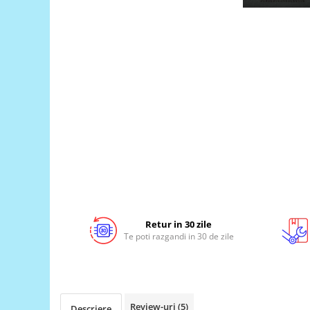
LCD
Module
Adaptoare si convertoare
ADC
Audio
CAN
Convertor nivel logic
Convertor USB la serial
Datalogger
LCD
Module
Retur in 30 zile
Te poti razgandi in 30 de zile
Multiplexor
Radio
Releu
Review-uri
(5)
RS-232
Descriere