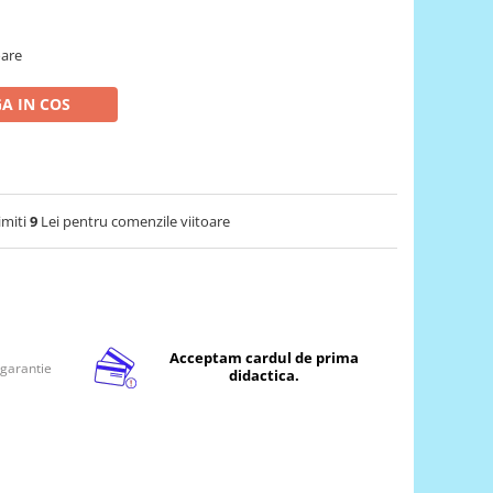
oare
A IN COS
imiti
9
Lei pentru comenzile viitoare
Acceptam cardul de prima
 garantie
didactica.