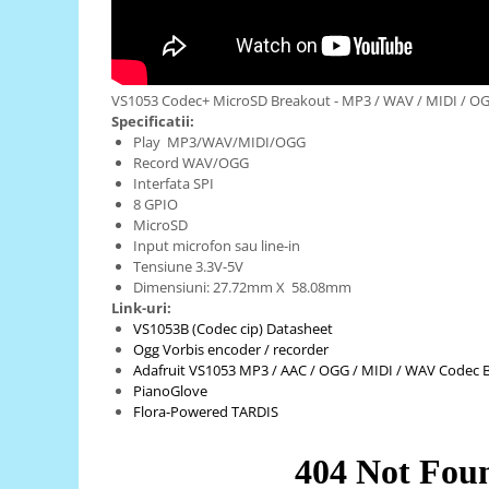
Generale
LED
Microcontrollere AVR
VS1053 Codec+ MicroSD Breakout - MP3 / WAV / MIDI / OG
PCB - Placute Circuit
Specificatii:
Rezistoare
Play MP3/WAV/MIDI/OGG
Record WAV/OGG
Creion 3D 3Doodler
Interfata SPI
Imprimante 3D
8 GPIO
MicroSD
Imprimante 3D
Input microfon sau line-in
3Doodler
Tensiune 3.3V-5V
Dimensiuni: 27.72mm X 58.08mm
Componente
Link-uri:
VS1053B (Codec cip) Datasheet
Componente
Ogg Vorbis encoder / recorder
Componente E3D
Adafruit VS1053 MP3 / AAC / OGG / MIDI / WAV Codec B
Filament Premium ABS 1.75 mm
PianoGlove
Flora-Powered TARDIS
Filament Premium ABS 3 mm
Filament Premium PLA 1.75 mm