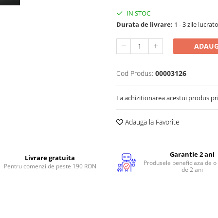
IN STOC
Durata de livrare:
1 - 3 zile lucrat
ADAUG
Cod Produs:
00003126
La achizitionarea acestui produs pr
Adauga la Favorite
Garantie 2 ani
Livrare gratuita
Produsele beneficiaza de o
Pentru comenzi de peste 190 RON
de 2 ani