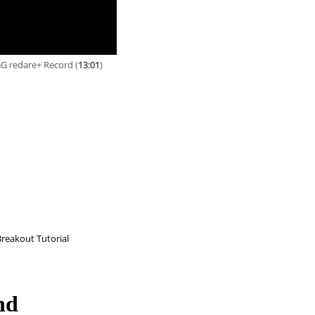
G redare+ Record (
13:01
)
reakout Tutorial