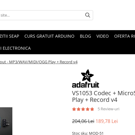
ZITII SEAP
CURS GRATUIT ARDUINO
BLOG
VIDEO
OFERTA 
I ELECTRONICA
kout - MP3/WAV/MIDI/OGG Play + Record v4
VS1053 Codec + Micr
Play + Record v4
5 Review-uri
204,06 Lei
189,78 Lei
Stoc sku: MOD-51