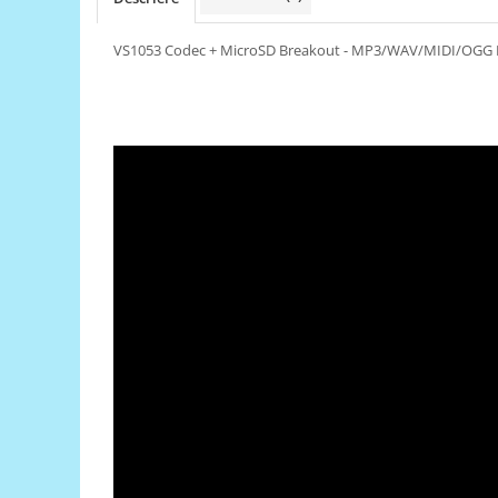
RS-485
VS1053 Codec + MicroSD Breakout - MP3/WAV/MIDI/OGG P
RTC
Telecomenzi
Accesorii
Accesorii
Antene
Breadboard
Cabluri
Conectori
Cutii
Sticker
Componente
Butoane, Tastaturi
Condensatoare