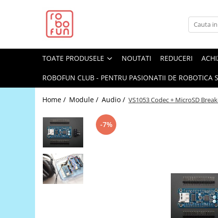
Toate Produsele
Arduino Original
TOATE PRODUSELE
NOUTATI
REDUCERI
ACHI
Arduino Compatibil
Raspberry PI
ROBOFUN CLUB - PENTRU PASIONATII DE ROBOTICA S
Raspberry PI
Home /
Module /
Audio /
VS1053 Codec + MicroSD Brea
Alimentare
Racire
-7%
Hat
Accesorii
Audio
Cabluri si Conectori
Camera
Cutii