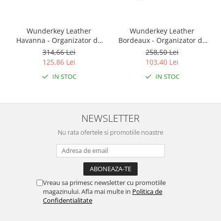
Encoder
Mecanice
Motoare
Wunderkey Leather
Wunderkey Leather
Havanna - Organizator de
Bordeaux - Organizator de
Micro Metal
key
key
314,66 Lei
258,50 Lei
Motoare
125,86 Lei
103,40 Lei
Motor 25D
IN STOC
IN STOC
Motor 37D
Motoreductor plastic
Stepper
NEWSLETTER
Sub-Micro
Nu rata ofertele si promotiile noastre
Tamiya
Roti si Senile
Rulmenti
Sasiu
Vreau sa primesc newsletter cu promotiile
magazinului. Afla mai multe in
Politica de
Servomotoare
Confidentialitate
Suruburi, Piulite, Conectare