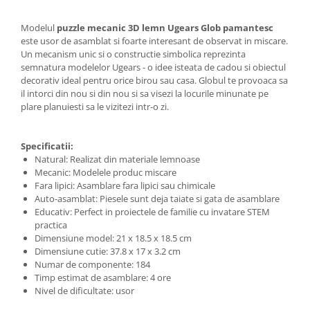
Filamente Speciale
Prusa I3 DIY Kit
Modelul
puzzle mecanic 3D lemn Ugears Glob pamantesc
este usor de asamblat si foarte interesant de observat in miscare.
Carti
Un mecanism unic si o constructie simbolica reprezinta
Pentru Incepatori
semnatura modelelor Ugears - o idee isteata de cadou si obiectul
Kituri incepatori Arduino
decorativ ideal pentru orice birou sau casa. Globul te provoaca sa
il intorci din nou si din nou si sa visezi la locurile minunate pe
Pentru Incepatori
plare planuiesti sa le vizitezi intr-o zi.
Micro:bit
Junior Robotics
Specificatii:
Natural: Realizat din materiale lemnoase
Carti
Mecanic: Modelele produc miscare
Junior Robotics
Fara lipici: Asamblare fara lipici sau chimicale
Auto-asamblat: Piesele sunt deja taiate si gata de asamblare
Lego Education
Educativ: Perfect in proiectele de familie cu invatare STEM
practica
STEM Education
Dimensiune model: 21 x 18.5 x 18.5 cm
Ugears
Dimensiune cutie: 37.8 x 17 x 3.2 cm
Numar de componente: 184
Kit Fun
Timp estimat de asamblare: 4 ore
Kit Roboti
Nivel de dificultate: usor
Cadouri