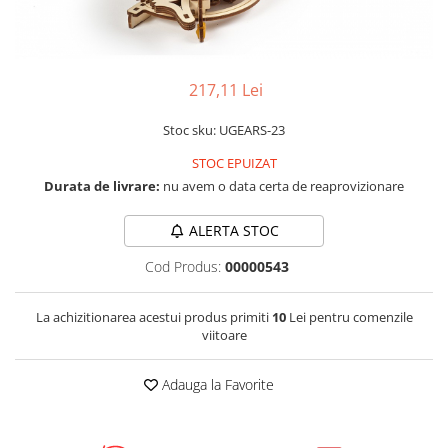
LCD
Module
Adaptoare si convertoare
217,11 Lei
ADC
Stoc sku: UGEARS-23
Audio
STOC EPUIZAT
CAN
Durata de livrare:
nu avem o data certa de reaprovizionare
Convertor nivel logic
Convertor USB la serial
ALERTA STOC
Datalogger
Cod Produs:
00000543
LCD
La achizitionarea acestui produs primiti
10
Lei pentru comenzile
Module
viitoare
Multiplexor
Radio
Adauga la Favorite
Releu
RS-232