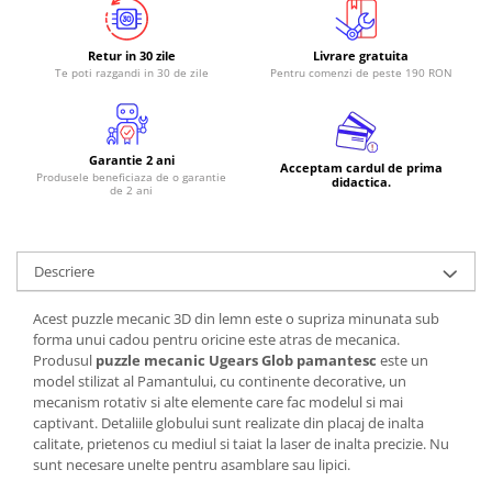
RS-485
Retur in 30 zile
Livrare gratuita
RTC
Te poti razgandi in 30 de zile
Pentru comenzi de peste 190 RON
Telecomenzi
Accesorii
Accesorii
Garantie 2 ani
Acceptam cardul de prima
Produsele beneficiaza de o garantie
didactica.
de 2 ani
Antene
Breadboard
Cabluri
Descriere
Conectori
Acest puzzle mecanic 3D din lemn este o supriza minunata sub
Cutii
forma unui cadou pentru oricine este atras de mecanica.
Produsul
puzzle mecanic Ugears Glob pamantesc
este un
Sticker
model stilizat al Pamantului, cu continente decorative, un
Componente
mecanism rotativ si alte elemente care fac modelul si mai
captivant. Detaliile globului sunt realizate din placaj de inalta
Butoane, Tastaturi
calitate, prietenos cu mediul si taiat la laser de inalta precizie. Nu
Condensatoare
sunt necesare unelte pentru asamblare sau lipici.