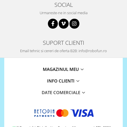
Platforme de dezvoltare
SOCIAL
Arduino
Urmareste-ne in social media
Raspberry
.NET
Android
SUPORT CLIENTI
ARM
Email tehnic si cereri de oferta B2B: info@robofun.ro
AVR
Espruino
MAGAZINUL MEU
Feather
Flora
INFO CLIENTI
FPGA
DATE COMERCIALE
Intel
Latte Panda
Micro:bit
Nvidia