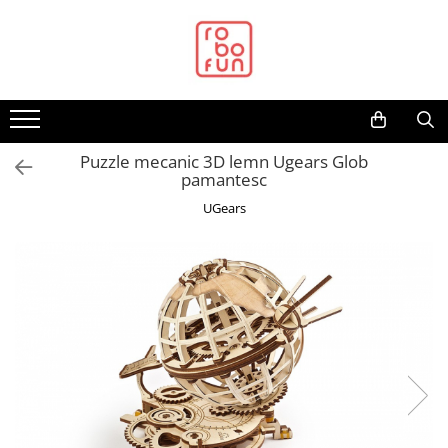
Toate Produsele
Arduino Original
Arduino Compatibil
Raspberry PI
Puzzle mecanic 3D lemn Ugears Glob
pamantesc
Raspberry PI
UGears
Alimentare
Racire
Hat
Accesorii
Audio
Cabluri si Conectori
Camera
Cutii