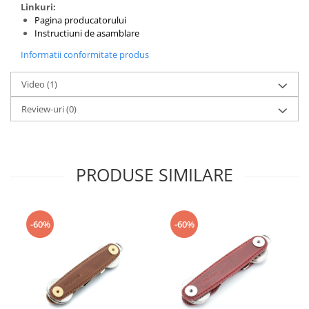
Linkuri:
Puzzle mecanic Ugears
Pagina producatorului
Instructiuni de asamblare
Organizator de chei Wunderkey
Informatii conformitate produs
Constructor foto Mozabrick &
Qbrix
Video
(1)
Puzzle lemn Cluebox
Review-uri
(0)
Jocuri de societate
Mecanice
3D Printer & CNC
PRODUSE SIMILARE
Actuator
Altele
Driver
-60%
-60%
Altele
DC
Servo
Stepper