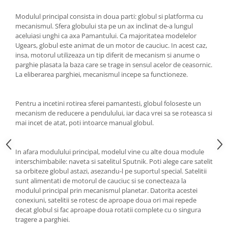
Generale
Modulul principal consista in doua parti: globul si platforma cu
LED
mecanismul. Sfera globului sta pe un ax inclinat de-a lungul
Microcontrollere AVR
aceluiasi unghi ca axa Pamantului. Ca majoritatea modelelor
Ugears, globul este animat de un motor de cauciuc. In acest caz,
PCB - Placute Circuit
insa, motorul utilizeaza un tip diferit de mecanism si anume o
parghie plasata la baza care se trage in sensul acelor de ceasornic.
Rezistoare
La eliberarea parghiei, mecanismul incepe sa functioneze.
Creion 3D 3Doodler
Imprimante 3D
Pentru a incetini rotirea sferei pamantesti, globul foloseste un
Imprimante 3D
mecanism de reducere a pendulului, iar daca vrei sa se roteasca si
mai incet de atat, poti intoarce manual globul.
3Doodler
Componente
In afara modulului principal, modelul vine cu alte doua module
Componente
interschimbabile: naveta si satelitul Sputnik. Poti alege care satelit
Componente E3D
sa orbiteze globul astazi, asezandu-l pe suportul special. Satelitii
sunt alimentati de motorul de cauciuc si se conecteaza la
Filament Premium ABS 1.75 mm
modulul principal prin mecanismul planetar. Datorita acestei
Filament Premium ABS 3 mm
conexiuni, satelitii se rotesc de aproape doua ori mai repede
decat globul si fac aproape doua rotatii complete cu o singura
Filament Premium PLA 1.75 mm
tragere a parghiei.