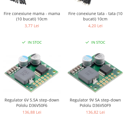
Puzzle mecanic Ugears
Fire conexiune mama - mama
Fire conexiune tata - tata (10
Organizator de chei Wunderkey
(10 bucati) 10cm
bucati) 10cm
Constructor foto Mozabrick &
3,77 Lei
4,20 Lei
Qbrix
Puzzle lemn Cluebox
IN STOC
IN STOC
Jocuri de societate
Mecanice
3D Printer & CNC
Actuator
Altele
Driver
Altele
Regulator 6V 5.5A step-down
Regulator 9V 5A step-down
DC
Pololu D36V50F6
Pololu D36V50F9
136,88 Lei
136,82 Lei
Servo
Stepper