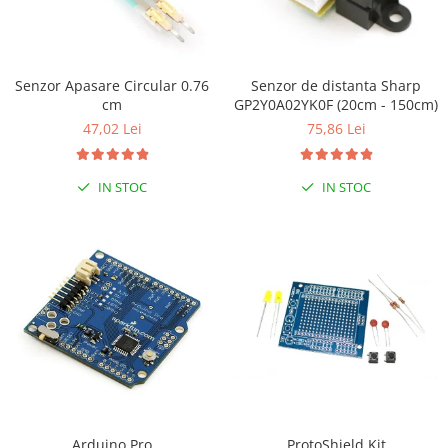
Olinuxino
Photon
PIC
Senzor Apasare Circular 0.76
Senzor de distanta Sharp
cm
GP2Y0A02YK0F (20cm - 150cm)
Platforme de dezvoltare
47,02 Lei
75,86 Lei
Python
Teensy
IN STOC
IN STOC
Thing
TI
Senzori
Accelerometru
Biometric
Curent
Forta
Giroscop
ProtoShield Kit
Arduino Pro