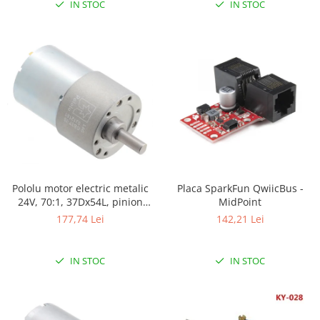
Encoder
IN STOC
IN STOC
Mecanice
Motoare
Micro Metal
Motoare
Motor 25D
Motor 37D
Motoreductor plastic
Stepper
Sub-Micro
Pololu motor electric metalic
Placa SparkFun QwiicBus -
Tamiya
24V, 70:1, 37Dx54L, pinion
MidPoint
Roti si Senile
elicoidal
177,74 Lei
142,21 Lei
Rulmenti
Sasiu
IN STOC
IN STOC
Servomotoare
Suruburi, Piulite, Conectare