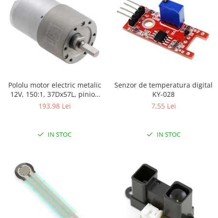
Platforme de dezvoltare
Arduino
Raspberry
.NET
Android
ARM
Pololu motor electric metalic
Senzor de temperatura digital
AVR
12V, 150:1, 37Dx57L, pinion
KY-028
elicoidal
193,98 Lei
7,55 Lei
Espruino
Feather
IN STOC
IN STOC
Flora
FPGA
Intel
Latte Panda
Micro:bit
Nvidia