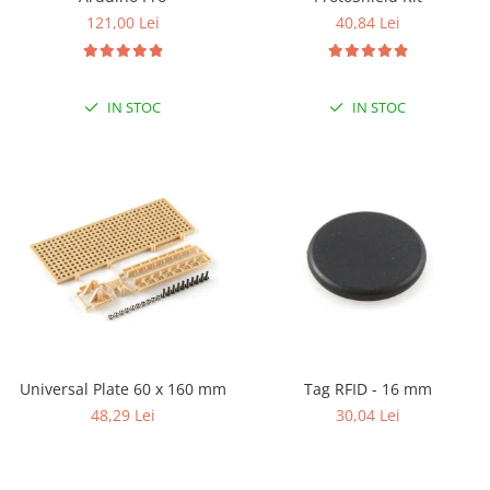
ID
40,84 Lei
121,00 Lei
IMU
Infrarosu
Laser
IN STOC
IN STOC
Lichide
Lumina
Magnetic
PIR
Radar
Sonar
Sunet
Tensiune
Universal Plate 60 x 160 mm
Tag RFID - 16 mm
Termocuple
48,29 Lei
30,04 Lei
Video
Vreme