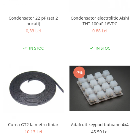
LCD
Module
Condensator 22 pF (set 2
Condensator electrolitic Aishi
Adaptoare si convertoare
bucati)
THT 100uF 16VDC
0,33 Lei
0,88 Lei
ADC
Audio
IN STOC
IN STOC
CAN
Convertor nivel logic
Convertor USB la serial
-7%
Datalogger
LCD
Module
Multiplexor
Radio
Releu
Curea GT2 la metru liniar
Adafruit keypad butoane 4x4
10,13 Lei
45,59 Lei
RS-232