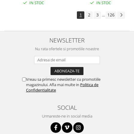
IN STOC
IN STOC
Surse de alimentare
Acumulatori
1
2
3
126
...
Alimentatoare
Altele
NEWSLETTER
Baterii
Nu rata ofertele si promotiile noastre
Incarcator
Regulator Step-Down
Regulator Step-Down Step-Up
Regulator Step-Up
Vreau sa primesc newsletter cu promotiile
magazinului. Afla mai multe in
Politica de
Solar
Confidentialitate
Stabilizator tensiune
Surse de alimentare
SOCIAL
Wireless
Urmareste-ne in social media
2.4Ghz
433Mhz