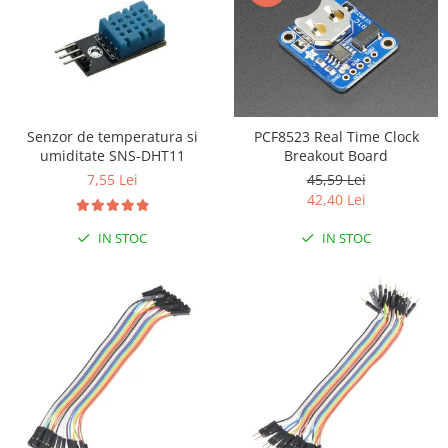
Filamente Speciale
Prusa I3 DIY Kit
Carti
Pentru Incepatori
Kituri incepatori Arduino
Senzor de temperatura si
PCF8523 Real Time Clock
Pentru Incepatori
umiditate SNS-DHT11
Breakout Board
Micro:bit
7,55 Lei
45,59 Lei
42,40 Lei
Junior Robotics
Carti
IN STOC
IN STOC
Junior Robotics
Lego Education
STEM Education
Ugears
Kit Fun
Kit Roboti
Cadouri