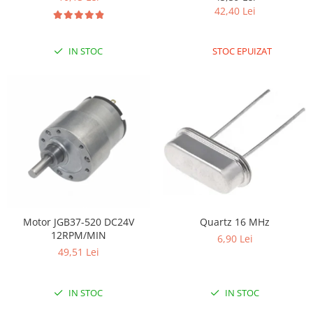
42,40 Lei
RS-485
RTC
IN STOC
STOC EPUIZAT
Telecomenzi
Accesorii
Accesorii
Antene
Breadboard
Cabluri
Conectori
Cutii
Motor JGB37-520 DC24V
Quartz 16 MHz
Sticker
12RPM/MIN
6,90 Lei
49,51 Lei
Componente
Butoane, Tastaturi
IN STOC
IN STOC
Condensatoare