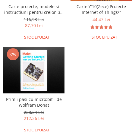
Carte proiecte, modele si
Carte \"10(Zece) Proiecte
instructiuni pentru creion 3D
Internet of Things\"
3Doodler
116,93 Lei
44,47 Lei
87,70 Lei
STOC EPUIZAT
STOC EPUIZAT
-7%
Primii pasi cu micro:bit - de
Wolfram Donat
228,34 Lei
212,36 Lei
STOC EPUIZAT