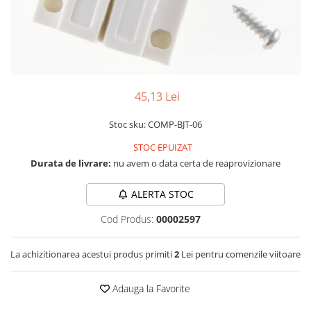
RS-232
Micro:bit
PIR
Motor 25D
Motor 37D
RS-485
Nvidia
Radar
Motoreductor plastic
RTC
Olinuxino
Sonar
Stepper
Telecomenzi
Photon
Sunet
Sub-Micro
45,13 Lei
PIC
Tensiune
Tamiya
Platforme de dezvoltare
Termocuple
Roti si Senile
Stoc sku: COMP-BJT-06
Python
Video
Rulmenti
STOC EPUIZAT
Durata de livrare:
nu avem o data certa de reaprovizionare
Teensy
Vreme
Sasiu
Thing
Servomotoare
ALERTA STOC
TI
Suruburi, Piulite, Conectare
Cod Produs:
00002597
La achizitionarea acestui produs primiti
2
Lei pentru comenzile viitoare
Adauga la Favorite