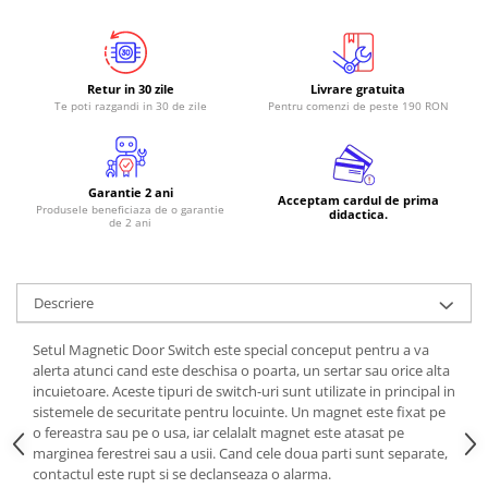
Retur in 30 zile
Livrare gratuita
Te poti razgandi in 30 de zile
Pentru comenzi de peste 190 RON
Garantie 2 ani
Acceptam cardul de prima
Produsele beneficiaza de o garantie
didactica.
de 2 ani
Descriere
Setul Magnetic Door Switch este special conceput pentru a va
alerta atunci cand este deschisa o poarta, un sertar sau orice alta
incuietoare. Aceste tipuri de switch-uri sunt utilizate in principal in
sistemele de securitate pentru locuinte. Un magnet este fixat pe
o fereastra sau pe o usa, iar celalalt magnet este atasat pe
marginea ferestrei sau a usii. Cand cele doua parti sunt separate,
contactul este rupt si se declanseaza o alarma.