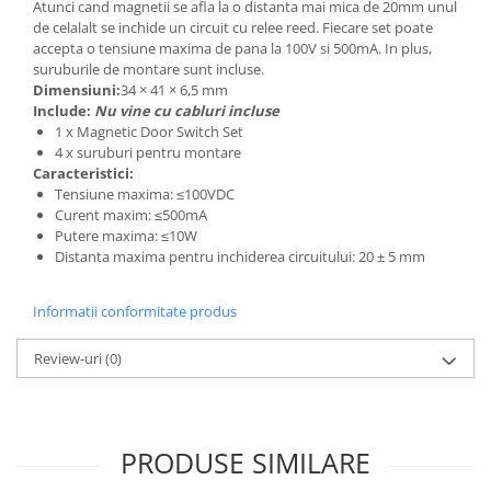
Atunci cand magnetii se afla la o distanta mai mica de 20mm unul
de celalalt se inchide un circuit cu relee reed. Fiecare set poate
accepta o tensiune maxima de pana la 100V si 500mA. In plus,
suruburile de montare sunt incluse.
Dimensiuni:
34 × 41 × 6,5 mm
Include:
Nu vine cu cabluri incluse
1 x Magnetic Door Switch Set
4 x suruburi pentru montare
Caracteristici:
Tensiune maxima: ≤100VDC
Curent maxim: ≤500mA
Putere maxima: ≤10W
Distanta maxima pentru inchiderea circuitului: 20 ± 5 mm
Informatii conformitate produs
Review-uri
(0)
PRODUSE SIMILARE