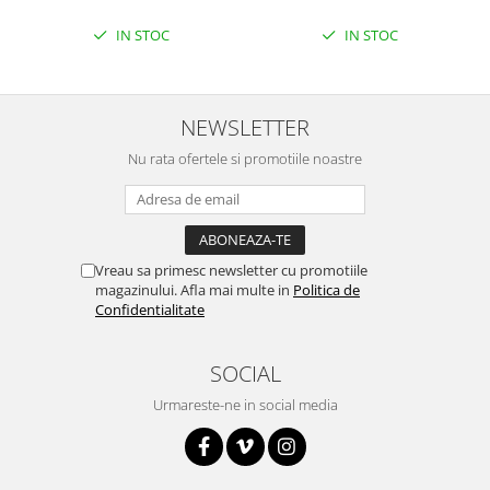
Filamente Speciale
IN STOC
IN STOC
Prusa I3 DIY Kit
Carti
Pentru Incepatori
NEWSLETTER
Kituri incepatori Arduino
Nu rata ofertele si promotiile noastre
Pentru Incepatori
Micro:bit
Junior Robotics
Carti
Vreau sa primesc newsletter cu promotiile
magazinului. Afla mai multe in
Politica de
Junior Robotics
Confidentialitate
Lego Education
STEM Education
SOCIAL
Ugears
Urmareste-ne in social media
Kit Fun
Kit Roboti
Cadouri