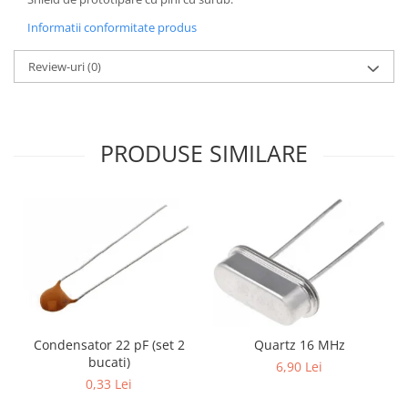
Generale
Informatii conformitate produs
LED
Microcontrollere AVR
Review-uri
(0)
PCB - Placute Circuit
Rezistoare
Creion 3D 3Doodler
PRODUSE SIMILARE
Imprimante 3D
Imprimante 3D
3Doodler
Componente
Componente
Componente E3D
Filament Premium ABS 1.75 mm
Condensator 22 pF (set 2
Quartz 16 MHz
Filament Premium ABS 3 mm
bucati)
6,90 Lei
Filament Premium PLA 1.75 mm
0,33 Lei