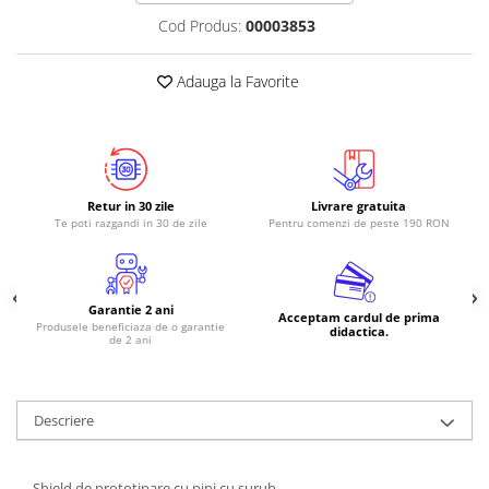
Cod Produs:
00003853
RS-485
RTC
Adauga la Favorite
Telecomenzi
Accesorii
Accesorii
Antene
Retur in 30 zile
Livrare gratuita
Te poti razgandi in 30 de zile
Pentru comenzi de peste 190 RON
Breadboard
Cabluri
Conectori
Garantie 2 ani
Acceptam cardul de prima
Produsele beneficiaza de o garantie
Cutii
didactica.
de 2 ani
Sticker
Componente
Descriere
Butoane, Tastaturi
Condensatoare
Shield de prototipare cu pini cu surub.