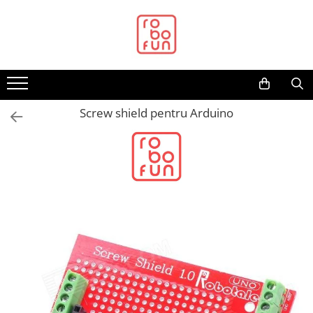
Toate Produsele
Arduino Original
Arduino Compatibil
Raspberry PI
Screw shield pentru Arduino
Raspberry PI
Alimentare
Racire
Hat
Accesorii
Audio
Cabluri si Conectori
Camera
Cutii