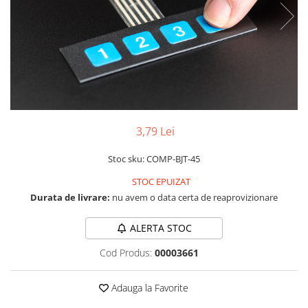
RS-232
Micro:bit
PIR
Motor 25D
Motor 37D
RS-485
Nvidia
Radar
Motoreductor plastic
RTC
Olinuxino
Sonar
Stepper
Telecomenzi
Photon
Sunet
Sub-Micro
PIC
Tensiune
Tamiya
Platforme de dezvoltare
Termocuple
Roti si Senile
3,79 Lei
Python
Video
Rulmenti
Stoc sku: COMP-BJT-45
Teensy
Vreme
Sasiu
STOC EPUIZAT
Thing
Servomotoare
Durata de livrare:
nu avem o data certa de reaprovizionare
TI
Suruburi, Piulite, Conectare
ALERTA STOC
Cod Produs:
00003661
Adauga la Favorite