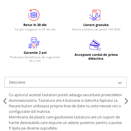
Retur in 30 zile
Livrare gratuita
Te poti razgandi in 30 de zile
Pentru comenzi de peste 190 RON
Garantie 2 ani
Acceptam cardul de prima
Produsele beneficiaza de o garantie
didactica.
de 2 ani
Descriere
Cu ajutorul acestei tastaturi puteti adauga securitate proiecteleor
dumneavoastra. Tastatura are 4 butoane si datorita faptului ca
fiecare buton utilizeaza propria linie de date nu este nevoie nici o
configuratie stil matrice.
Membrana de plastic care gazduieste tastatura are un suport de
hartie destasabila care expune un adeziv puternic pentru a putea
fi lipita pe diverse suprafete.