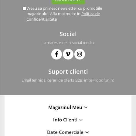
Driver
Vreau sa primesc newsletter cu promotiile
Altele
magazinului. Afla mai multe in
Politica de
DC
Confidentialitate
Servo
Social
Stepper
Urmareste-ne in social media
Encoder
Mecanice
Motoare
Suport clienti
Micro Metal
Motoare
Email tehnic si cereri de oferta B2B: info@robofun.ro
Motor 25D
Motor 37D
Motoreductor plastic
Magazinul Meu
Stepper
Info Clienti
Sub-Micro
Tamiya
Date Comerciale