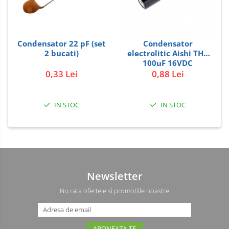
Carti
Junior Robotics
Condensator 22 pF (set
Condensator
Lego Education
2 bucati)
electrolitic Aishi THT
100uF 16VDC
STEM Education
0,33 Lei
0,88 Lei
Ugears
Puzzle mecanic Ugears
IN STOC
IN STOC
Organizator de chei Wunderkey
Constructor foto Mozabrick &
Qbrix
Puzzle lemn Cluebox
Jocuri de societate
Newsletter
3D Printer & CNC
Nu rata ofertele si promotiile noastre
Actuator
Altele