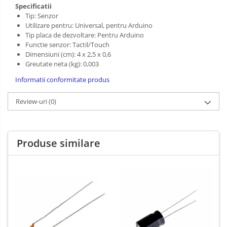
Specificatii
PCB - Placute Circuit
Tip: Senzor
Utilizare pentru: Universal, pentru Arduino
Rezistoare
Tip placa de dezvoltare: Pentru Arduino
Imprimante 3D
Functie senzor: Tactil/Touch
Dimensiuni (cm): 4 x 2,5 x 0,6
3Doodler
Greutate neta (kg): 0,003
Componente
Informatii conformitate produs
Componente
Review-uri
(0)
Componente E3D
Filament Premium ABS 1.75 mm
Filament Premium ABS 3 mm
Produse similare
Filament Premium PLA 1.75 mm
Filamente Speciale
Prusa I3 DIY Kit
Kituri incepatori Arduino
Pentru Incepatori
Micro:bit