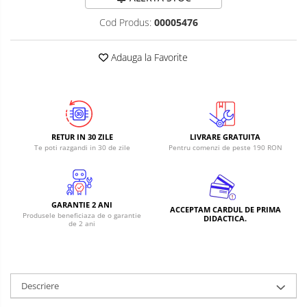
RS-485
Learning
Retrase
Cod Produs:
00005476
RTC
Shield
Telecomenzi
Unelte
Adauga la Favorite
Accesorii
si
Instrumente
Antene
Breadboard
Cabluri
RETUR IN 30 ZILE
LIVRARE GRATUITA
Te poti razgandi in 30 de zile
Pentru comenzi de peste 190 RON
Conectori
Cutii
Sticker
GARANTIE 2 ANI
ACCEPTAM CARDUL DE PRIMA
Butoane, Tastaturi
Produsele beneficiaza de o garantie
DIDACTICA.
de 2 ani
Condensatoare
Generale
LED
Descriere
Microcontrollere AVR