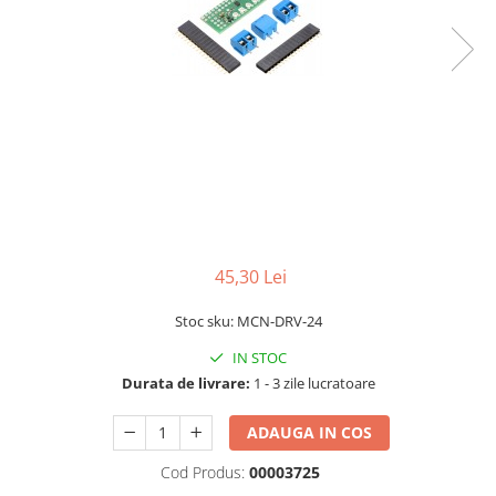
RS-232
Micro:bit
PIR
Motor 25D
Motor 37D
RS-485
Nvidia
Radar
Motoreductor plastic
RTC
Olinuxino
Sonar
Stepper
Telecomenzi
Photon
Sunet
Sub-Micro
PIC
Tensiune
Tamiya
Platforme de dezvoltare
Termocuple
Roti si Senile
Python
Video
Rulmenti
Teensy
Vreme
Sasiu
45,30 Lei
Thing
Servomotoare
Stoc sku: MCN-DRV-24
TI
Suruburi, Piulite, Conectare
IN STOC
Durata de livrare:
1 - 3 zile lucratoare
ADAUGA IN COS
Cod Produs:
00003725