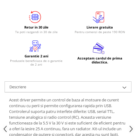
Retur in 30 zile
Livrare gratuita
Te poti razgandi in 30 de zile
Pentru comenzi de peste 190 RON
Garantie 2 ani
Acceptam cardul de prima
Produsele beneficiaza de o garantie
didactica.
de 2 ani
Descriere
Acest driver permite un control de baza al motoare de curent
continuu cu perii si permite configurarea rapida prin USB.
Controlerul suporta patru interfete diferite: USB, serial TTL,
tensiune analogica si radio control (RC). Aceasta versiune
functioneaza de la 5.5 V la 30 V si este suficient de eficient pentru
a oferi la iesire 25 A continuu, fara un radiator. Kit-ul include un
condensator de putere si conectorii, dar acestia nu sunt lipiti.