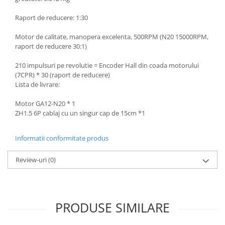
Generale
LED
Raport de reducere: 1:30
Microcontrollere AVR
Motor de calitate, manopera excelenta, 500RPM (N20 15000RPM,
raport de reducere 30:1)
PCB - Placute Circuit
Rezistoare
210 impulsuri pe revolutie = Encoder Hall din coada motorului
(7CPR) * 30 (raport de reducere)
Creion 3D 3Doodler
Lista de livrare:
Imprimante 3D
Motor GA12-N20 * 1
Imprimante 3D
ZH1.5 6P cablaj cu un singur cap de 15cm *1
3Doodler
Componente
Informatii conformitate produs
Componente
Review-uri
(0)
Componente E3D
Filament Premium ABS 1.75 mm
Filament Premium ABS 3 mm
PRODUSE SIMILARE
Filament Premium PLA 1.75 mm