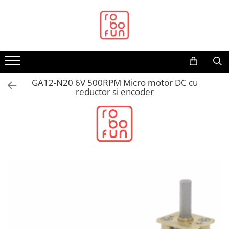
Toate Produsele
Arduino Original
Arduino Compatibil
Raspberry PI
GA12-N20 6V 500RPM Micro motor DC cu
reductor si encoder
Raspberry PI
Alimentare
Racire
Hat
Accesorii
Audio
Cabluri si Conectori
Camera
Cutii