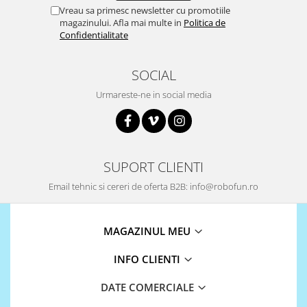
Vreau sa primesc newsletter cu promotiile
Puzzle mecanic Ugears
magazinului. Afla mai multe in
Politica de
Organizator de chei Wunderkey
Confidentialitate
Constructor foto Mozabrick &
Qbrix
SOCIAL
Puzzle lemn Cluebox
Urmareste-ne in social media
Jocuri de societate
Mecanice
3D Printer & CNC
SUPORT CLIENTI
Actuator
Email tehnic si cereri de oferta B2B: info@robofun.ro
Altele
Driver
MAGAZINUL MEU
Altele
DC
INFO CLIENTI
Servo
DATE COMERCIALE
Stepper