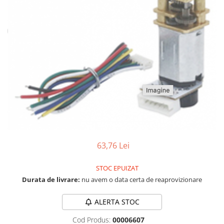
LCD
Module
Adaptoare si convertoare
ADC
Audio
CAN
Convertor nivel logic
Convertor USB la serial
Datalogger
63,76 Lei
LCD
Module
STOC EPUIZAT
Multiplexor
Durata de livrare:
nu avem o data certa de reaprovizionare
Radio
ALERTA STOC
Releu
Cod Produs:
00006607
RS-232