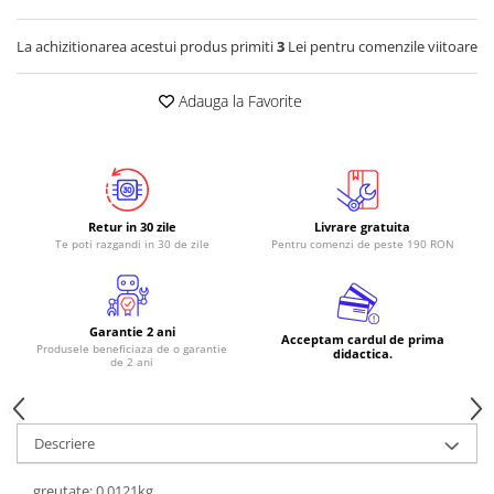
RS-485
La achizitionarea acestui produs primiti
3
Lei pentru comenzile viitoare
RTC
Telecomenzi
Adauga la Favorite
Accesorii
Accesorii
Antene
Retur in 30 zile
Livrare gratuita
Breadboard
Te poti razgandi in 30 de zile
Pentru comenzi de peste 190 RON
Cabluri
Conectori
Cutii
Garantie 2 ani
Acceptam cardul de prima
Produsele beneficiaza de o garantie
didactica.
de 2 ani
Sticker
Componente
Butoane, Tastaturi
Descriere
Condensatoare
greutate: 0.0121kg