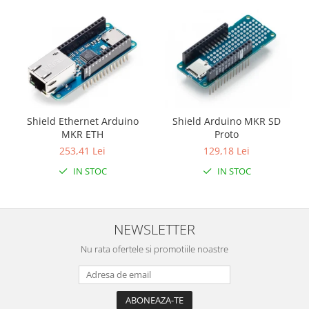
Filamente Speciale
Prusa I3 DIY Kit
Carti
Pentru Incepatori
Kituri incepatori Arduino
Pentru Incepatori
Shield Ethernet Arduino
Shield Arduino MKR SD
Micro:bit
MKR ETH
Proto
Junior Robotics
253,41 Lei
129,18 Lei
Carti
IN STOC
IN STOC
Junior Robotics
Lego Education
NEWSLETTER
STEM Education
Ugears
Nu rata ofertele si promotiile noastre
Kit Fun
Kit Roboti
Cadouri