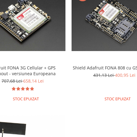
ruit FONA 3G Cellular + GPS
Shield Adafruit FONA 808 cu G
kout - versiunea Europeana
431,13 Lei
400,95 Lei
707,68 Lei
658,14 Lei
STOC EPUIZAT
STOC EPUIZAT