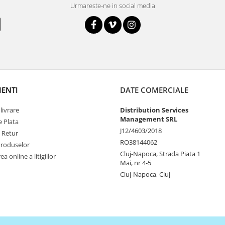
Urmareste-ne in social media
IENTI
DATE COMERCIALE
livrare
Distribution Services
Management SRL
 Plata
J12/4603/2018
e Retur
RO38144062
Produselor
Cluj-Napoca, Strada Piata 1
a online a litigiilor
Mai, nr 4-5
Cluj-Napoca, Cluj