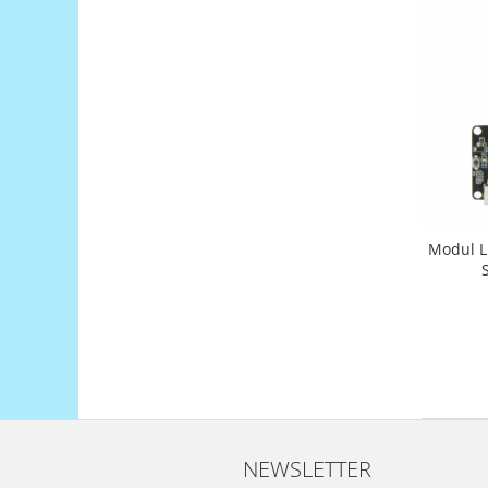
Generale
LED
Microcontrollere AVR
PCB - Placute Circuit
Rezistoare
Creion 3D 3Doodler
Imprimante 3D
Imprimante 3D
Modul Li
3Doodler
Componente
Componente
Componente E3D
Filament Premium ABS 1.75 mm
Filament Premium ABS 3 mm
Filament Premium PLA 1.75 mm
NEWSLETTER