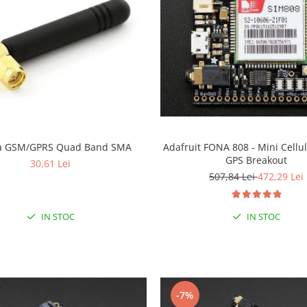
a GSM/GPRS Quad Band SMA
Adafruit FONA 808 - Mini Cellu
GPS Breakout
30,61 Lei
507,84 Lei
472,29 Lei
IN STOC
IN STOC
-7%