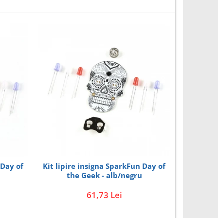
-7%
 Day of
Kit lipire insigna SparkFun Day of
Insigna 
the Geek - alb/negru
61,73 Lei
10