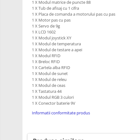
1 X Modul matrice de puncte 88
PCB - Placute Circuit
1 X Tub de afisaj cu 1 cifra
1 X Placa de comanda a motorului pas cu pas
Rezistoare
1 X Motor pas cu pas
Imprimante 3D
1 X Servo de 9g
1 X LCD 1602
3Doodler
1 X Modul joystick XY
1 X Modul de temperatura
Componente
1 X Modul de testare a apei
Componente
1 X Modul RFID
1 X Breloc RFID
Componente E3D
1 X Cartela alba RFID
Filament Premium ABS 1.75 mm
1 X Modul de sunet
1 X Modul de releu
Filament Premium ABS 3 mm
1 X Modul de ceas
Filament Premium PLA 1.75 mm
1 X Tastatura 44
1 X Modul RGB 3 culori
Filamente Speciale
1 X Conector baterie 9V
Prusa I3 DIY Kit
Informatii conformitate produs
Kituri incepatori Arduino
Pentru Incepatori
Micro:bit