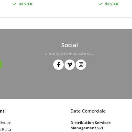
IN STOC
IN STOC
Social
Urmareste-ne in social media
nti
Date Comerciale
livrare
Distribution Services
Management SRL
 Plata