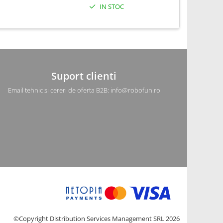
IN STOC
Suport clienti
Email tehnic si cereri de oferta B2B: info@robofun.ro
©Copyright Distribution Services Management SRL 2026