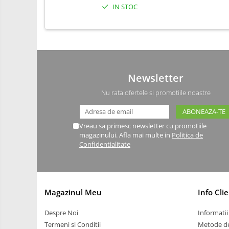
Driver
IN STOC
Altele
DC
Servo
Stepper
Encoder
Newsletter
Mecanice
Nu rata ofertele si promotiile noastre
Motoare
Micro Metal
Vreau sa primesc newsletter cu promotiile
Motoare
magazinului. Afla mai multe in
Politica de
Confidentialitate
Motor 25D
Motor 37D
Motoreductor plastic
Stepper
Magazinul Meu
Info Clie
Sub-Micro
Despre Noi
Informatii 
Tamiya
Termeni si Conditii
Metode de