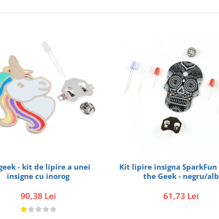
eek - kit de lipire a unei
Kit lipire insigna SparkFun
insigne cu inorog
the Geek - negru/alb
90,38 Lei
61,73 Lei