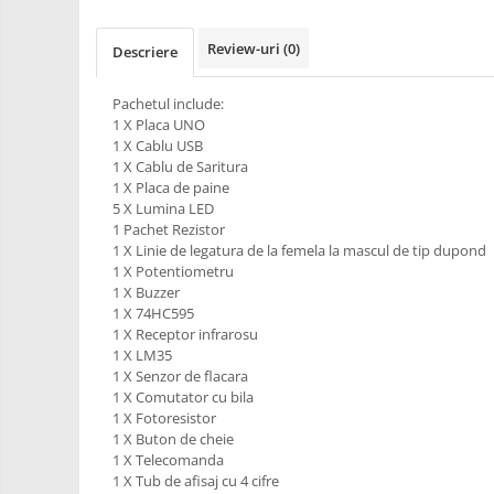
RS-485
Learning
Retrase
RTC
Review-uri
(0)
Descriere
Shield
Telecomenzi
Unelte
Pachetul include:
Accesorii
si
1 X Placa UNO
Instrumente
Antene
1 X Cablu USB
1 X Cablu de Saritura
Breadboard
1 X Placa de paine
Cabluri
5 X Lumina LED
1 Pachet Rezistor
Conectori
1 X Linie de legatura de la femela la mascul de tip dupond
1 X Potentiometru
Cutii
1 X Buzzer
Sticker
1 X 74HC595
1 X Receptor infrarosu
Butoane, Tastaturi
1 X LM35
1 X Senzor de flacara
Condensatoare
1 X Comutator cu bila
Generale
1 X Fotoresistor
1 X Buton de cheie
LED
1 X Telecomanda
1 X Tub de afisaj cu 4 cifre
Microcontrollere AVR