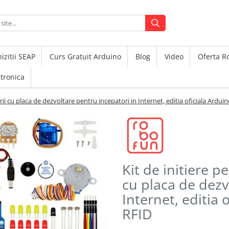
izitii SEAP
Curs Gratuit Arduino
Blog
Video
Oferta 
ctronica
ii cu placa de dezvoltare pentru incepatori in Internet, editia oficiala Ardui
Kit de initiere 
cu placa de dezv
Internet, editia 
RFID