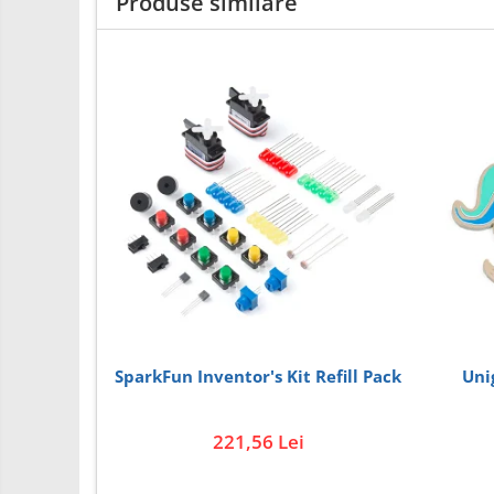
Produse similare
Carti
Junior Robotics
Lego Education
STEM Education
Ugears
Puzzle mecanic Ugears
Organizator de chei Wunderkey
Constructor foto Mozabrick &
Qbrix
Puzzle lemn Cluebox
Jocuri de societate
SparkFun Inventor's Kit Refill Pack
Unig
3D Printer & CNC
Actuator
221,56 Lei
Altele