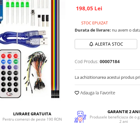
198,05 Lei
STOC EPUIZAT
Durata de livrare:
nu avem o data
ALERTA STOC
Cod Produs:
00007184
La achizitionarea acestui produs pr
Adauga la Favorite
GARANTIE 2 ANI
LIVRARE GRATUITA
Produsele beneficiaza de o g
Pentru comenzi de peste 190 RON
2 ani