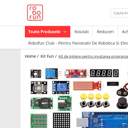
Toate Produsele
Arduino Original
Toate Produsele
Noutati
Reduceri
Ach
Arduino Compatibil
Robofun Club - Pentru Pasionatii De Robotica Si Ele
Raspberry PI
Raspberry PI
Module
Home /
Kit Fun /
Kit de initiere pentru invatarea programar
Accesorii
Alimentare
Componente
Racire
Creion 3D
Hat
3Doodler
Accesorii
Imprimante
3D
Audio
Carti
Cabluri si Conectori
Pentru
Incepatori
Camera
Junior
Cutii