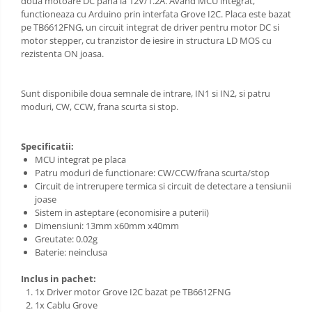
doua motoare DC pana la 12V/1.2A. Avand MCU integrat,
functioneaza cu Arduino prin interfata Grove I2C. Placa este bazat
pe TB6612FNG, un circuit integrat de driver pentru motor DC si
motor stepper, cu tranzistor de iesire in structura LD MOS cu
rezistenta ON joasa.
Sunt disponibile doua semnale de intrare, IN1 si IN2, si patru
moduri, CW, CCW, frana scurta si stop.
Specificatii:
MCU integrat pe placa
Patru moduri de functionare: CW/CCW/frana scurta/stop
Circuit de intrerupere termica si circuit de detectare a tensiunii
joase
Sistem in asteptare (economisire a puterii)
Dimensiuni: 13mm x60mm x40mm
Greutate: 0.02g
Baterie: neinclusa
Inclus in pachet:
1x Driver motor Grove I2C bazat pe TB6612FNG
1x Cablu Grove