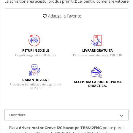
La achizitionarea acestui produs primiti
2
Lei pentru comenzile viitoare
Adauga la Favorite
RETUR IN 30 ZILE
LIVRARE GRATUITA
Te poti razgandi in 30 de zile
Pentru comenzi de peste 190 RON
GARANTIE 2 ANI
ACCEPTAM CARDUL DE PRIMA
Produsele beneficiaza de o garantie
DIDACTICA.
de 2 ani
Descriere
Placa
driver motor Grove I2C bazat pe TB6612FNG
poate porni