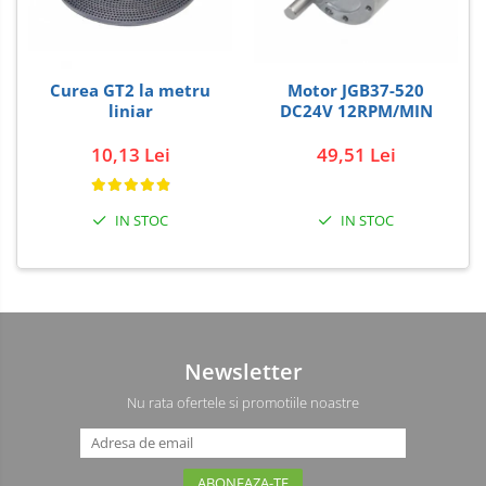
Curea GT2 la metru
Motor JGB37-520
liniar
DC24V 12RPM/MIN
10,13 Lei
49,51 Lei
IN STOC
IN STOC
Newsletter
Nu rata ofertele si promotiile noastre